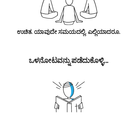
ಉಚಿತ. ಯಾವುದೇ ಸಮಯದಲ್ಲಿ. ಎಲ್ಲಿಯಾದರೂ.
ಒಳನೋಟವನ್ನು ಪಡೆದುಕೊಳ್ಳಿ...
ಶಿಷ್ಯರಾಗಿರುವುದು