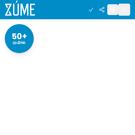
50+
ಭಾಷೆಗಳು