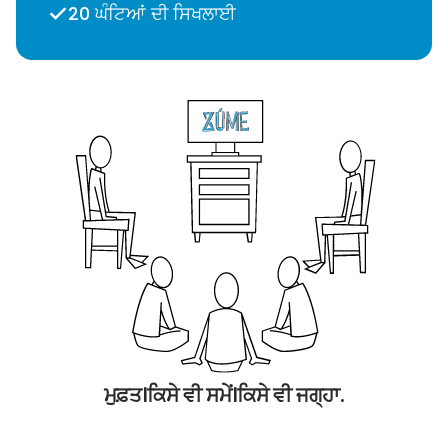
20 ਘੰਟਿਆਂ ਦੀ ਸਿਖਲਾਈ
ਮੁਫ਼ਤ।ਕਿਸੇ ਵੀ ਸਮੇਂ।ਕਿਸੇ ਵੀ ਜਗ੍ਹਾ.