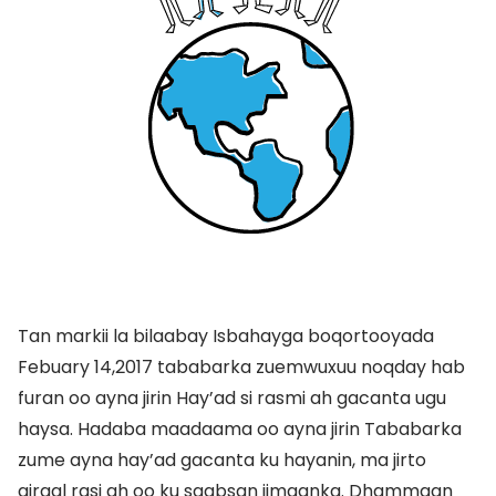
Tan markii la bilaabay Isbahayga boqortooyada
Febuary 14,2017 tababarka zuemwuxuu noqday hab
furan oo ayna jirin Hay’ad si rasmi ah gacanta ugu
haysa. Hadaba maadaama oo ayna jirin Tababarka
zume ayna hay’ad gacanta ku hayanin, ma jirto
qiraal rasi ah oo ku saabsan iimaanka. Dhammaan