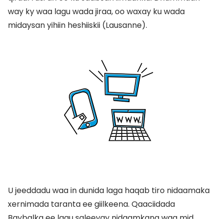
way ky waa lagu wada jiraa, oo waxay ku wada
midaysan yihiin heshiiskii (Lausanne).
U jeeddadu waa in dunida laga haqab tiro nidaamaka
xernimada taranta ee giilkeena. Qaaciidada
Baybalka ee lagu saleeyay nidaamkana waa mid