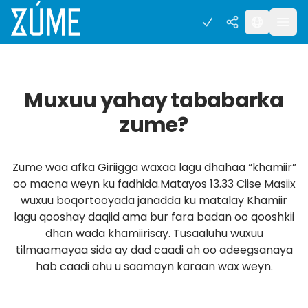
Muxuu yahay tababarka
zume?
Zume waa afka Giriigga waxaa lagu dhahaa “khamiir”
oo macna weyn ku fadhida.Matayos 13.33 Ciise Masiix
wuxuu boqortooyada janadda ku matalay Khamiir
lagu qooshay daqiid ama bur fara badan oo qooshkii
dhan wada khamiirisay. Tusaaluhu wuxuu
tilmaamayaa sida ay dad caadi ah oo adeegsanaya
hab caadi ahu u saamayn karaan wax weyn.