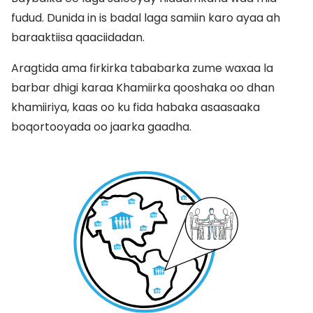
fudud. Dunida in is badal laga samiin karo ayaa ah
baraaktiisa qaaciidadan.
Aragtida ama firkirka tababarka zume waxaa la
barbar dhigi karaa Khamiirka qooshaka oo dhan
khamiiriya, kaas oo ku fida habaka asaasaaka
boqortooyada oo jaarka gaadha.