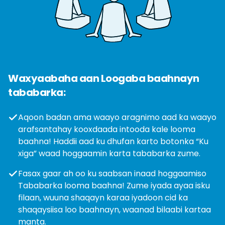
Waxyaabaha aan Loogaba baahnayn
tababarka:
Aqoon badan ama waayo aragnimo aad ka waayo
arafsantahay kooxdaada intooda kale looma
baahna! Haddii aad ku dhufan karto botonka “Ku
xiga” waad hoggaamin karta tababarka zume.
Fasax gaar ah oo ku saabsan inaad hoggaamiso
Tababarka looma baahna! Zume iyada ayaa isku
filaan, wuuna shaqayn karaa iyadoon cid ka
shaqaysiisa loo baahnayn, waanad bilaabi kartaa
manta.