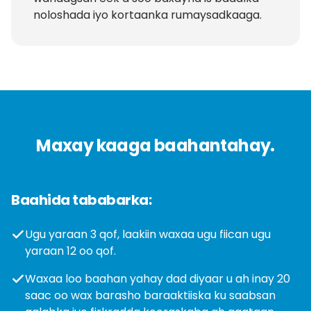
noloshada iyo kortaanka rumaysadkaaga.
Maxay kaaga baahantahay.
Baahida tababarka:
Ugu yaraan 3 qof, laakiin waxaa ugu fiican ugu
yaraan 12 oo qof.
Waxaa loo baahan yahay dad diyaar u ah inay 20
saac oo wax barasho baraaktiiska ku saabsan