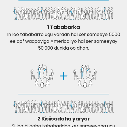
1 Tababarka
In loo tababarro ugu yaraan hal xer sameeye 5000
ee qof waqooyiga America iyo hal ser sameeyay
50,000 dunida oo dhan.
2 Kisiisadaha yaryar
Si loo bilaabo tababaridda xer sameeyaha ugu