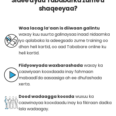
Sidee ayuu Tababarka zume u
shaqeeyaa?
Waa lacag la’aan is diiwaan galintu
waxay kuu suurta galinaysaa inaad nidaamka
iyo qalabaka la adeegsado zume training oo
dhan heli kartid, oo aad Tababare online ku
heli kartid.
Fiidyowyada waxbarashada
waxay ka
caawiyaan kooxdaada inay fahmaan
mabaadi'da aasaasiga ah ee dhufashada
xerta.
Dood wadaagga kooxda
wuxuu ka
caawinayaa kooxdaadu inay ka fikiraan dadka
lala wadaagay.