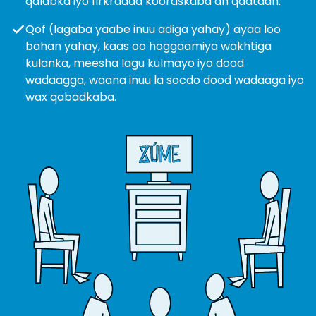
qalabka iyo firkradda kooraskaba ah qaataan.
Qof (lagaba yaabe inuu adiga yahay) ayaa loo
bahan yahay, kaas oo hoggaamiya wakhtiga
kulanka, meesha lagu kulmayo iyo dood
wadaagga, waana inuu la socdo dood wadaaga iyo
wax qabadkaba.