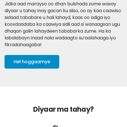
Jidka aad marayso oo dhan bulshada zume waxay
diyaar u tahay inay gacan ku siiso, oo ay kaa caawiso
sidaad tababare u hali lahayd, kaas oo adiga iyo
kooxdaadaba ka caawiya sidii aad si wanaagsan ugu
dhaqan galin lahaydeen tababarka zume. Ha ka
labalabayn inaad nala wadaagto su’aalahaaga iyo
fikradahaagaba!
Hel hoggaamye
Diyaar ma tahay?