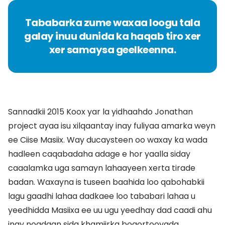
Tababarka zume waxaa loogu tala
galay inuu dunida ka haqab tiro xer
xer samaysa geelkeenna.
Sannadkii 2015 Koox yar la yidhaahdo Jonathan
project ayaa isu xilqaantay inay fuliyaa amarka weyn
ee Ciise Masiix. Way ducaysteen oo waxay ka wada
hadleen caqabadaha adage e hor yaalla siday
caaalamka uga samayn lahaayeen xerta tirade
badan. Waxayna is tuseen baahida loo qabohabkii
lagu gaadhi lahaa dadkaee loo tababari lahaa u
yeedhidda Masiixa ee uu ugu yeedhay dad caadi ahu
inay noqdaan sida khamiirka boqortooyada,