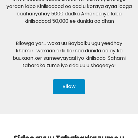
yaraan labo Kiniisadood oo aad u koraya ayaa looga
baahanyahay 5000 dadka America iyo laba
kiniisadood 50,000 ee dunida oo dhan
Bilowga yar… waxa uu Baybalku ugu yeedhay
khamiir…waxaan arki karnaa dunida oo ay ka
buuxaan xer sameeyayaal iyo kiniisado. Sahami
tabaraka zume iyo sida uu u shaqeeyo!
Bilow