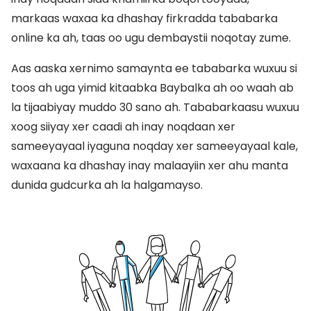
markaas waxaa ka dhashay firkradda tababarka
online ka ah, taas oo ugu dembaystii noqotay zume.
Aas aaska xernimo samaynta ee tababarka wuxuu si
toos ah uga yimid kitaabka Baybalka ah oo waah ab
la tijaabiyay muddo 30 sano ah. Tababarkaasu wuxuu
xoog siiyay xer caadi ah inay noqdaan xer
sameeyayaal iyaguna noqday xer sameeyayaal kale,
waxaana ka dhashay inay malaayiin xer ahu manta
dunida gudcurka ah la halgamayso.