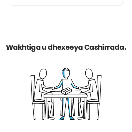
Wakhtiga u dhexeeya Cashirrada.