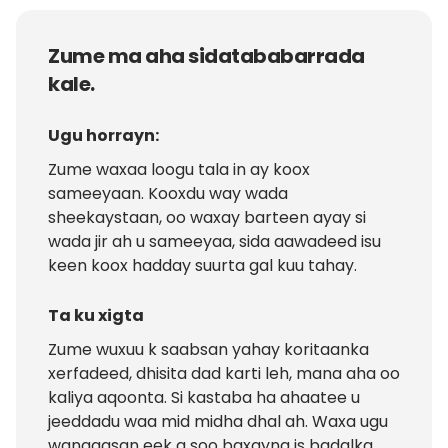
Zume ma aha sidatababarrada
kale.
Ugu horrayn:
Zume waxaa loogu tala in ay koox
sameeyaan. Kooxdu way wada
sheekaystaan, oo waxay barteen ayay si
wada jir ah u sameeyaa, sida aawadeed isu
keen koox hadday suurta gal kuu tahay.
Ta ku xigta
Zume wuxuu k saabsan yahay koritaanka
xerfadeed, dhisita dad karti leh, mana aha oo
kaliya aqoonta. Si kastaba ha ahaatee u
jeeddadu waa mid midha dhal ah. Waxa ugu
wanaagsan eek a soo baxayna is badalka