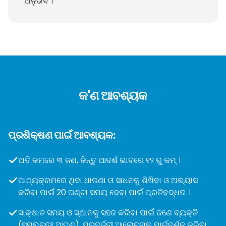
ଅନୁଭବ ।
କ'ଣ ଆବଶ୍ୟକ
ପ୍ରଶିକ୍ଷଣ ପାଇଁ ଆବଶ୍ୟକ:
ଅତି କମରେ ୩ ଜଣ, କିନ୍ତୁ ଆଦର୍ଶ ଭାବରେ ୧୨ ରୁ କମ୍ ।
ପାଠ୍ୟକ୍ରମରେ ଥିବା ଧାରଣା ଓ ସାଧନକୁ ଶିଖିବା ଓ ଅଭ୍ୟାସ
କରିବା ପାଇଁ 20 ଘଣ୍ଟା ସମୟ ଦେବା ପାଇଁ ପ୍ରତିବଦ୍ଧତା ।
ସାକ୍ଷାତ ସମୟ ଓ ସ୍ଥାନକୁ ସହଜ କରିବା ପାଇଁ ଜଣେ ବ୍ୟକ୍ତି
(ସମ୍ଭବତଃ ଆପଣ), ପରବର୍ତ୍ତୀ ଆଲୋଚନାକୁ ମାର୍ଗଦର୍ଶନ କରିବା