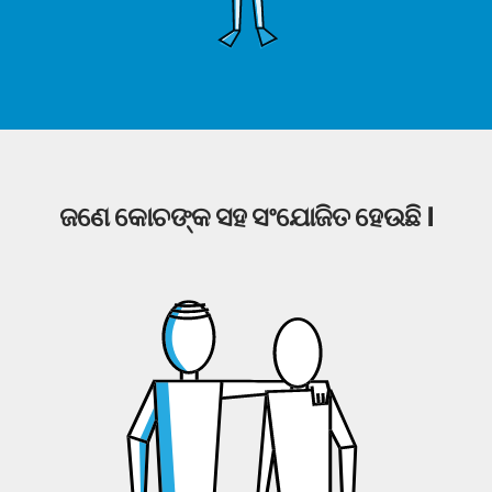
ଜଣେ କୋଚଙ୍କ ସହ ସଂଯୋଜିତ ହେଉଛି ।