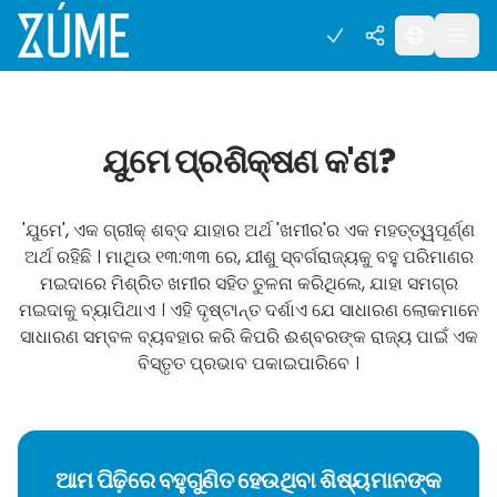
ଯୁମେ ପ୍ରଶିକ୍ଷଣ କ'ଣ?
'ଯୁମେ', ଏକ ଗ୍ରୀକ୍ ଶବ୍ଦ ଯାହାର ଅର୍ଥ 'ଖମୀର'ର ଏକ ମହତ୍ତ୍ୱପୂର୍ଣ୍ଣ
ଅର୍ଥ ରହିଛି । ମାଥିଉ ୧୩:୩୩ ରେ, ଯୀଶୁ ସ୍ବର୍ଗରାଜ୍ୟକୁ ବହୁ ପରିମାଣର
ମଇଦାରେ ମିଶ୍ରିତ ଖମୀର ସହିତ ତୁଳନା କରିଥିଲେ, ଯାହା ସମଗ୍ର
ମଇଦାକୁ ବ୍ୟାପିଥାଏ । ଏହି ଦୃଷ୍ଟାନ୍ତ ଦର୍ଶାଏ ଯେ ସାଧାରଣ ଲୋକମାନେ
ସାଧାରଣ ସମ୍ବଳ ବ୍ୟବହାର କରି କିପରି ଈଶ୍ବରଙ୍କ ରାଜ୍ୟ ପାଇଁ ଏକ
ବିସ୍ତୃତ ପ୍ରଭାବ ପକାଇପାରିବେ ।
ଆମ ପିଢ଼ିରେ ବହୁଗୁଣିତ ହେଉଥିବା ଶିଷ୍ୟମାନଙ୍କ