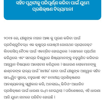
ସହିତ ପୃଥିବୀକୁ ପରିପୂର୍ଣ୍ଣ କରିବା ପାଇଁ ଯୁମେ
ପ୍ରଶିକ୍ଷଣ ବିଦ୍ୟମାନ।
୨୦୧୫ ରେ, ଯୀଶୁଙ୍କ ମହାନ ଆଜ୍ଞା କୁ ପୂରଣ କରିବା ପାଇଁ
ପ୍ରତିଶ୍ରୁତିବଦ୍ଧ ଏକ କ୍ଷୁଦ୍ର ଗୋଷ୍ଠୀ ଜୋନାଥନ ପ୍ରୋଜେକ୍ଟ
ଲିଡରସିପ୍ ବୈଠକ ପାଇଁ ଏକତ୍ରିତ ହୋଇଥିଲେ । ସେମାନେ ପ୍ରାର୍ଥନା
କରିଥିଲେ ଏବଂ ସମଗ୍ର ବିଶ୍ୱରେ ଶିଷ୍ୟମାନଙ୍କୁ ବହୁଗୁଣିତ କରିବାର
ଆହ୍ୱାନ ବିଷୟରେ ଆଲୋଚନା କରିଥିଲେ । ସାଧାରଣ ଲୋକମାନଙ୍କୁ
ଈଶ୍ବରଙ୍କ ରାଜ୍ୟ ପାଇଁ 'ଖମୀର' ହେବା ପାଇଁ ଯୀଶୁଙ୍କ ଆହ୍ୱାନ ସହିତ
ସମନ୍ୱିତ ସୁଲଭ, ବହୁଭାଷୀ ଏବଂ ନମନୀୟ ପ୍ରଶିକ୍ଷଣର
ଆବଶ୍ୟକତାକୁ ସ୍ୱୀକାର କରି, ଅନଲାଇନ୍ ଭିଡିଓ-ଆଧାରିତ
ପ୍ରଶିକ୍ଷଣ ପାଇଁ ଧାରଣା ଜନ୍ମ ନେଇଥିଲା । ପରିଶେଷରେ, ଏହି ଧାରଣା
ଆଜି ଯୁମେ ନାମରେ ପରିଚିତ ହୋଇଛି ।