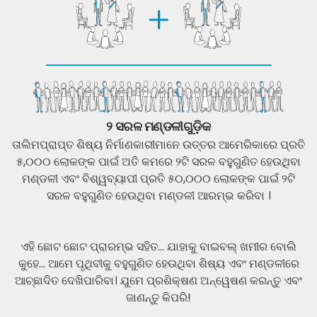
୨ ସରଳ ମଣ୍ଡଳୀଗୁଡ଼ିକ
ତାଲିମପ୍ରାପ୍ତ ଶିଷ୍ୟ ନିର୍ମାଣକାରୀମାନେ ଉତ୍ତର ଆମେରିକାରେ ପ୍ରତି
୫,୦୦୦ ଲୋକଙ୍କ ପାଇଁ ଅତି କମରେ ୨ଟି ସରଳ ବହୁଗୁଣିତ ହେଉଥିବା
ମଣ୍ଡଳୀ ଏବଂ ବିଶ୍ୱବ୍ୟାପୀ ପ୍ରତି ୫୦,୦୦୦ ଲୋକଙ୍କ ପାଇଁ ୨ଟି
ସରଳ ବହୁଗୁଣିତ ହେଉଥିବା ମଣ୍ଡଳୀ ଆରମ୍ଭ କରିବା ।
ଏହି ଛୋଟ ଛୋଟ ପ୍ରାରମ୍ଭ ସହିତ... ଯାହାକୁ ବାଇବଲ୍ ଖମୀର ବୋଲି
କୁହେ... ଆମେ ପୃଥିବୀକୁ ବହୁଗୁଣିତ ହେଉଥିବା ଶିଷ୍ୟ ଏବଂ ମଣ୍ଡଳୀରେ
ଆଚ୍ଛାଦିତ ଦେଖିପାରିବା। ଯୁମେ ପ୍ରଶିକ୍ଷଣ ଅନ୍ୱେଷଣ କରନ୍ତୁ ଏବଂ
ଜାଣନ୍ତୁ କିପରି!