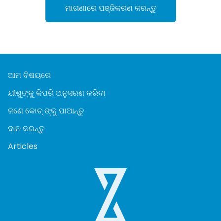
ମାଗଣାରେ ପଞ୍ଜିକରଣ କରନ୍ତୁ
ଆମ ବିଷୟରେ
ଯୀଶୁଙ୍କୁ କିପରି ଅନୁସରଣ କରିବା
ଜଣେ କୋଚ୍ ଙ୍କୁ ପାଆନ୍ତୁ
ଦାନ କରନ୍ତୁ
Articles