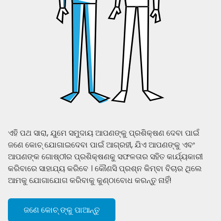
ଏହି ପଥ ସାରା, ଯୁମେ ସମୁଦାୟ ଆପଣଙ୍କୁ ପ୍ରଶିକ୍ଷଣ ଦେବା ପାଇଁ
ଜଣେ କୋଚ୍ ଯୋଗାଇଦେବା ପାଇଁ ଆଗ୍ରହୀ, ଯିଏ ଆପଣଙ୍କୁ ଏବଂ
ଆପଣଙ୍କ ଗୋଷ୍ଠୀର ପ୍ରଶିକ୍ଷଣକୁ ସଫଳତାର ସହିତ କାର୍ଯ୍ୟକାରୀ
କରିବାରେ ସାହାଯ୍ୟ କରିବେ । କୌଣସି ପ୍ରଶ୍ନ କିମ୍ବା ବିଚାର ଥିଲେ
ଆମକୁ ଯୋଗାଯୋଗ କରିବାକୁ କୁଣ୍ଠାବୋଧ କରନ୍ତୁ ନାହିଁ!
ଜଣେ କୋଚ୍ ଙ୍କୁ ପାଆନ୍ତୁ