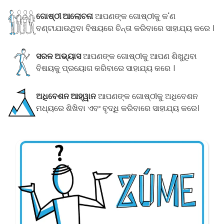
ଗୋଷ୍ଠୀ ଆଲୋଚନା
ଆପଣଙ୍କ ଗୋଷ୍ଠୀକୁ କ'ଣ
ବଣ୍ଟାଯାଉଥିବା ବିଷୟରେ ଚିନ୍ତା କରିବାରେ ସାହାଯ୍ୟ କରେ ।
ସରଳ ଅଭ୍ୟାସ
ଆପଣଙ୍କ ଗୋଷ୍ଠୀକୁ ଆପଣ ଶିଖୁଥିବା
ବିଷୟକୁ ପ୍ରୟୋଗ କରିବାରେ ସାହାଯ୍ୟ କରେ ।
ଅଧିବେଶନ ଆହ୍ୱାନ
ଆପଣଙ୍କ ଗୋଷ୍ଠୀକୁ ଅଧିବେଶନ
ମଧ୍ୟରେ ଶିଖିବା ଏବଂ ବୃଦ୍ଧି କରିବାରେ ସାହାଯ୍ୟ କରେ।