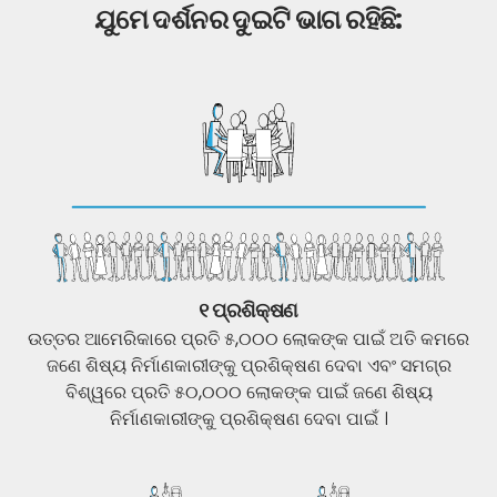
ଯୁମେ ଦର୍ଶନର ଦୁଇଟି ଭାଗ ରହିଛି:
୧ ପ୍ରଶିକ୍ଷଣ
ଉତ୍ତର ଆମେରିକାରେ ପ୍ରତି ୫,୦୦୦ ଲୋକଙ୍କ ପାଇଁ ଅତି କମରେ
ଜଣେ ଶିଷ୍ୟ ନିର୍ମାଣକାରୀଙ୍କୁ ପ୍ରଶିକ୍ଷଣ ଦେବା ଏବଂ ସମଗ୍ର
ବିଶ୍ୱରେ ପ୍ରତି ୫୦,୦୦୦ ଲୋକଙ୍କ ପାଇଁ ଜଣେ ଶିଷ୍ୟ
ନିର୍ମାଣକାରୀଙ୍କୁ ପ୍ରଶିକ୍ଷଣ ଦେବା ପାଇଁ ।