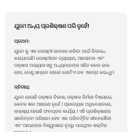
ଯୁମେ ଅନ୍ୟ ପ୍ରଶିକ୍ଷଣ ପରି ନୁହେଁ!
ପ୍ରଥମ:
ଯୁମେ କୁ ଏକ ଗୋଷ୍ଠୀ ଭାବରେ କରିବା ପାଇଁ ଡିଜାଇନ୍
କରାଯାଇଛି। ଗୋଷ୍ଠୀଗତ ବ୍ୟାୟାମ, ଆଲୋଚନା ଏବଂ
ଦକ୍ଷତା ଅଭ୍ୟାସ ସବୁ ଅନ୍ୟମାନଙ୍କ ସହିତ କଲେ ଭଲ
ହେବ, ତେଣୁ ସମ୍ଭବ ହେଲେ ଗୋଟିଏ ଦଳ ଏକତ୍ର କରନ୍ତୁ।
ଦ୍ବିତୀୟ:
ଯୁମେ ହେଉଛି ଦକ୍ଷତା ବିକାଶ, ଦକ୍ଷତା ନିର୍ମାଣ ବିଷୟରେ,
କେବଳ ଜ୍ଞାନ ଆହରଣ ନୁହେଁ । ପ୍ରତ୍ୟେକ ଅଧିବେଶନରେ,
ଲକ୍ଷ୍ୟ ହେଉଛି ଫଳପ୍ରଦ କାର୍ଯ୍ୟ । ଏହି ପ୍ରଶିକ୍ଷଣର
ସର୍ବୋତ୍ତମ ପରିଣାମ ହେବ ଏକ ପରିବର୍ତ୍ତିତ ଜୀବନଶୈଳୀ
ଏବଂ ଆପଣଙ୍କ ବିଶ୍ୱାସରେ ବୃଦ୍ଧି ପାଇଥିବା ଶକ୍ତିର