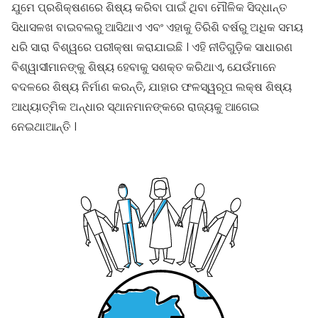
ଯୁମେ ପ୍ରଶିକ୍ଷଣରେ ଶିଷ୍ୟ କରିବା ପାଇଁ ଥିବା ମୌଳିକ ସିଦ୍ଧାନ୍ତ
ସିଧାସଳଖ ବାଇବଲରୁ ଆସିଥାଏ ଏବଂ ଏହାକୁ ତିରିଶି ବର୍ଷରୁ ଅଧିକ ସମୟ
ଧରି ସାରା ବିଶ୍ୱରେ ପରୀକ୍ଷା କରାଯାଇଛି । ଏହି ନୀତିଗୁଡ଼ିକ ସାଧାରଣ
ବିଶ୍ୱାସୀମାନଙ୍କୁ ଶିଷ୍ୟ ହେବାକୁ ସଶକ୍ତ କରିଥାଏ, ଯେଉଁମାନେ
ବଦଳରେ ଶିଷ୍ୟ ନିର୍ମାଣ କରନ୍ତି, ଯାହାର ଫଳସ୍ୱରୂପ ଲକ୍ଷ ଶିଷ୍ୟ
ଆଧ୍ୟାତ୍ମିକ ଅନ୍ଧାର ସ୍ଥାନମାନଙ୍କରେ ରାଜ୍ୟକୁ ଆଗେଇ
ନେଇଥାଆନ୍ତି ।