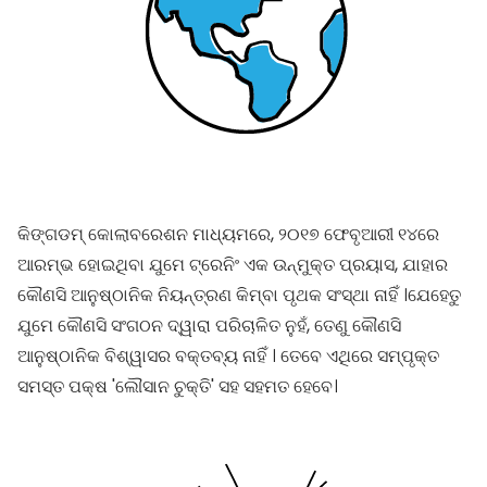
କିଙ୍ଗଡମ୍ କୋଲାବରେଶନ ମାଧ୍ୟମରେ, ୨୦୧୭ ଫେବୃଆରୀ ୧୪ରେ
ଆରମ୍ଭ ହୋଇଥିବା ଯୁମେ ଟ୍ରେନିଂ ଏକ ଉନ୍ମୁକ୍ତ ପ୍ରୟାସ, ଯାହାର
କୌଣସି ଆନୁଷ୍ଠାନିକ ନିୟନ୍ତ୍ରଣ କିମ୍ବା ପୃଥକ ସଂସ୍ଥା ନାହିଁ ।ଯେହେତୁ
ଯୁମେ କୌଣସି ସଂଗଠନ ଦ୍ୱାରା ପରିଚାଳିତ ନୁହଁ, ତେଣୁ କୌଣସି
ଆନୁଷ୍ଠାନିକ ବିଶ୍ୱାସର ବକ୍ତବ୍ୟ ନାହିଁ । ତେବେ ଏଥିରେ ସମ୍ପୃକ୍ତ
ସମସ୍ତ ପକ୍ଷ 'ଲୌସାନ ଚୁକ୍ତି' ସହ ସହମତ ହେବେ।