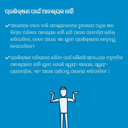
ପ୍ରଶିକ୍ଷଣ ପାଇଁ ଆବଶ୍ୟକ ନାହିଁ:
ଆପଣଙ୍କ ଦଳର ବାକି ସଦସ୍ୟମାନଙ୍କ ତୁଳନାରେ ଅଧିକ ଜ୍ଞାନ
କିମ୍ବା ଅଭିଜ୍ଞତା ଆବଶ୍ୟକ ନାହିଁ! ଯଦି ଆପଣ ପରବର୍ତ୍ତୀ କ୍ଲିକ୍
କରିପାରିବେ, ତେବେ ଆପଣ ଏକ ଯୁମେ ପ୍ରଶିକ୍ଷଣର ନେତୃତ୍ୱ
ନେଇପାରିବେ।
ପ୍ରଶିକ୍ଷଣ ପରିଚାଳନା କରିବା ପାଇଁ କୌଣସି ସ୍ବତନ୍ତ୍ର ଅନୁମତିର
ଆବଶ୍ୟକତା ନାହିଁ! ଯୁମେ ହେଉଛି ସ୍ୱୟଂ-ସହାୟକ, ସ୍ୱୟଂ-
ପ୍ରାରମ୍ଭିକ, ଏବଂ ଆପଣ ଆଜିଠାରୁ ଆରମ୍ଭ କରିପାରିବେ ।