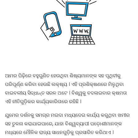
ଆମର ପିଢ଼ିରେ ବହୁଗୁଣିତ ହେଉଥିବା ଶିଷ୍ୟମାନଙ୍କ ସହ ପୃଥିବୀକୁ
ପରିପୂର୍ଣ୍ଣ କରିବା ହେଉଛି ଲକ୍ଷ୍ୟ । ଏହି ପ୍ରଶିକ୍ଷଣରେ ମିଳୁଥିବା
ବାଇବଲୀୟ ସିଦ୍ଧାନ୍ତ ସରଳ ଅଟେ । ବିଶ୍ୱକୁ ବଦଳାଇବାର କ୍ଷମତା
ଏହି ନୀତିଗୁଡ଼ିକର କାର୍ଯ୍ୟକାରିତାରେ ରହିଛି ।
ଯୁମେର ଦର୍ଶନକୁ ସମଗ୍ର ମଇଦା ମଧ୍ୟଦେଇ କାର୍ଯ୍ୟ କରୁଥିବା ଖମୀର
ସହ ତୁଳନା କରାଯାଇପାରେ, ଯାହା ବିଶ୍ୱବ୍ୟାପୀ ପଡ଼ୋଶୀମାନଙ୍କ
ମଧ୍ୟରେ ମୌଳିକ ରାଜ୍ୟ ସାଧନଗୁଡ଼ିକୁ ପ୍ରସାରିତ କରିଥାଏ ।