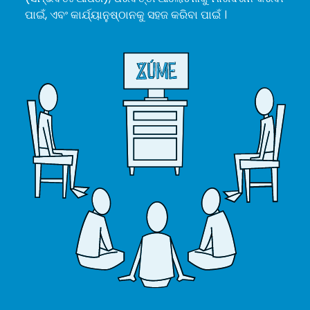
ପାଇଁ, ଏବଂ କାର୍ଯ୍ୟାନୁଷ୍ଠାନକୁ ସହଜ କରିବା ପାଇଁ ।