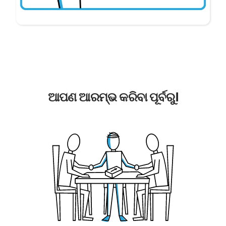
ଆପଣ ଆରମ୍ଭ କରିବା ପୂର୍ବରୁ।