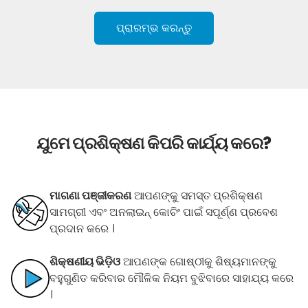
ପ୍ରାରମ୍ଭ କରନ୍ତୁ
ଯୁମେ ପ୍ରଶିକ୍ଷଣ କିପରି କାର୍ଯ୍ୟ କରେ?
ମାଗଣା ପଞ୍ଜୀକରଣ
ଆପଣଙ୍କୁ ସମସ୍ତ ପ୍ରଶିକ୍ଷଣ
ସାମଗ୍ରୀ ଏବଂ ଅନଲାଇନ୍ କୋଚିଂ ପାଇଁ ସପୂର୍ଣ୍ଣ ପ୍ରବେଶ
ପ୍ରଦାନ କରେ ।
ଶିକ୍ଷଣୀୟ ଭିଡ଼ିଓ
ଆପଣଙ୍କ ଗୋଷ୍ଠୀକୁ ଶିଷ୍ୟମାନଙ୍କୁ
ବହୁଗୁଣିତ କରିବାର ମୌଳିକ ନିୟମ ବୁଝିବାରେ ସାହାଯ୍ୟ କରେ
।