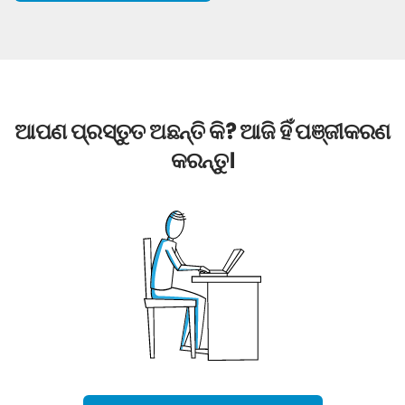
ଆପଣ ପ୍ରସ୍ତୁତ ଅଛନ୍ତି କି? ଆଜି ହିଁ ପଞ୍ଜୀକରଣ
କରନ୍ତୁ।