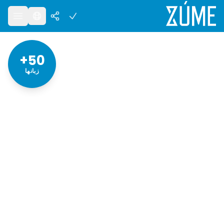
50+
زبان‎ها