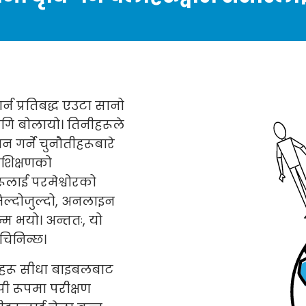
न प्रतिबद्ध एउटा सानो
गि बोलायो। तिनीहरूले
न गर्ने चुनौतीहरूबारे
रशिक्षणको
ूलाई परमेश्वोरको
िल्दोजुल्दो, अनलाइन
म भयो। अन्ततः, यो
चिनिन्छ।
न्तहरू सीधा बाइबलबाट
पी रूपमा परीक्षण