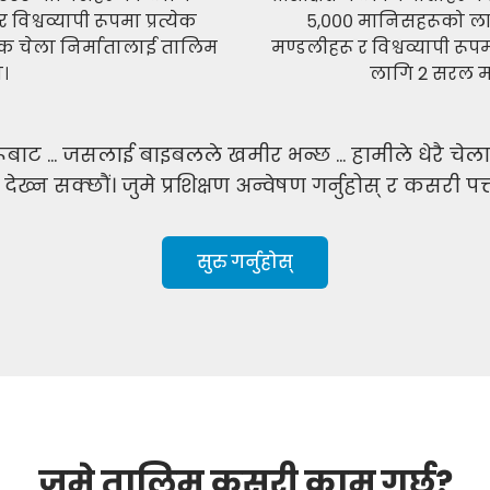
विश्वव्यापी रूपमा प्रत्येक
५,००० मानिसहरूको ल
 चेला निर्मातालाई तालिम
मण्डलीहरू र विश्वव्यापी रू
।
लागि 2 सरल मण्
बाट ... जसलाई बाइबलले खमीर भन्छ ... हामीले धेरै चेल
ेख्न सक्छौं। जुमे प्रशिक्षण अन्वेषण गर्नुहोस् र कसरी पत
सुरु गर्नुहोस्
जूमे तालिम कसरी काम गर्छ?