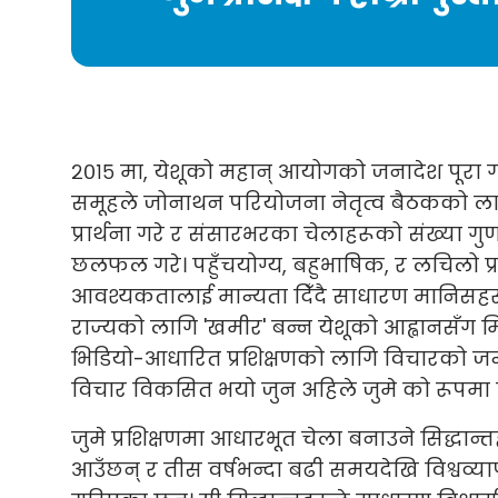
२०१५ मा, येशूको महान् आयोगको जनादेश पूरा गर्
समूहले जोनाथन परियोजना नेतृत्व बैठकको ला
प्रार्थना गरे र संसारभरका चेलाहरूको संख्या गुण
छलफल गरे। पहुँचयोग्य, बहुभाषिक, र लचिलो प्
आवश्यकतालाई मान्यता दिँदै साधारण मानिसहर
राज्यको लागि 'खमीर' बन्न येशूको आह्वानसँग म
भिडियो-आधारित प्रशिक्षणको लागि विचारको जन्
विचार विकसित भयो जुन अहिले जुमे को रूपमा 
जुमे प्रशिक्षणमा आधारभूत चेला बनाउने सिद्धा
आउँछन् र तीस वर्षभन्दा बढी समयदेखि विश्वव्या