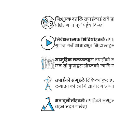
नि:शुल्क दर्ताले
तपाईंलाई सबै प्
प्रशिक्षणमा पूर्ण पहुँच दिन्छ।
निर्देशनात्मक भिडियोहरूले
तपा
गुणन गर्ने आधारभूत सिद्धान्तहरू 
सामुहिक छलफलहरू
तपाईँको स
छन् ती कुराहरु सोच्नको लागि मद
तपाईँको समूहले
सिकेका कुराहर
लगाउनको लागि साधारण अभ्यासह
सत्र चुनौतीहरूले
तपाइँको समूहल
बढ्न मद्दत गर्छन्।