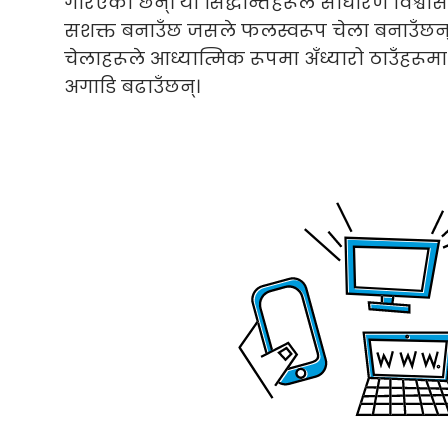
गरिएका छन्। यी सिद्धान्तहरूले साधारण विश्वा
सशक्त बनाउँछ जसले फलस्वरूप चेला बनाउँछन्
चेलाहरूले आध्यात्मिक रूपमा अँध्यारो ठाउँहरूमा
अगाडि बढाउँछन्।