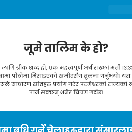
जूमे तालिम के हो?
गि ग्रीक शब्द हो, एक महत्त्वपूर्ण अर्थ राख्छ। मत्ती १३:३३
ात्रामा पीठोमा मिसाइएको खमीरसँग तुलना गर्नुभयो। यस 
ले साधारण स्रोतहरू प्रयोग गरेर परमेश्वरको राज्यको ल
पार्न सक्छन् भनेर चित्रण गर्दछ।
्तामा बृधि गर्ने चेलाहरुद्वारा संसारल