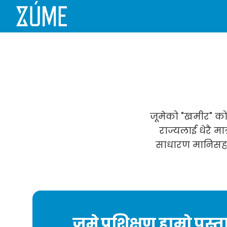
जूमेको "खमीर" को ला
राज्यलाई धेरै म
साधारण मानिसहरू
जुमे प्रशिक्षण हाम्रो पुस