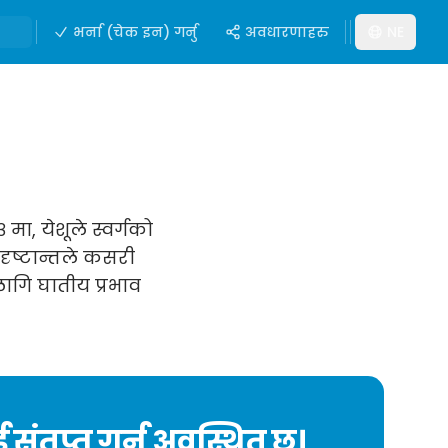
भर्ना (चेक इन) गर्नु
अवधारणाहरु
NE
 मा, येशूले स्वर्गको
दृष्टान्तले कसरी
ागि घातीय प्रभाव
ाई संतृप्त गर्न अवस्थित छ।