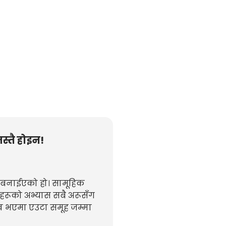
जस्तै होइन!
न बनाईएको हो। सामूहिक
रूको अभ्यास सबै अरूसँग
म्भव भएमा एउटा समूह जम्मा