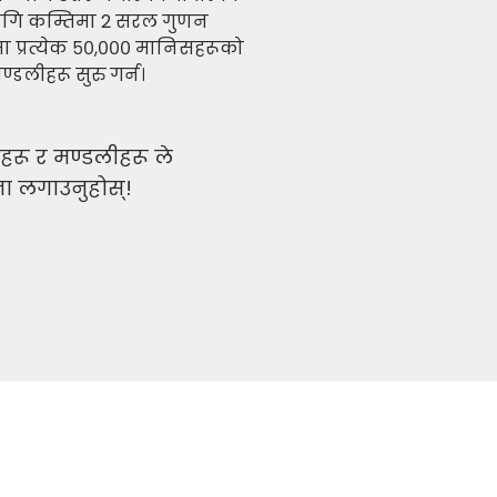
ागि कम्तिमा 2 सरल गुणन
पमा प्रत्येक ५०,००० मानिसहरूको
डलीहरू सुरु गर्न।
ाहरू र मण्डलीहरू ले
्ता लगाउनुहोस्!