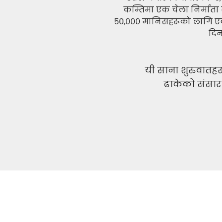
कम्तिमा एक चेला निर्माता र 
५०,००० मानिसहरूको लागि एक
दिन
यी साना शुरुवातहरू
ढाकेको संसार द