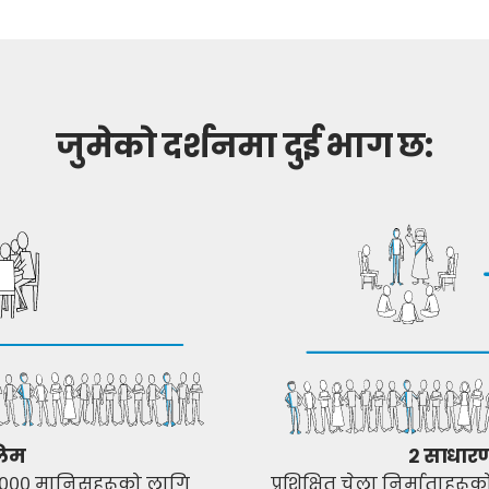
जुमेको दर्शनमा दुई भाग छ:
लिम
२ साधार
क ५,००० मानिसहरूको लागि
प्रशिक्षित चेला निर्माताहरूक