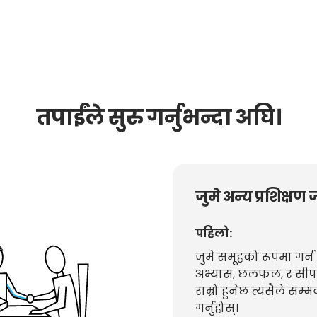
तपाईंले सुरु गर्नुभन्दा अघि।
जुमे अन्य प्रशिक्षण 
पहिलो:
जुमे समूहको रूपमा गर्
अभ्यास, छलफल, र सीपह
राम्रो हुनेछ त्यसैले स
गर्नुहोस्।