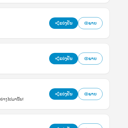
ແບ່ງປັນ
ພາບ
ແບ່ງປັນ
ພາບ
ແບ່ງປັນ
ພາບ
ຍ່າງໄປມານັ້ນ!