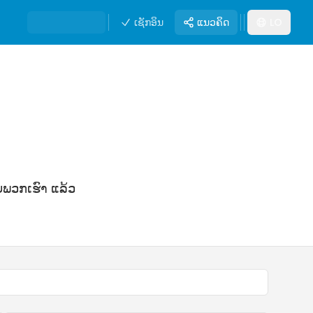
ເຊັກອິນ
ແນວຄິດ
LO
ັບພວກເຮົາ ແລ້ວ