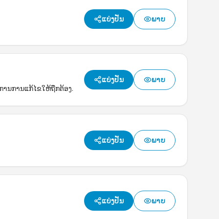
ແບ່ງປັນ
ພາບ
ແບ່ງປັນ
ພາບ
້ອງການການແກ້ໄຂໃຫ້ຖືກຕ້ອງ.
ແບ່ງປັນ
ພາບ
ແບ່ງປັນ
ພາບ