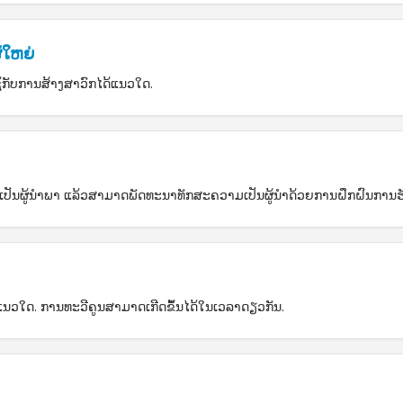
້ໃຫຍ່
້ກັບການສ້າງສາວົກໄດ້ແນວໃດ.
່ອທີ່ຈະເປັນຜູ້ນຳພາ ແລ້ວສາມາດພັດທະນາທັກສະຄວາມເປັນຜູ້ນຳດ້ວຍການຝຶກຝົນການຮ
ດ້ແນວໃດ. ການທະວີຄູນສາມາດເກີດຂຶ້ນໄດ້ໃນເວລາດຽວກັນ.