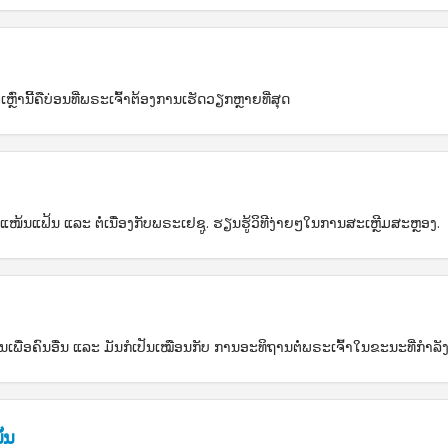
ເຫຼົ່ານີ້ຄືບ່ອນທີ່ພຣະເຈົ້າຕ້ອງການເຮັດວຽກຫຼາຍທີ່ສຸດ
ໜ້ນແຟ້ນ ແລະ ຕໍ່ເນື່ອງກັບພຣະເຢຊູ. ຮຽນຮູ້ວິທີງ່າຍໆໃນການສະເຫຼີມສະຫຼອງ.
ເພື່ອຄົນອື່ນ ແລະ ມັນກໍເປັນເໝືອນກັບ ການອະທິຖານຕໍ່ພຣະເຈົ້າໃນຂະນະທີ່ກຳລັງ
້ນ