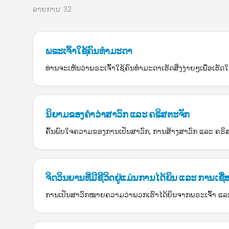
ລາຍການ: 32
ພຣະເຈົ້າໃຊ້ຄົນທໍາມະດາ
ທ່ານຈະເຫັນວ່າພຣະເຈົ້າໃຊ້ຄົນທໍາມະດາເຮັດສິ່ງງ່າຍໆເພື່ອເຮັດໃຫ້
ນິຍາມຂອງຄໍາວ່າສາວົກ ແລະ ຄຣິສຕະຈັກ
ຄົ້ນພົບໃຈຄວາມຂອງການເປັນສາວົກ, ການສ້າງສາວົກ ແລະ ຄຣິ
ຈິດວິນຍານທີ່ມີຊີວິດຢູ່ແມ່ນການໄດ້ຍິນ ແລະ ການເຊື່ອຟ
ການເປັນສາວົກໝາຍຄວາມວ່າພວກເຮົາໄດ້ຍິນຈາກພຣະເຈົ້າ ແລະ 