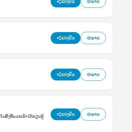
ແບ່ງປັນ
ພາບ
ແບ່ງປັນ
ພາບ
ແບ່ງປັນ
ພາບ
ແບ່ງປັນ
ພາບ
ນສິ່ງທີ່ພວກເຂົາໄດ້ຮຽນຮູ້.