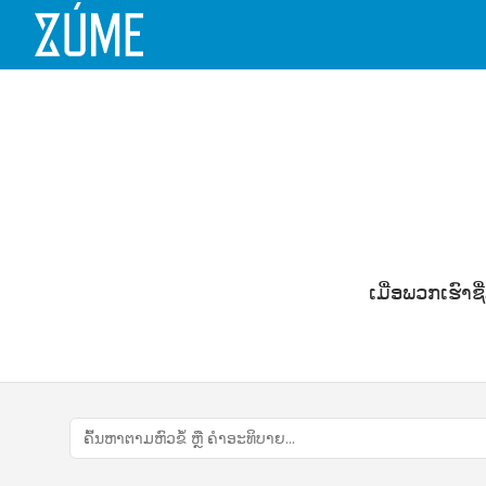
ເມື່ອພວກເຮົາຊ
ຄົ້ນຫາແນວຄິດ ແລະ ອຸປະກອນ