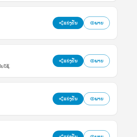
ແບ່ງປັນ
ພາບ
ແບ່ງປັນ
ພາບ
ັບໃຊ້.
ແບ່ງປັນ
ພາບ
ແບ່ງປັນ
ພາບ