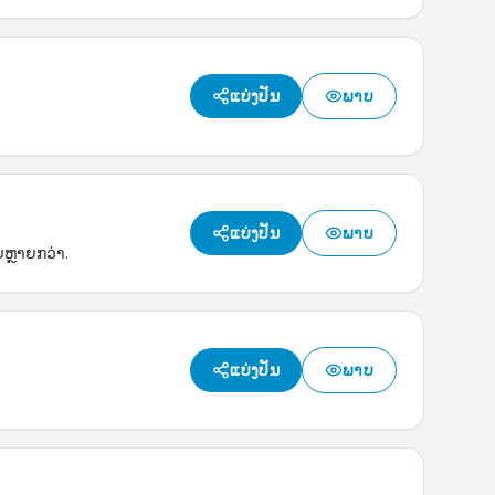
ແບ່ງປັນ
ພາບ
ແບ່ງປັນ
ພາບ
ຍຫຼາຍກວ່າ.
ແບ່ງປັນ
ພາບ