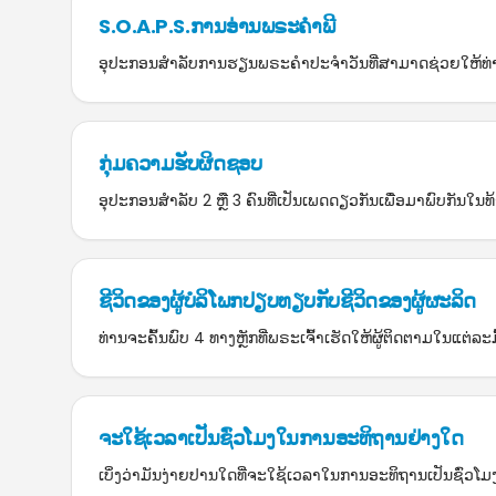
S.O.A.P.S.ການອ່ານພຣະຄຳພີ
ອຸປະກອນສຳລັບການຮຽນພຣະຄຳປະຈຳວັນທີ່ສາມາດຊ່ວຍໃຫ້ທ່ານເຂ
ກຸ່ມຄວາມຮັບຜິດຊອບ
ອຸປະກອນສຳລັບ 2 ຫຼື 3 ຄົນທີ່ເປັນເພດດຽວກັນເພື່ອມາພົບກັນໃນທ້
ຊີວິດຂອງຜູ້ບໍລິໂພກປຽບທຽບກັບຊີວິດຂອງຜູ້ຜະລິດ
ທ່ານຈະຄົ້ນພົບ 4 ທາງຫຼັກທີ່ພຣະເຈົ້າເຮັດໃຫ້ຜູ້ຕິດຕາມໃນແຕ່
ຈະໃຊ້ເວລາເປັນຊົ່ວໂມງໃນການອະທິຖານຢ່າງໃດ
ເບິ່ງວ່າມັນງ່າຍປານໃດທີ່ຈະໃຊ້ເວລາໃນການອະທິຖານເປັນຊົ່ວໂມ