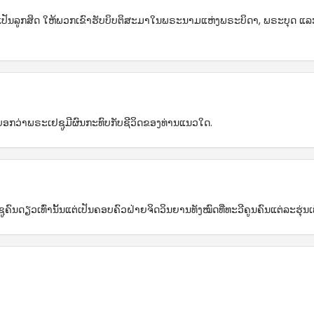
ຊາດເປັນລູກສິດ ໃຫ້ພວກເຂົາຮັບບິບຕິສະມາໃນພຣະນາມແຫ່ງພຣະບິດາ, ພຣະບຸດ ແລະ 
ບອກວ່າພຣະເຢຊູມີຜົນກະທົບກັບຊີວິດຂອງທ່ານແນວໃດ.
ຄົນດຽວເທົ່ານັ້ນແຕ່ເປັນຄອບຄົວຝ່າຍຈິດວິນຍານທັງໝົດທີ່ທະວີຄູນຄົນແຕ່ລະຮຸ່ນເ