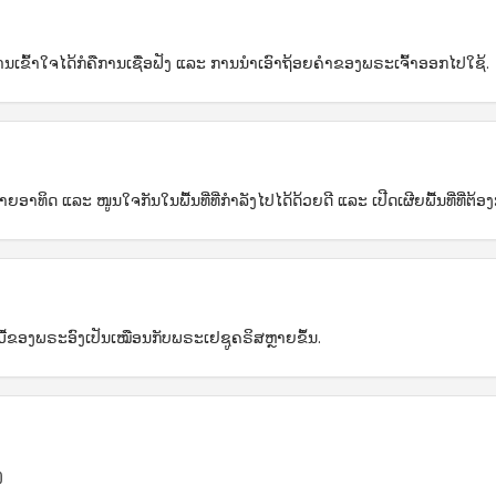
ົ້າໃຈໄດ້ກໍຄືການເຊື່ອຟັງ ແລະ ການນຳເອົາຖ້ອຍຄຳຂອງພຣະເຈົ້າອອກໄປໃຊ້.
າຍອາທິດ ແລະ ໜູນໃຈກັນໃນພື້ນທີ່ທີ່ກຳລັງໄປໄດ້ດ້ວຍດີ ແລະ ເປີດເຜີຍພື້ນທີ່ທີ່ຕ
ລະມື້ຂອງພຣະອົງເປັນເໝືອນກັບພຣະເຢຊູຄຣິສຫຼາຍຂຶ້ນ.
ງ