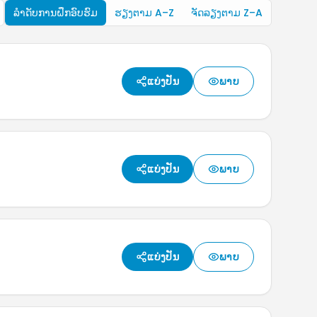
ລຳດັບການຝຶກອົບຮົມ
ຮຽງຕາມ A–Z
ຈັດລຽງຕາມ Z–A
ແບ່ງປັນ
ພາບ
ແບ່ງປັນ
ພາບ
ແບ່ງປັນ
ພາບ