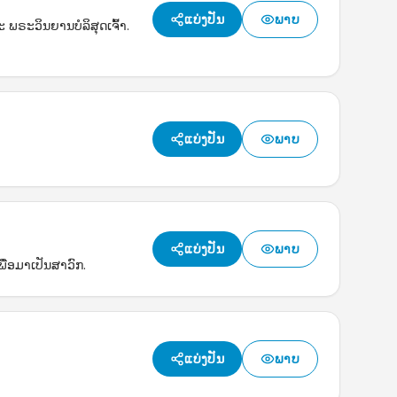
ແບ່ງປັນ
ພາບ
ພຣະວິນຍານບໍລິສຸດເຈົ້າ.
ແບ່ງປັນ
ພາບ
ແບ່ງປັນ
ພາບ
ພື່ອມາເປັນສາວົກ.
ແບ່ງປັນ
ພາບ