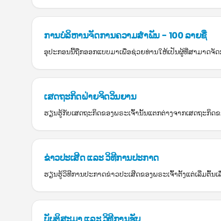
ການບໍລິຫານຈັດການຄວາມສຳພັນ - 100 ລາຍຊື່
ອຸປະກອນນີ້ຖືກອອກແບບມາເພື່ອຊ່ວຍທ່ານໃຫ້ເປັນຜູ້ທີ່ສາມາດຈ
ເສດຖະກິດຝ່າຍຈິດວິນຍານ
ຮຽນຮູ້ກັບເສດຖະກິດຂອງພຣະເຈົ້ານັ້ນແຕກຕ່າງຈາກເສດຖະກິດຂອງໂລ
ຂ່າວປະເສີດ ແລະ ວິທີການປະກາດ
ຮຽນຮູ້ວິທີການປະກາດຂ່າວປະເສີດຂອງພຣະເຈົ້າຕັ້ງແຕ່ເລີ່ມຕົ້ນເ
ບັບຕິສະມາ ແລະ ວິທີການຮັບ