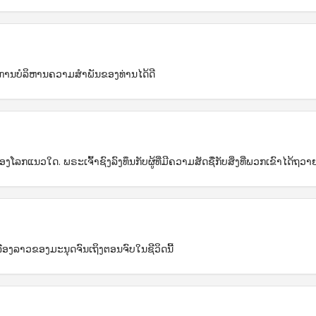
ັດການບໍລິຫານຄວາມສຳພັນຂອງທ່ານໄດ້ດີ
ກແນວໃດ. ພຣະເຈົ້າຊົງລົງທຶນກັບຜູ້ທີ່ມີຄວາມສັດຊື່ກັບສິ່ງທີ່ພວກເຂົາໄດ້ຖວາ
ລື່ອງລາວຂອງມະນຸດຈົນເຖິງຕອນຈົບໃນຊີວິດນີ້