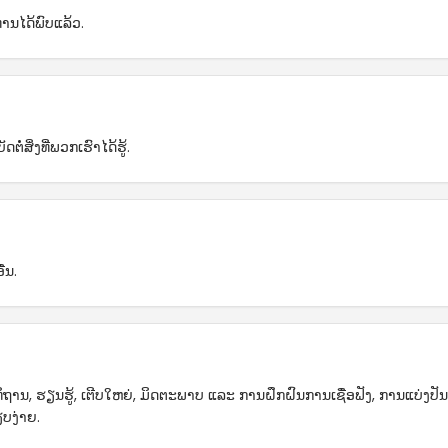
່ານໄດ້ພົບແລ້ວ.
ຕໍ່ສິ່ງທີ່ພວກເຮົາໄດ້ຮູ້.
່ນ.
ະທິຖານ, ຮຽນຮູ້, ເຕີບໃຫຍ່, ມິດຕະພາບ ແລະ ການຝຶກຝົນການເຊື່ອຟັງ, ການແບ່ງປັນໃ
ຽບງ່າຍ.