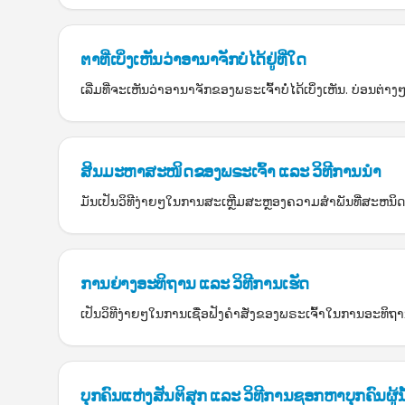
ຕາທີ່ເບິ່ງເຫັນວ່າອານາຈັກບໍ່ໄດ້ຢູ່ທີ່ໃດ
ເລີ່ມທີ່ຈະເຫັນວ່າອານາຈັກຂອງພຣະເຈົ້າບໍ່ໄດ້ເບິ່ງເຫັນ. ບ່ອນຕ່າງໆ
ສິນມະຫາສະໜິດຂອງພຣະເຈົ້າ ແລະ ວິທີການນຳ
ມັນເປັນວິທີງ່າຍໆໃນການສະເຫຼີມສະຫຼອງຄວາມສຳພັນທີ່ສະຫນິດແ
ການຍ່າງອະທິຖານ ແລະ ວິທີການເຮັດ
ເປັນວິທີງ່າຍໆໃນການເຊື່ອຟັງຄຳສັ່ງຂອງພຣະເຈົ້າໃນການອະທິຖານ
ບຸກຄົນແຫ່ງສັນຕິສຸກ ແລະ ວິທີການຊອກຫາບຸກຄົນຜູ້ນັ