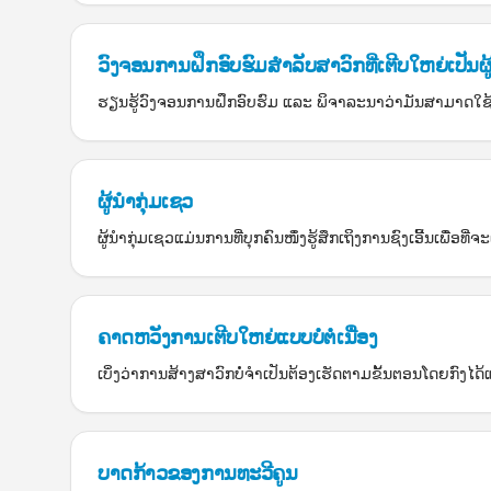
ວົງຈອນການຝຶກອົບຮົມສຳລັບສາວົກທີ່ເຕີບໃຫຍ່ເປັນຜູ
ຮຽນຮູ້ວົງຈອນການຝຶກອົບຮົມ ແລະ ພິຈາລະນາວ່າມັນສາມາດໃຊ
ຜູ້ນຳກຸ່ມເຊວ
ຜູ້ນຳກຸ່ມເຊວແມ່ນການທີ່ບຸກຄົນໜຶ່ງຮູ້ສຶກເຖິງການຊົງເອີ້ນເພື
ຄາດຫວັງການເຕີບໃຫຍ່ແບບບໍ່ຕໍ່ເນື່ອງ
ເບິ່ງວ່າການສ້າງສາວົກບໍ່ຈຳເປັນຕ້ອງເຮັດຕາມຂັ້ນຕອນໂດຍກົງໄ
ບາດກ້າວຂອງການທະວີຄູນ