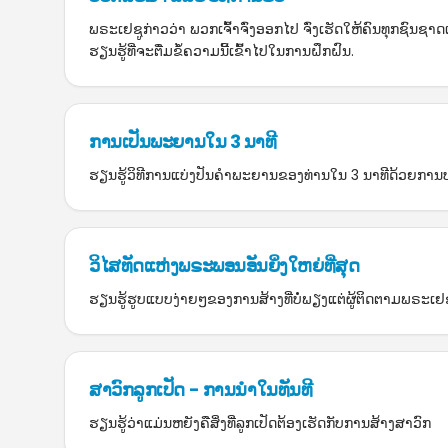
ພຣະເຢຊູກ່າວວ່າ ພວກເຈົ້າຈົ່ງອອກໄປ ຈົ່ງເຮັດໃຫ້ຄົນທຸກຊົນ
ຮຽນຮູ້ທີ່ຈະຕື່ມຂໍ້ຄວາມນີ້ເຂົ້າໄປໃນການຝຶກຝົນ.
ການເປັນພະຍານໃນ 3 ນາທີ
ຮຽນຮູ້ວິທີການແບ່ງປັນຄຳພະຍານຂອງທ່ານໃນ 3 ນາທີດ້ວຍການ
ວິໄສທັດແຫ່ງພຣະພອນອັນຍິ່ງໃຫຍ່ທີ່ສຸດ
ຮຽນຮູ້ຮູບແບບງ່າຍໆຂອງການສ້າງທີ່ບໍ່ພຽງແຕ່ຜູ້ຕິດຕາມພຣະເຢຊູ
ສາວົກລູກເປັດ - ການນຳໃນທັນທີ
ຮຽນຮູ້ວ່າແມ່ນຫຍັງຄືສິ່ງທີ່ລູກເປັດຕ້ອງເຮັດກັບການສ້າງສາວົກ