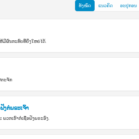
ທັງໝົດ
ແນວຄິດ
ອະປຸກອນ
ມີຜົນກະທົບທີ່ຍິ່ງໃຫຍ່ໄດ້.
ສຕະຈັກ
ັງຕໍ່ພຣະເຈົ້າ
ພວກເຮົາກໍເຊື່ອຟັງພຣະອົງ.