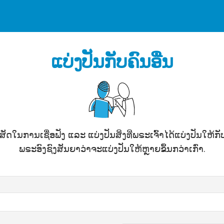
ແບ່ງປັນກັບຄົນອື່ນ
ື່ສັດໃນການເຊື່ອຟັງ ແລະ ແບ່ງປັນສິ່ງທີ່ພຣະເຈົ້າໄດ້ແບ່ງປັນໃຫ້ກ
ພຣະອົງຊົງສັນຍາວ່າຈະແບ່ງປັນໃຫ້ຫຼາຍຂຶ້ນກວ່າເກົ່າ.