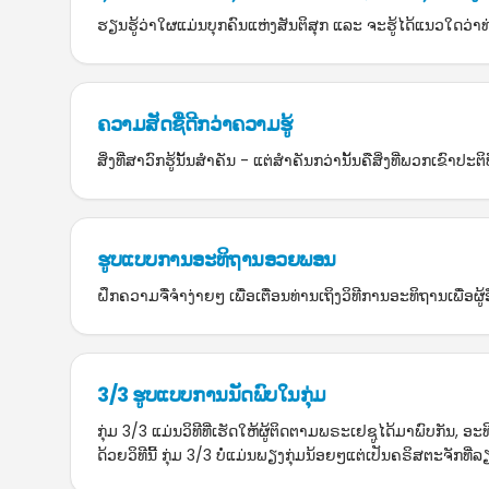
ຮຽນຮູ້ວ່າໃຜແມ່ນບຸກຄົນແຫ່ງສັນຕິສຸກ ແລະ ຈະຮູ້ໄດ້ແນວໃດວ່າທ
ຄວາມສັດຊື່ດີກວ່າຄວາມຮູ້
ສິ່ງທີ່ສາວົກຮູ້ນັ້ນສຳຄັນ - ແຕ່ສຳຄັນກວ່ານັ້ນຄືສິ່ງທີ່ພວກເຂົາປະຕິບັດ
ຮູບແບບການອະທິຖານອວຍພອນ
ຝຶກຄວາມຈື່ຈຳງ່າຍໆ ເພື່ອເຕື່ອນທ່ານເຖິງວິທີການອະທິຖານເພື່ອຜູ້ອື
3/3 ຮູບແບບການນັດພົບໃນກຸ່ມ
ກຸ່ມ 3/3 ແມ່ນວິທີທີ່ເຮັດໃຫ້ຜູ້ຕິດຕາມພຣະເຢຊູໄດ້ມາພົບກັນ, ອ
ດ້ວຍວິທີນີ້ ກຸ່ມ 3/3 ບໍ່ແມ່ນພຽງກຸ່ມນ້ອຍໆແຕ່ເປັນຄຣິສຕະຈັກທີ່ລ