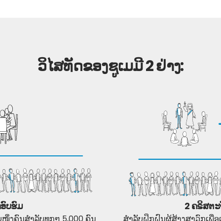
ວິໄສທັດຂອງຊູເມມີ 2 ຢ່າງ:
ອົບຮົມ
2 ຄຣິສຕະຈ
ອຍໜຶ່ງຄົນສຳລັບທຸກໆ 5,000 ຄົນ
ສຳລັບຝຶກຝົນຜູ້ສ້າງສາວົກເພື່ອ