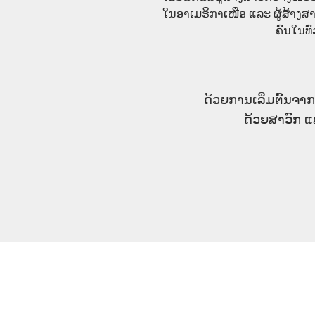
ໃນອາເມຣິກາເໜືອ ແລະ ຜູ້ສ້າງສາ
ຄົນໃນທົ
ດ້ວຍການເລີ່ມຕົ້ນຈາກສ
ດ້ວຍສາວົກ ແ