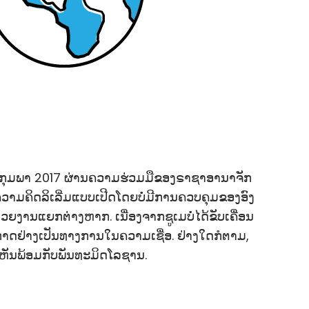
14 ກຸມພາ 2017 ຜ່ານຄວາມຮ່ວມມືຂອງຣາຊາອານາຈັກ
ຄວາມຄິດລິເລີ່ມແບບເປີດໂດຍບໍ່ມີການຄວບຄຸມຂອງອົງ
ວຍງານແຍກຕ່າງຫາກ. ເນື່ອງຈາກຊູເມບໍ່ໄດ້ຂັບເຄື່ອນ
ະກາດຢ່າງເປັນທາງການໃນຄວາມເຊື່ອ. ຢ່າງໃດກໍຕາມ,
ີເຫັນພ້ອມກັບພັນທະມິດໂລຊານ.