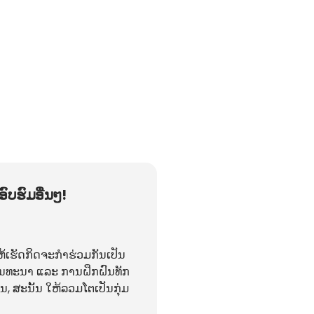
ອົບຮົມອື່ນໆ!
້ເຮັດກິດຈະກຳຮ່ວມກັນເປັນ
 ສົນທະນາ ແລະ ການຝຶກຝົນທັກ
ື່ນ, ສະນັ້ນ ໃຫ້ລວມໂຕເປັນກຸ່ມ