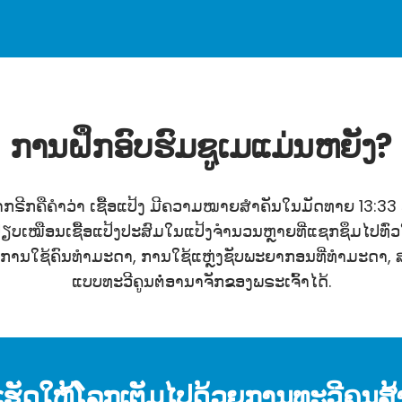
ການຝຶກອົບຮົມຊູເມແມ່ນຫຍັງ?
ກຣີກຄືຄຳວ່າ ເຊື້ອແປ້ງ ມີຄວາມໝາຍສຳຄັນໃນມັດທາຍ 13:3
ບເໝືອນເຊື້ອແປ້ງປະສົມໃນແປ້ງຈຳນວນຫຼາຍທີ່ແຊກຊຶມໄປທົ່ວໃນ
ການໃຊ້ຄົນທຳມະດາ, ການໃຊ້ແຫຼ່ງຊັບພະຍາກອນທີ່ທຳມະດາ, 
ແບບທະວີຄູນຕໍ່ອານາຈັກຂອງພຣະເຈົ້າໄດ້.
່ອເຮັດໃຫ້ໂລກເຕັມໄປດ້ວຍການທະວີຄູນ