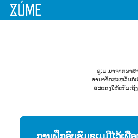
ຊູເມ ມາຈາກພາສາ
ອານາຈັກສະຫວັນກໍປຽ
ສະແດງໃຫ້ເຫັນເຖິງ
ການຝຶກອົບຮົມຊູເມມີໄວ້ເພື