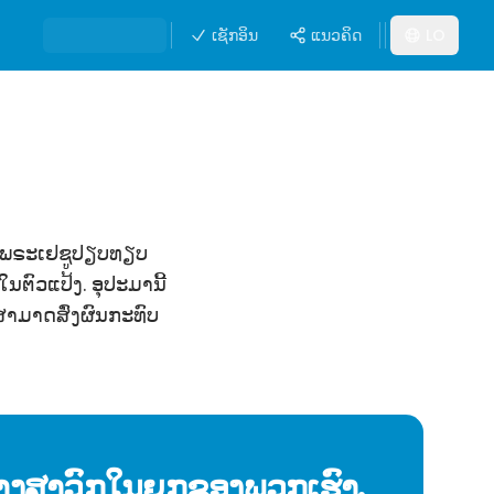
ເຊັກອິນ
ແນວຄິດ
LO
3 ພຣະເຢຊູປຽບທຽບ
ຕົວແປ້ງ. ອຸປະມານີ້
ສາມາດສົ່ງຜົນກະທົບ
ສ້າງສາວົກໃນຍຸກຂອງພວກເຮົາ.