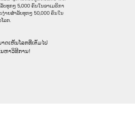
ລັບທຸກໆ 5,000 ຄົນໃນອາເມຣິກາ
ຽບງ່າຍສຳລັບທຸກໆ 50,000 ຄົນໃນ
່ວໂລກ.
ສາມາດເຫັນໂລກທີ່ເຕັມໄປ
້ນຫາວິທີການ!