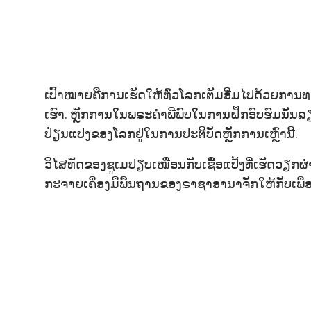
ເປົ້າໝາຍຄືການເຮັດໃຫ້ທົ່ວໂລກເຕັມອີ່ມໄປດ້ວຍການ
ເຮົາ. ຫຼັກການໃນພຣະຄຳພີພົບໃນການຝຶກອົບຮົມນັ້ນ
ປ່ຽນແປງຂອງໂລກຢູ່ໃນການປະຕິບັດຫຼັກການເຫຼົ່ານີ້.
ວິໄສທັດຂອງຊູເມປຽບເໝືອນກັບເຊື້ອແປ້ງທີ່ເຮັດວຽກຜ່
ກະຈາຍເຄື່ອງມືພື້ນຖານຂອງຣາຊາອານາຈັກໃຫ້ກັບເພື່ອ