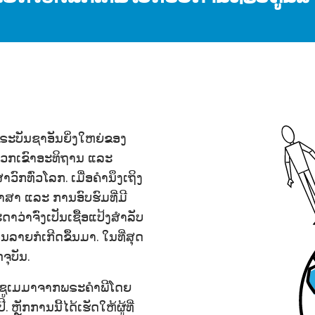
້ພຣະບັນຊາອັນຍິ່ງໃຫຍ່ຂອງ
ພວກເຂົາອະທິຖານ ແລະ
ກທົ່ວໂລກ. ເມື່ອຄຳນຶງເຖິງ
າສາ ແລະ ການອົບຮົມທີ່ມີ
ະດາວ່າຈົ່ງເປັນເຊື້ອແປ້ງສຳລັບ
າຍກໍເກີດຂຶ້ນມາ. ໃນທີ່ສຸດ
ຈຸບັນ.
ມຊູເມມາຈາກພຣະຄຳພີໂດຍ
ຼັກການນີ້ໄດ້ເຮັດໃຫ້ຜູ້ທີ່