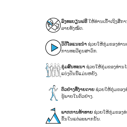
ລົງທະບຽນຟຣີ
ໃຫ້ທ່ານເຂົ້າເຖິງສ
ລາຍທັງໝົດ.
ວິດີໂອແນະນຳ
ຊ່ວຍໃຫ້ກຸ່ມຂອງທ່ານ
ການທະວີຄູນສາວົກ.
ກຸ່ມສົນທະນາ
ຊ່ວຍໃຫ້ກຸ່ມຂອງທ່ານໄ
ແບ່ງປັນນີ້ແມ່ນຫຍັງ.
ຕົວຢ່າງທີ່ງ່າຍດາຍ
ຊ່ວຍໃຫ້ກຸ່ມຂອງທ
ຮູ້ພາຍໃນຕົວຢ່າງ.
ພາກການທ້າທາຍ
ຊ່ວຍໃຫ້ກຸ່ມຂອງທ່
ຂຶ້ນໃນແຕ່ລະພາກນັ້ນ.