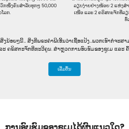
ວົກໜຶ່ງຄົນສຳລັບທຸກໆ 50,000
ລຽບງ່າຍຢ່າງໜ້ອຍ 2 ແຫ່ງສຳ
່ວໂລກ.
ເໜືອ ແລະ 2 ຄຣິສຕະຈັກທີ່ລ
ທົ
ິ່ງນ້ອຍໆນີ້… ສິ່ງທີ່ພຣະຄຳພີເອີ້ນວ່າເຊື້ອແປ້ງ…ພວກເຮົາກໍຈະ
ລະ ຄຣິສຕະຈັກທີ່ທະວີຄູນ. ສຳຫຼວດການອົບຮົມຂອງຊູເມ ແລະ ຄົ
ເລີ່ມຕົ້ນ
ການອົບຮົມຂອງຊູເມໄດ້ຜົນແນວໃດ?