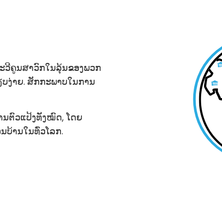
ທະວີຄູນສາວົກໃນລຸ້ນຂອງພວກ
ລຽບງ່າຍ. ສັກກະພາບໃນການ
ານຕົວແປ້ງທັງໝົດ, ໂດຍ
ນບ້ານໃນທົ່ວໂລກ.