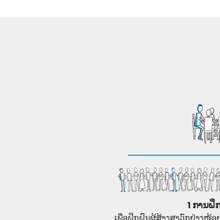
1 ການຝຶກ
ເພື່ອຝຶກຝົນຜູ້ສ້າງສາວົກຢ່າງໜ້