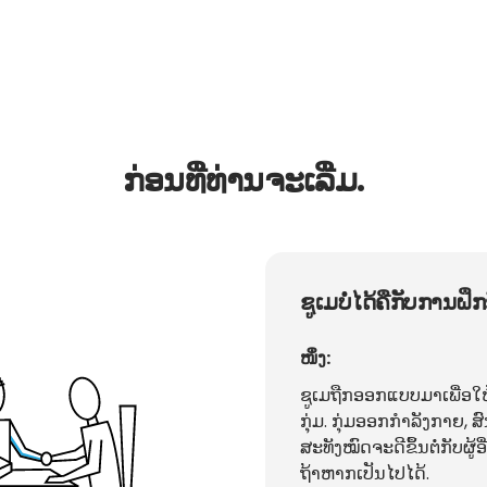
ກ່ອນທີ່ທ່ານຈະເລີ່ມ.
ຊູເມບໍ່ໄດ້ຄືກັບການຝຶກ
ໜຶ່ງ:
ຊູເມຖືກອອກແບບມາເພື່ອໃຫ
ກຸ່ມ. ກຸ່ມອອກກຳລັງກາຍ,
ສະທັງໝົດຈະດີຂຶ້ນຕໍ່ກັບຜູ້ອ
ຖ້າຫາກເປັນໄປໄດ້.