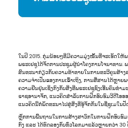
ໃນປີ 2015. ກຸ່ມນ້ອຍໆທີ່ມີຄວາມມຸ່ງໝັ້ນທີ່ຈະເຮັດໃຫ
ພຣະເຢຊູໄດ້ຈັດການປະຊຸມຜູ້ນຳໂຄງການໂຈນາທານ. 
ສົນທະນາກ່ຽວກັບຄວາມທ້າທາຍໃນການທະວີຄູນສ້າງສາວົ
ຄວາມຈຳເປັນຂອງການເຂົ້າເຖິງ, ການສື່ສານໄດ້ຫຼາຍພ
ຄວາມຢືນຢຸ່ນເຊິ່ງກົງກັບສິ່ງທີ່ພຣະເຢຊູຊົງເອີ້ນຄົນທຳມ
ຣາຊອານາຈັກ, ແນວຄິດສຳລັບການຝຶກອົບຮົມວີດີໂອອອນລ
ແນວຄິດນີ້ກໍພັດທະນາໄປສູ່ສິ່ງທີ່ຮູ້ຈັກກັນໃນຊື່ຊູເມໃນປັດ
ຫຼັກການພື້ນຖານໃນການສ້າງສາວົກໃນການຝຶກອົບຮົ
ກົງ ແລະ ໄດ້ທົດລອງກັບທົ່ວໂລກມາແລ້ວຫຼາຍກວ່າ 30 ປີ. ຫ