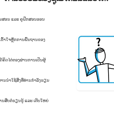
ື່ການສອນ ແລະ ຄູຝຶກສອນອອນ
ເຂົ້າໃຈຫຼັກການພື້ນຖານຂອງ
ດ້ຄິດໄຕ່ຕອງຜ່ານການເປັນຜູ້
່ານນຳໃຊ້ສິ່ງທີ່ທ່ານກຳລັງຮຽນ
ານສືບຕໍ່ຮຽນຮູ້ ແລະ ເຕີບໃຫຍ່