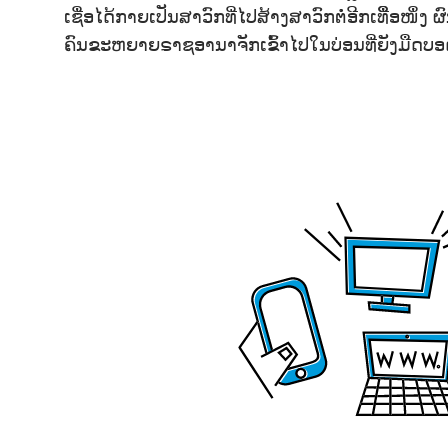
ເຊື່ອໄດ້ກາຍເປັນສາວົກທີ່ໄປສ້າງສາວົກຕໍ່ອີກເທືຶ່ອໜຶ່ງ
ຄົນຂະຫຍາຍຣາຊອານາຈັກເຂົ້າໄປໃນບ່ອນທີ່ຍັງມືດບອ