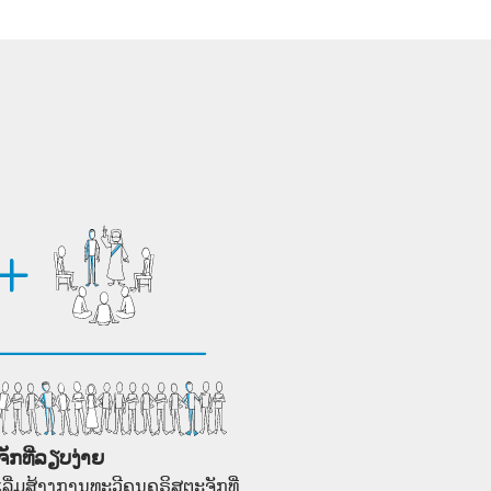
ັກທີ່ລຽບງ່າຍ
ເລີ່ມສ້າງການທະວີຄູນຄຣິສຕະຈັກທີ່