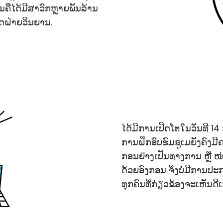
 ຜົນຄືໄດ້ມີສາວົກຫຼາຍພັນລ້ານ
ດຝ່າຍວິນຍານ.
ໄດ້ມີການເປີດໂຕໃນວັນທີ 
ການຝຶກອົບຮົມຊູເມຍັງຄົງມີ
ກອນຢ່າງເປັນທາງການ ຫຼື ໜ່
ດ້ວຍອົງກອນ ຈຶ່ງບໍ່ມີການປ
ທຸກຄົນທີ່ກ່ຽວຂ້ອງຈະເຫັນດ