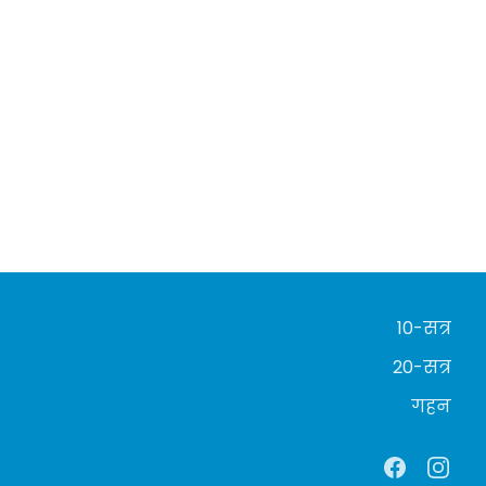
10-सत्र
20-सत्र
गहन