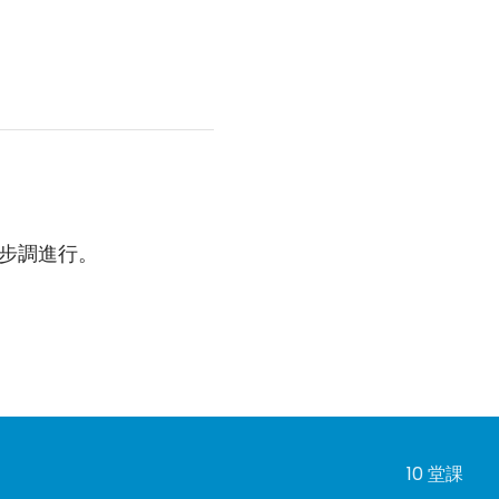
步調進行。
10 堂課