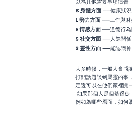
以為其他需要事項禱告。
B 身體方面
──健康狀況
L 勞力方面
──工作與財
E 情感方面
──道德行為
S 社交方面
──人際關係
S 靈性方面
──能認識神
大多時候，一般人會感
打開話題談到屬靈的事
定還可以在他們家裡開
如果那個人是個基督徒
例如為哪些層面，如何照