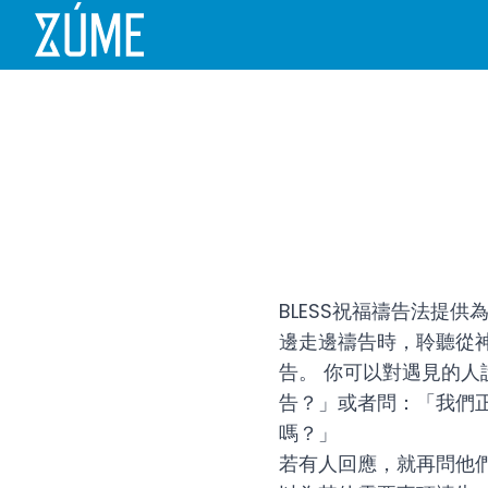
BLESS祝福禱告法提
邊走邊禱告時，聆聽從
告。 你可以對遇見的
告？」或者問：「我們
嗎？」
若有人回應，就再問他