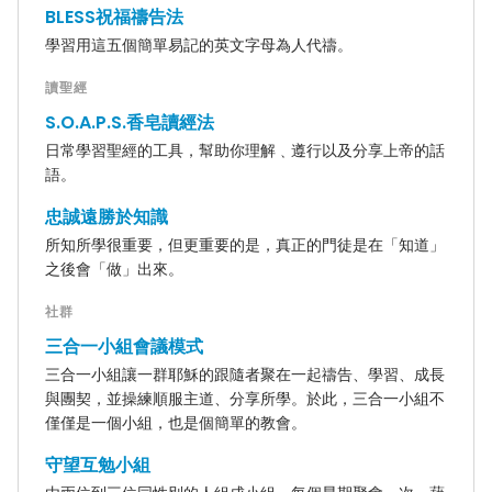
BLESS祝福禱告法
學習用這五個簡單易記的英文字母為人代禱。
讀聖經
S.O.A.P.S.香皂讀經法
日常學習聖經的工具，幫助你理解﹑遵行以及分享上帝的話
語。
忠誠遠勝於知識
所知所學很重要，但更重要的是，真正的門徒是在「知道」
之後會「做」出來。
社群
三合一小組會議模式
三合一小組讓一群耶穌的跟隨者聚在一起禱告、學習、成長
與團契，並操練順服主道、分享所學。於此，三合一小組不
僅僅是一個小組，也是個簡單的教會。
守望互勉小組