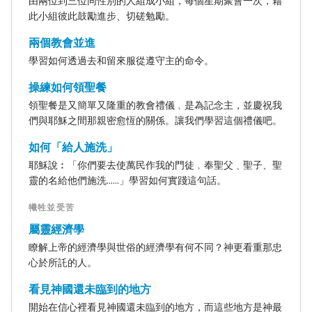
由兩位到三位同性別的人組成小組，每個星期聚會一次，藉
此小組彼此鼓勵進步、切磋勉勵。
兩個教會並進
學習如何透過去和留來服從遵守主的命令。
操練如何領聖餐
領聖餐是又簡單又隆重的教會禮儀﹐是為記念主，並慶祝我
們與耶穌之間那親密愈恆的關係。讓我們學習這個禮儀吧。
如何「給人施洗」
耶穌說︰「你們要去使萬民作我的門徒﹐奉聖父﹑聖子、聖
靈的名給他們施洗......」學習如何實踐這句話。
犧牲並受苦
屬靈經濟學
瞭解上帝的經濟學與世俗的經濟學有何不同？神更看重那忠
心於所託的人。
看見神國還未臨到的地方
開始在信心裡看見神國還未臨到的地方，而這些地方是神最