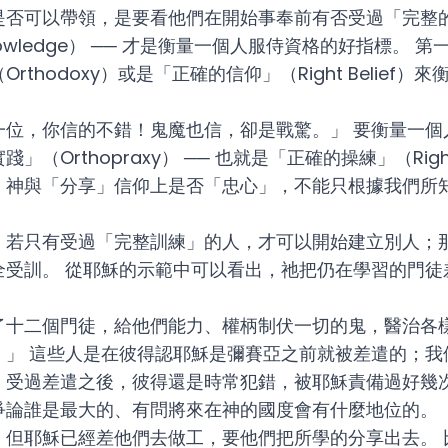
是否可以帶領，是要看他們在開始事奉前有否受過「完整
Knowledge） ── 才是衡量一個人服侍資格的好指標。
thodoxy）或是「正確的信仰」（Right Belief
一位，你信的不錯！鬼魔也信，卻是戰驚。」 要衡量一個
（Orthopraxy） ── 也就是「正確的操練」（Right 
」神與「分享」信仰上是否「忠心」，不能只根據我們所
：若只有受過「完整訓練」的人，才可以開始建立別人；
全受訓。 從耶穌的示範中可以看出，祂把仍在學習的門徒
了十二個門徒，給他們能力、權柄制伏一切的鬼，醫治各
。」 這些人是在彼得認耶穌是彌賽亞之前就被差遣的；我
，受過差遣之後，彼得還是時常犯錯，被耶穌責備過好幾
爭論誰是最大的、有問將來在神的國度會有什麼地位的。
，但耶穌已經差他們去做工，要他們把所學的分享出去。 