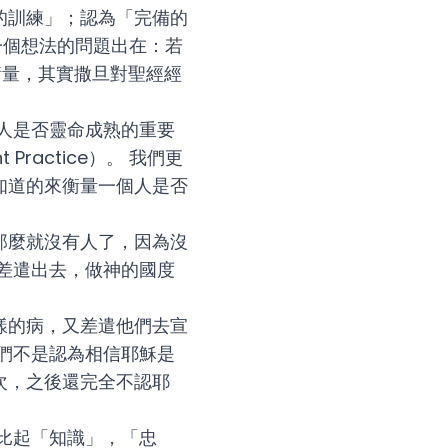
的訓練」；認為「完備的
 第一個想法的問題出在：若
）來衡量，其實撒旦對聖經經
人是否靈命成熟的重要
Practice）。 我們更
知道的來衡量一個人是否
那麼就沒有人了，因為沒
差遣出去，做神的國度
樣的病，又差遣他們去宣
們不是認為相信耶穌是
次，之後還完全不認耶
比起「知識」，「忠