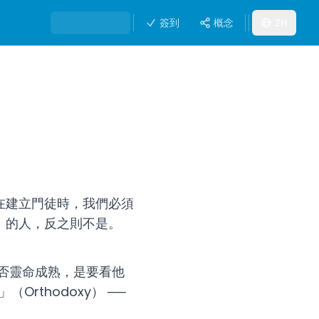
簽到
概念
ZH
在建立門徒時，我們必須
」的人，反之則不是。
否靈命成熟，是要看他
Orthodoxy） ──