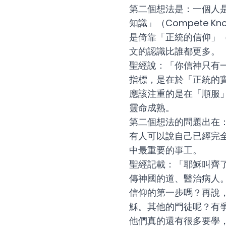
第二個想法是：一個人
知識」（Compete 
是倚靠「正統的信仰」（Or
文的認識比誰都更多。
聖經說：「你信神只有
指標，是在於「正統的實踐」
應該注重的是在「順服
靈命成熟。
第二個想法的問題出在
有人可以說自己已經完
中最重要的事工。
聖經記載：「耶穌叫齊
傳神國的道、醫治病人
信仰的第一步嗎？再說
穌。其他的門徒呢？有
他們真的還有很多要學