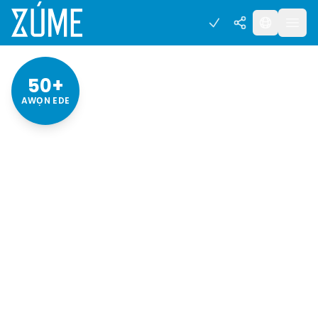
50+
AWỌN EDE