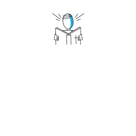
Jije Ọmọ-ẹhin
Kini Ọmọ-ẹhin?
Kini Ijo kan?
Awọn bọtini si Idagbasoke Ẹmi
Ìkẹ́kọ̀ọ́ Bíbélì Àdáni
Igbesi aye Adura Alagbara
Agbara Igbagbo Onigboran