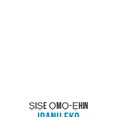
ṢIṢE ỌMỌ-ẸHIN