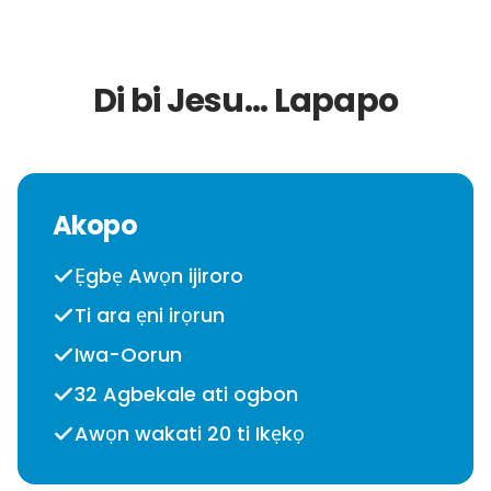
Di bi Jesu... Lapapo
Akopo
Ẹgbẹ Awọn ijiroro
Ti ara ẹni irọrun
Iwa-Oorun
32 Agbekale ati ogbon
Awọn wakati 20 ti Ikẹkọ