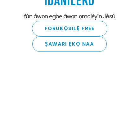
IDANILEKO
fún àwọn ẹgbẹ àwọn ọmọlẹ́yìn Jésù
FORUKỌSILẸ FREE
ṢAWARI ẸKỌ NAA