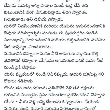
దేవుడు మనల్ని అన్ని పాపాల నుండి శుద్ధి చేసి తన
కుటుంబానికి తిరిగి తీసుకువస్తాడు. తిరిగి స్వాగతం
పలుకుతాడు అని దేవుడు చెప్పాడు.
మనలో నివసించడానికి మరియు యేసును అనుసరించడానికి
దేవుడు పరిశుద్ధాత్మను పంపాడు. ఈ పునరుద్ధరించబడిన
సంబంధాన్ని చూపించడానికి మరియు గుర్తించడానికి, మనము
నీటి బాప్తిస్మం పొందుతాము.
మరణానికి చిహ్నంగా మనం నీటి అడుగుకు వెళ్తాము. కొత్త
జీవితానికి చిహ్నంగా యేసును అనుసరించడానికి మనం నీటి
నుండి పైకి లేస్తాము.
యేసు మృతులలో నుండి లేచినప్పుడు, ఆయన భూమిపై 40
రోజులు గడిపాడు.
యేసు తన అనుచరులను ప్రతిచోటికి వెళ్లి తన రక్షణను
గురించిన సువార్తను ప్రపంచమంతటా ప్రకటించమని చెప్పాడు.
యేసు - మీరు వెళ్లి అన్ని దేశాలను శిష్యులనుగా చేయండి
మరియు తండ్రి, కుమార మరియు పరిశుద్ధాత్మ నామంలో