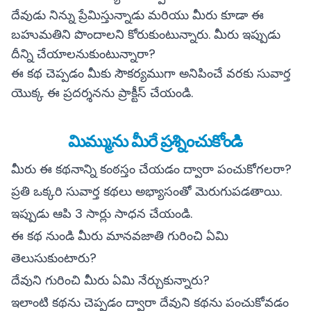
దేవుడు నిన్ను ప్రేమిస్తున్నాడు మరియు మీరు కూడా ఈ
బహుమతిని పొందాలని కోరుకుంటున్నారు. మీరు ఇప్పుడు
దీన్ని చేయాలనుకుంటున్నారా?
ఈ కథ చెప్పడం మీకు సౌకర్యముగా అనిపించే వరకు సువార్త
యొక్క ఈ ప్రదర్శనను ప్రాక్టీస్ చేయండి.
మిమ్మును మీరే ప్రశ్నించుకోండి
మీరు ఈ కథనాన్ని కంఠస్తం చేయడం ద్వారా పంచుకోగలరా?
ప్రతి ఒక్కరి సువార్త కథలు అభ్యాసంతో మెరుగుపడతాయి.
ఇప్పుడు ఆపి 3 సార్లు సాధన చేయండి.
ఈ కథ నుండి మీరు మానవజాతి గురించి ఏమి
తెలుసుకుంటారు?
దేవుని గురించి మీరు ఏమి నేర్చుకున్నారు?
ఇలాంటి కథను చెప్పడం ద్వారా దేవుని కథను పంచుకోవడం