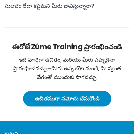
సులభం లేదా కష్టమని మీరు భావిస్తున్నారా?
ఈరోజే Zúme Training ప్రారంభించండి
ఇది పూర్తిగా ఉచితం, మరియు మీరు ఎప్పుడైనా
ప్రారంభించవచ్చు—మీరు ఉన్న చోట నుంచే, మీ స్వంత
వేగంతో ముందుకు సాగవచ్చు.
ఉచితముగా నమోదు చేసుకోండి
గురించి