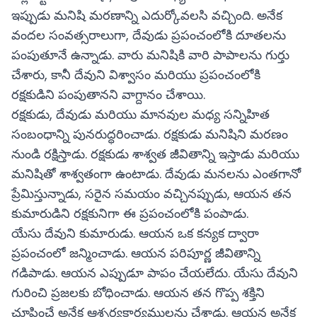
ఇప్పుడు మనిషి మరణాన్ని ఎదుర్కోవలసి వచ్చింది. అనేక
వందల సంవత్సరాలుగా, దేవుడు ప్రపంచంలోకి దూతలను
పంపుతూనే ఉన్నాడు. వారు మనిషికి వారి పాపాలను గుర్తు
చేశారు, కానీ దేవుని విశ్వాసం మరియు ప్రపంచంలోకి
రక్షకుడిని పంపుతానని వాగ్దానం చేశాయి.
రక్షకుడు, దేవుడు మరియు మానవుల మధ్య సన్నిహిత
సంబంధాన్ని పునరుద్ధరించాడు. రక్షకుడు మనిషిని మరణం
నుండి రక్షిస్తాడు. రక్షకుడు శాశ్వత జీవితాన్ని ఇస్తాడు మరియు
మనిషితో శాశ్వతంగా ఉంటాడు. దేవుడు మనలను ఎంతగానో
ప్రేమిస్తున్నాడు, సరైన సమయం వచ్చినప్పుడు, ఆయన తన
కుమారుడిని రక్షకునిగా ఈ ప్రపంచంలోకి పంపాడు.
యేసు దేవుని కుమారుడు. ఆయన ఒక కన్యక ద్వారా
ప్రపంచంలో జన్మించాడు. ఆయన పరిపూర్ణ జీవితాన్ని
గడిపాడు. ఆయన ఎప్పుడూ పాపం చేయలేదు. యేసు దేవుని
గురించి ప్రజలకు బోధించాడు. ఆయన తన గొప్ప శక్తిని
చూపించే అనేక ఆశ్చర్యకార్యములను చేశాడు. ఆయన అనేక