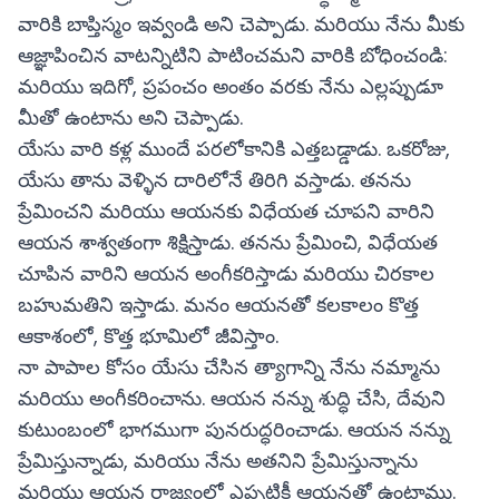
వారికి బాప్తిస్మం ఇవ్వండి అని చెప్పాడు. మరియు నేను మీకు
ఆజ్ఞాపించిన వాటన్నిటిని పాటించమని వారికి బోధించండి:
మరియు ఇదిగో, ప్రపంచం అంతం వరకు నేను ఎల్లప్పుడూ
మీతో ఉంటాను అని చెప్పాడు.
యేసు వారి కళ్ల ముందే పరలోకానికి ఎత్తబడ్డాడు. ఒకరోజు,
యేసు తాను వెళ్ళిన దారిలోనే తిరిగి వస్తాడు. తనను
ప్రేమించని మరియు ఆయనకు విధేయత చూపని వారిని
ఆయన శాశ్వతంగా శిక్షిస్తాడు. తనను ప్రేమించి, విధేయత
చూపిన వారిని ఆయన అంగీకరిస్తాడు మరియు చిరకాల
బహుమతిని ఇస్తాడు. మనం ఆయనతో కలకాలం కొత్త
ఆకాశంలో, కొత్త భూమిలో జీవిస్తాం.
నా పాపాల కోసం యేసు చేసిన త్యాగాన్ని నేను నమ్మాను
మరియు అంగీకరించాను. ఆయన నన్ను శుద్ధి చేసి, దేవుని
కుటుంబంలో భాగముగా పునరుద్ధరించాడు. ఆయన నన్ను
ప్రేమిస్తున్నాడు, మరియు నేను అతనిని ప్రేమిస్తున్నాను
మరియు ఆయన రాజ్యంలో ఎప్పటికీ ఆయనతో ఉంటాము.