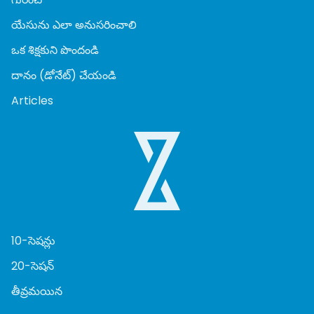
యేసును ఎలా అనుసరించాలి
ఒక శిక్షకుని పొందండి
దానం (డోనేట్) చేయండి
Articles
10-సెషన్లు
20-సెషన్
తీవ్రమయిన