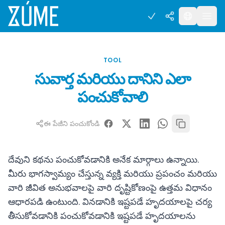
TOOL
సువార్త మరియు దానిని ఎలా
పంచుకోవాలి
ఈ పేజీని పంచుకోండి
దేవుని కథను పంచుకోవడానికి అనేక మార్గాలు ఉన్నాయి.
మీరు భాగస్వామ్యం చేస్తున్న వ్యక్తి మరియు ప్రపంచం మరియు
వారి జీవిత అనుభవాలపై వారి దృష్టికోణంపై ఉత్తమ విధానం
ఆధారపడి ఉంటుంది. వినడానికి ఇష్టపడే హృదయాలపై చర్య
తీసుకోవడానికి పంచుకోవడానికి ఇష్టపడే హృదయాలను