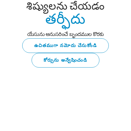
శిష్యులను చేయడం
తర్ఫీదు
యేసును అనుసరించే బృందముల కొరకు
ఉచితముగా నమోదు చేసుకోండి
కోర్సును అన్వేషించండి