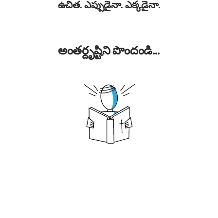
ఉచిత. ఎప్పుడైనా. ఎక్కడైనా.
అంతర్దృష్టిని పొందండి...
శిష్యుడిగా ఉండటం
శిష్యుడు అంటే ఏమిటి?
చర్చి అంటే ఏమిటి?
ఆధ్యాత్మిక వృద్ధికి తాళపు చెవులు