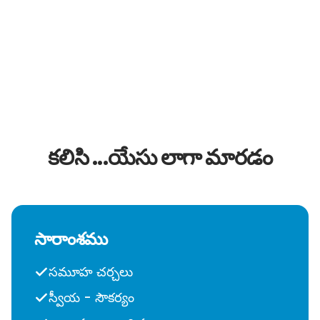
కలిసి ...యేసు లాగా మారడం
సారాంశము
సమూహ చర్చలు
స్వీయ - సౌకర్యం