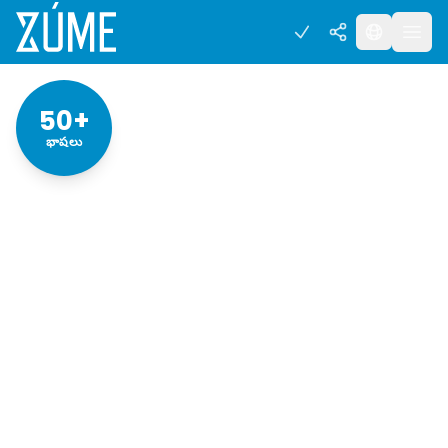
50+
భాషలు