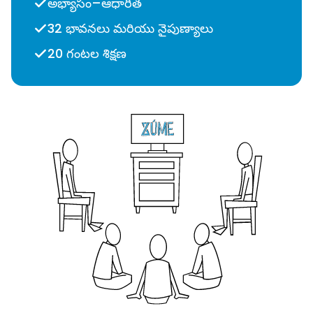
అభ్యాసం–ఆధారిత
32 భావనలు మరియు నైపుణ్యాలు
20 గంటల శిక్షణ