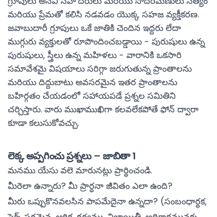
గ్రూపులు అనేవి సహోదరులు మరియు సోదరీమణులు సత్యం
మరియు ప్రేమతో కలిసి నడవడం యొక్క సహజ వ్యక్తీకరణ.
జవాబుదారీ గ్రూపులు ఒకే జాతికి చెందిన ఇద్దరు లేదా
ముగ్గురు వ్యక్తులతో రూపొందించబడ్డాయి - పురుషులు ఉన్న
పురుషులు, స్త్రీలు ఉన్న మహిళలు - వారానికి ఒకసారి
సమావేశమై విషయాలు సరిగ్గా జరుగుతున్న ప్రాంతాలను
మరియు దిద్దుబాటు అవసరమైన ఇతర ప్రాంతాలను
బహిర్గతం చేయడంలో సహాయపడే ప్రశ్నల సమితిని
చర్చిస్తారు. వారు ముఖాముఖిగా కలవలేకపోతే ఫోన్ ద్వారా
కూడా కలుసుకోవచ్చు.
లెక్క అప్పగించు ప్రశ్నలు – జాబితా 1
మనము యేసు వలె మారునట్లు ప్రార్ధించండి.
మీరెలా ఉన్నారు? మీ ప్రార్ధనా జీవితం ఎలా ఉంది?
మీరు ఒప్పుకొనవలసిన పాపమేదైనా ఉన్నదా? (సంబంధార్ధక,
సెక్స్ పరమైన, ఆర్ధిక, గర్వము, నిజాయితీ, అధికారమునకు