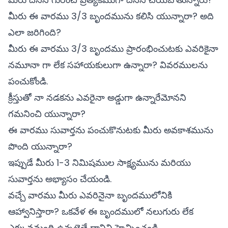
మీరు ఈ వారము 3/3 బృందమును కలిసి యున్నారా? అది
ఎలా జరిగింది?
మీరు ఈ వారము 3/3 బృందము ప్రారంభించుటకు ఎవరికైనా
నమూనా గా లేక సహాయకులుగా ఉన్నారా? వివరములను
పంచుకోండి.
క్రీస్తుతో నా నడకను ఎవరైనా అడ్డుగా ఉన్నారేమోనని
గమనించి యున్నారా?
ఈ వారము సువార్తను పంచుకొనుటకు మీరు అవకాశమును
పొంది యున్నారా?
ఇప్పుడే మీరు 1-3 నిమిషముల సాక్ష్యమును మరియు
సువార్తను అభ్యాసం చేయండి.
వచ్చే వారము మీరు ఎవరినైనా బృందములోనికి
ఆహ్వానిస్తారా? ఒకవేళ ఈ బృందములో నలుగురు లేక
ఎక్కువమంది ఉన్నట్లైతే దానిని హెచ్చించండి.