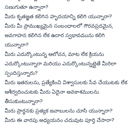
సణుగుతూ ఉన్నారా?
మీరు కృతజ్ఞత కలిగిన హృదయాన్ని కలిగి యున్నారా?
మీరు మీ ప్రాముఖ్యమైన సంబంధాలలో గౌరవప్రదమైన,
అవగాహన కలిగిన లేక ఉదార స్వభావమును కలిగి
యున్నారా?
మీరు ఎదుర్కొంటున్న ఆలోచన, మాట లేక క్రియను
ఎదుర్కొంటున్నారా మరియు ఎదుర్కొంటున్నట్లైతే మీరెలా
స్పందిస్తున్నారు?
మీరు ఇతరులను, ప్రత్యేకించి విశ్వాసులకు సేవ చేయుటకు లేక
ఆశీర్వదించుటకు మీరు ఏదైనా అవకాశములను
తీసుకుంటున్నారా?
మీరు ప్రార్ధనకు ప్రత్యక జవాబులను చూసి యున్నారా?
మీరు ఈ వారపు అధ్యయనం చదువుట పూర్తి చేసారా?