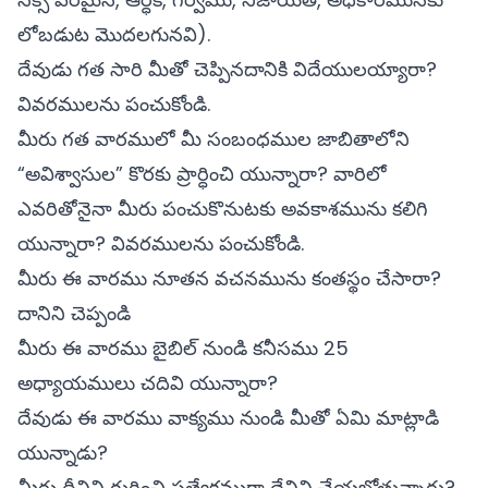
లోబడుట మొదలగునవి).
దేవుడు గత సారి మీతో చెప్పినదానికి విదేయులయ్యారా?
వివరములను పంచుకోండి.
మీరు గత వారములో మీ సంబంధముల జాబితాలోని
“అవిశ్వాసుల” కొరకు ప్రార్ధించి యున్నారా? వారిలో
ఎవరితోనైనా మీరు పంచుకొనుటకు అవకాశమును కలిగి
యున్నారా? వివరములను పంచుకోండి.
మీరు ఈ వారము నూతన వచనమును కంతస్థం చేసారా?
దానిని చెప్పండి
మీరు ఈ వారము బైబిల్ నుండి కనీసము 25
అధ్యాయములు చదివి యున్నారా?
దేవుడు ఈ వారము వాక్యము నుండి మీతో ఏమి మాట్లాడి
యున్నాడు?
మీరు దీనిని గురించి ప్రత్యేకముగా దేనిని చేయబోతున్నారు?