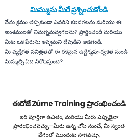
మిమ్మును మీరే ప్రశ్నించుకోండి
నేను క్రమం తప్పకుండా ఎవరిని కలవగలను మరియు ఈ
అంశములతో నిమగ్నమవ్వగలను? ప్రార్థించండి మరియు
మీకు ఒక పేరును ఇవ్వమని దేవుడిని అడగండి.
మీ వ్యక్తిగత పవిత్రతతో ఈ రకమైన ఉద్దేశ్యపూర్వకత నుండి
మిమ్మల్ని ఏది నిరోధిస్తుంది?
ఈరోజే Zúme Training ప్రారంభించండి
ఇది పూర్తిగా ఉచితం, మరియు మీరు ఎప్పుడైనా
ప్రారంభించవచ్చు—మీరు ఉన్న చోట నుంచే, మీ స్వంత
వేగంతో ముందుకు సాగవచ్చు.