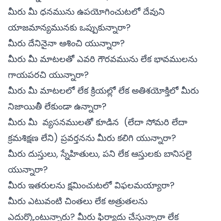
మీరు మీ ధనమును ఉపయోగించుటలో దేవుని
యాజమాన్యమునకు ఒప్పుకున్నారా?
మీరు దేనినైనా ఆశించి యున్నారా?
మీరు మీ మాటలతో ఎవరి గౌరవమును లేక భావములను
గాయపరచి యున్నారా?
మీరు మీ మాటలలో లేక క్రియల్లో లేక అతిశయోక్తిలో మీరు
నిజాయితీ లేకుండా ఉన్నారా?
మీరు మీ వ్యసనములతో కూడిన (లేదా సోమరి లేదా
క్రమశిక్షణ లేని) ప్రవర్తనను మీరు కలిగి యున్నారా?
మీరు దుస్తులు, స్నేహితులు, పని లేక ఆస్తులకు బానిసలై
యున్నారా?
మీరు ఇతరులను క్షమించుటలో విఫలమయ్యారా?
మీరు ఎటువంటి చింతలు లేక అత్రుతలను
ఎదుర్కొంటున్నారు? మీరు ఫిర్యాదు చేస్తున్నారా లేక