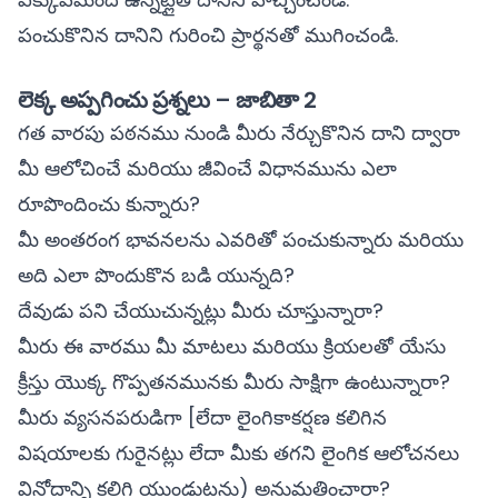
పంచుకొనిన దానిని గురించి ప్రార్థనతో ముగించండి.
లెక్క అప్పగించు ప్రశ్నలు – జాబితా 2
గత వారపు పఠనము నుండి మీరు నేర్చుకొనిన దాని ద్వారా
మీ ఆలోచించే మరియు జీవించే విధానమును ఎలా
రూపొందించు కున్నారు?
మీ అంతరంగ భావనలను ఎవరితో పంచుకున్నారు మరియు
అది ఎలా పొందుకొన బడి యున్నది?
దేవుడు పని చేయుచున్నట్లు మీరు చూస్తున్నారా?
మీరు ఈ వారము మీ మాటలు మరియు క్రియలతో యేసు
క్రీస్తు యొక్క గొప్పతనమునకు మీరు సాక్షిగా ఉంటున్నారా?
మీరు వ్యసనపరుడిగా [లేదా లైంగికాకర్షణ కలిగిన
విషయాలకు గురైనట్లు లేదా మీకు తగని లైంగిక ఆలోచనలు
వినోదాన్ని కలిగి యుండుటను) అనుమతించారా?