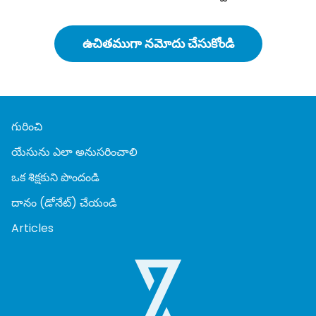
ఉచితముగా నమోదు చేసుకోండి
గురించి
యేసును ఎలా అనుసరించాలి
ఒక శిక్షకుని పొందండి
దానం (డోనేట్) చేయండి
Articles