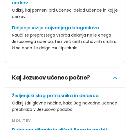
cerkev
Odkrij, kaj pomeni biti učenec, delati učence in kaj je
cerkev.
Deljenje vizije največjega blagoslova
Nauči se preprostega vzorca delanja ne le enega
Jezusovega učenca, temveč celih duhovnih družin,
ki se bodo še dolgo multiplicirale.
Kaj Jezusov učenec počne?
Življenjski slog potrošnika in delavca
Odkrij štiri glavne načine, kako Bog navadne učence
preobraža v Jezusovo podobo.
MOLITEV
Duhovno dihanje je slišati Boga in mu biti