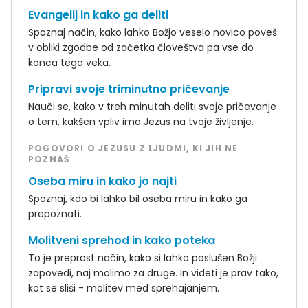
Evangelij in kako ga deliti
Spoznaj način, kako lahko Božjo veselo novico poveš
v obliki zgodbe od začetka človeštva pa vse do
konca tega veka.
Pripravi svoje triminutno pričevanje
Nauči se, kako v treh minutah deliti svoje pričevanje
o tem, kakšen vpliv ima Jezus na tvoje življenje.
POGOVORI O JEZUSU Z LJUDMI, KI JIH NE
POZNAŠ
Oseba miru in kako jo najti
Spoznaj, kdo bi lahko bil oseba miru in kako ga
prepoznati.
Molitveni sprehod in kako poteka
To je preprost način, kako si lahko poslušen Božji
zapovedi, naj molimo za druge. In videti je prav tako,
kot se sliši - molitev med sprehajanjem.