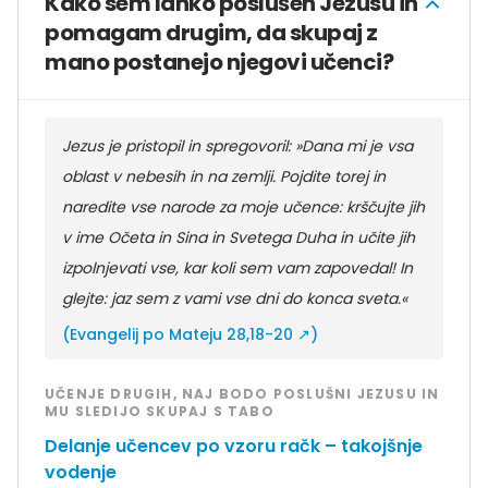
Kako sem lahko poslušen Jezusu in
pomagam drugim, da skupaj z
mano postanejo njegovi učenci?
Jezus je pristopil in spregovoril: »Dana mi je vsa
oblast v nebesih in na zemlji. Pojdite torej in
naredite vse narode za moje učence: krščujte jih
v ime Očeta in Sina in Svetega Duha in učite jih
izpolnjevati vse, kar koli sem vam zapovedal! In
glejte: jaz sem z vami vse dni do konca sveta.«
(
Evangelij po Mateju 28,18-20
↗)
UČENJE DRUGIH, NAJ BODO POSLUŠNI JEZUSU IN
MU SLEDIJO SKUPAJ S TABO
Delanje učencev po vzoru račk – takojšnje
vodenje