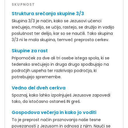
SKUPNOST
Struktura srečanja skupine 3/3
Skupina 3/3 je način, kako se Jezusovi učenci
srečujejo, molijo, se učijo, rastejo, se družijo in vadijo
poslušnost ter delijo, kar so se naučili. Tako skupina
3/3 ni le mala skupina, temveč preprosta cerkev.
Skupine za rast
Pripomoček za dve ali tri osebe istega spola, ki se
tedensko srečujejo in druga drugo spodbujajo na
področjih uspeha ter razkrivajo področja, ki
potrebujejo spremembe.
Vedno del dveh cerkva
Spoznaj, kako lahko izpolnjuješ Jezusove zapovedi
tako, da istočasno ostaneš IN greš.
Gospodova večerja in kako jo voditi
To je preprost način praznovanja naše tesne
povezanosti z Jezusom in odnosa z njim. Nauči se