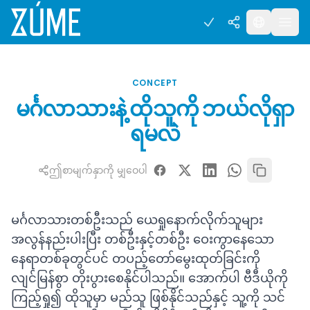
CONCEPT
မင်္ဂလာသားနဲ့ ထိုသူကို ဘယ်လိုရှာ
ရမလဲ
ဤစာမျက်နှာကို မျှဝေပါ
မင်္ဂလာသားတစ်ဦးသည် ယေရှုနောက်လိုက်သူများ
အလွန်နည်းပါးပြီး တစ်ဦးနှင့်တစ်ဦး ဝေးကွာနေသော
နေရာတစ်ခုတွင်ပင် တပည့်တော်မွေးထုတ်ခြင်းကို
လျင်မြန်စွာ တိုးပွားစေနိုင်ပါသည်။ အောက်ပါ ဗီဒီယိုကို
ကြည့်ရှု၍ ထိုသူမှာ မည်သူ ဖြစ်နိုင်သည်နှင့် သူ့ကို သင်