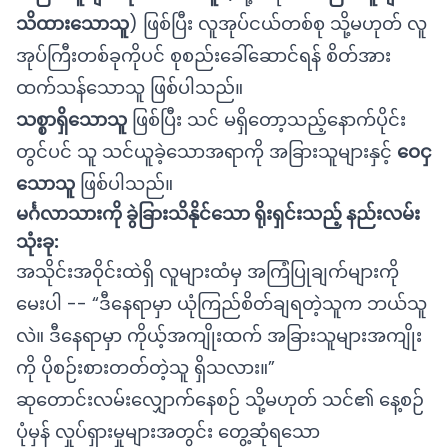
သိထားသောသူ
) ဖြစ်ပြီး လူအုပ်ငယ်တစ်စု သို့မဟုတ် လူ
အုပ်ကြီးတစ်ခုကိုပင် စုစည်းခေါ်ဆောင်ရန် စိတ်အား
ထက်သန်သောသူ ဖြစ်ပါသည်။
သစ္စာရှိသောသူ
ဖြစ်ပြီး သင် မရှိတော့သည့်နောက်ပိုင်း
တွင်ပင် သူ သင်ယူခဲ့သောအရာကို အခြားသူများနှင့်
ဝေငှ
သောသူ
ဖြစ်ပါသည်။
မင်္ဂလာသားကို ခွဲခြားသိနိုင်သော ရိုးရှင်းသည့် နည်းလမ်း
သုံးခု:
အသိုင်းအဝိုင်းထဲရှိ လူများထံမှ အကြံပြုချက်များကို
မေးပါ -- “ဒီနေရာမှာ ယုံကြည်စိတ်ချရတဲ့သူက ဘယ်သူ
လဲ။ ဒီနေရာမှာ ကိုယ့်အကျိုးထက် အခြားသူများအကျိုး
ကို ပိုစဉ်းစားတတ်တဲ့သူ ရှိသလား။”
ဆုတောင်းလမ်းလျှောက်နေစဉ် သို့မဟုတ် သင်၏ နေ့စဉ်
ပုံမှန် လှုပ်ရှားမှုများအတွင်း တွေ့ဆုံရသော