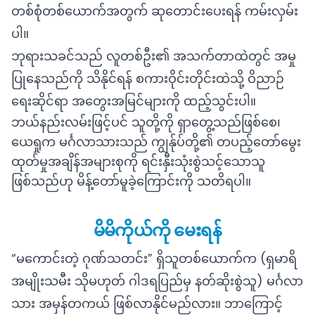
တစ်စုံတစ်ယောက်အတွက် ဆုတောင်းပေးရန် ကမ်းလှမ်း
ပါ။
ဘုရားသခင်သည် လူတစ်ဦး၏ အသက်တာထဲတွင် အမှု
ပြုနေသည်ကို သိနိုင်ရန် စကားဝိုင်းတိုင်းထဲသို့ ဝိညာဉ်
ရေးဆိုင်ရာ အတွေးအမြင်များကို ထည့်သွင်းပါ။
ဘယ်နည်းလမ်းဖြင့်ပင် သူတို့ကို ရှာတွေ့သည်ဖြစ်စေ၊
ယေရှုက မင်္ဂလာသားသည် ကျွန်ုပ်တို့၏ တပည့်တော်မွေး
ထုတ်မှုအချိန်အများစုကို ရင်းနှီးသုံးစွဲသင့်သောသူ
ဖြစ်သည်ဟု မိန့်တော်မူခဲ့ကြောင်းကို သတိရပါ။
မိမိကိုယ်ကို မေးရန်
“မကောင်းတဲ့ ဂုဏ်သတင်း” ရှိသူတစ်ယောက်က (ရှမာရိ
အမျိုးသမီး သိုမဟုတ် ဂါဒရပြည်မှ နတ်ဆိုးစွဲသူ) မင်္ဂလာ
သား အမှန်တကယ် ဖြစ်လာနိုင်မည်လား။ ဘာကြောင့်