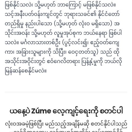
ဖြစ်နိုင်သလဲ၊ သို့မဟုတ် ဘာကြောင့် မဖြစ်နိုင်သလဲ။
သင့်အနီးပတ်ဝန်းကျင်တွင် ဘုရားသခင်၏ နိုင်ငံတော်
တည်ရှိမှု နည်းပါသော (သို့မဟုတ် လုံးဝ မရှိသော) အ
သိုင်းအဝန်း သို့မဟုတ် လူမှုအုပ်စုက ဘယ်နေရာ ဖြစ်ပါ
သလဲ။ မင်္ဂလာသားတစ်ဦး (ပွင့်လင်း၍၊ ဧည့်ဝတ်ကျေ
ကာ၊ အခြားသူများကို သိပြီး၊ ဝေငှတတ်သူ) သည် ထို
အသိုင်းအဝိုင်းတွင် ဧဝံဂေလိတရား ပြန့်နှံ့မှုကို ဘယ်လို
မြန်ဆန်စေနိုင်မလဲ။
ယနေ့ပဲ Zúme လေ့ကျင့်ရေးကို စတင်ပါ
လုံးဝအခမဲ့ဖြစ်ပြီး မည်သည့်အချိန်မဆို စတင်နိုင်ပါသည်