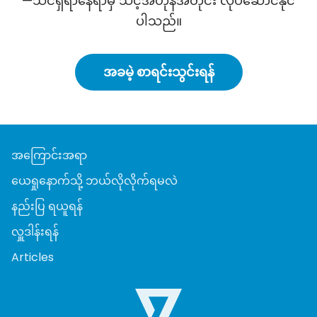
—သင်ရှိရာနေရာမှ သင့်အဟုန်အတိုင်း လုပ်ဆောင်နိုင်
ပါသည်။
အခမဲ့ စာရင်းသွင်းရန်
အကြောင်းအရာ
ယေရှုနောက်သို့ ဘယ်လိုလိုက်ရမလဲ
နည်းပြ ရယူရန်
လှူဒါန်းရန်
Articles