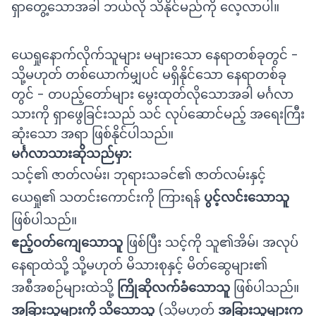
ရှာတွေ့သောအခါ ဘယ်လို သိနိုင်မည်ကို လေ့လာပါ။
ယေရှုနောက်လိုက်သူများ မများသော နေရာတစ်ခုတွင် -
သို့မဟုတ် တစ်ယောက်မျှပင် မရှိနိုင်သော နေရာတစ်ခု
တွင် - တပည့်တော်များ မွေးထုတ်လိုသောအခါ မင်္ဂလာ
သားကို ရှာဖွေခြင်းသည် သင် လုပ်ဆောင်မည့် အရေးကြီး
ဆုံးသော အရာ ဖြစ်နိုင်ပါသည်။
မင်္ဂလာသားဆိုသည်မှာ:
သင့်၏ ဇာတ်လမ်း၊ ဘုရားသခင်၏ ဇာတ်လမ်းနှင့်
ယေရှု၏ သတင်းကောင်းကို ကြားရန်
ပွင့်လင်းသောသူ
ဖြစ်ပါသည်။
ဧည့်ဝတ်ကျေသောသူ
ဖြစ်ပြီး သင့်ကို သူ၏အိမ်၊ အလုပ်
နေရာထဲသို့ သို့မဟုတ် မိသားစုနှင့် မိတ်ဆွေများ၏
အစီအစဉ်များထဲသို့
ကြိုဆိုလက်ခံသောသူ
ဖြစ်ပါသည်။
အခြားသူများကို သိသောသူ
(သို့မဟုတ်
အခြားသူများက