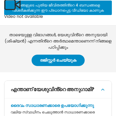
നിങ്ങളുടെ പുതിയ ജീവിതത്തിൻ്റെ 4 ബന്ധങ്ങളെ
വിശദീകരിക്കുന്ന ഈ പ്രധാനപ്പെട്ട വീഡിയോ കാണുക
Video not available
താഴെയുള്ള വിഭാഗങ്ങൾ, യേശുവിൻ്റെ അനുയായി
(ശിഷ്യൻ) എന്നതിൻ്റെ അർത്ഥമെന്താണെന്ന് നിങ്ങളെ
പഠിപ്പിക്കും
രജിസ്റ്റർ ചെയ്യുക
എന്താണ് യേശുവിൻ്റെ അനുഗാമി?
ദൈവം സാധാരണക്കാരെ ഉപയോഗിക്കുന്നു
വലിയ സ്വാധീനം ചെലുത്താൻ സാധാരണക്കാരെ