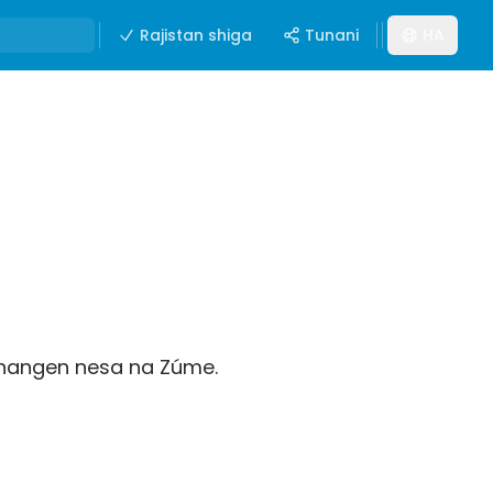
Rajistan shiga
Tunani
HA
 hangen nesa na Zúme.