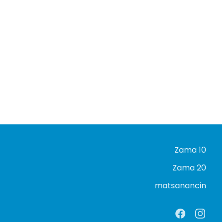
Zama 10
Zama 20
matsanancin