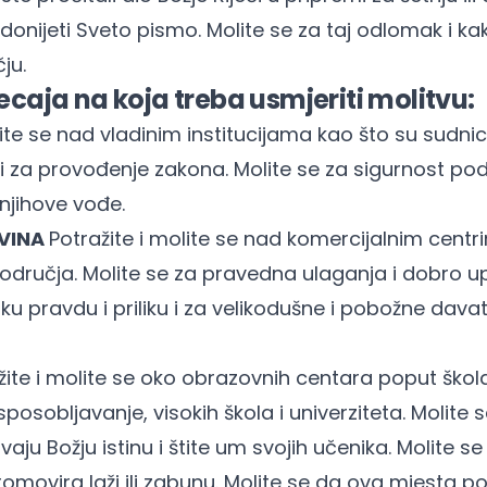
nijeti Sveto pismo. Molite se za taj odlomak i ka
ju.
ecaja na koja treba usmjeriti molitvu:
lite se nad vladinim institucijama kao što su sudni
di za provođenje zakona. Molite se za sigurnost pod
jihove vođe.
VINA
Potražite i molite se nad komercijalnim centri
 područja. Molite se za pravedna ulaganja i dobro u
 pravdu i priliku i za velikodušne i pobožne davatel
žite i molite se oko obrazovnih centara poput škol
posobljavanje, visokih škola i univerziteta. Molite
ju Božju istinu i štite um svojih učenika. Molite se
movira laži ili zabunu. Molite se da ova mjesta 