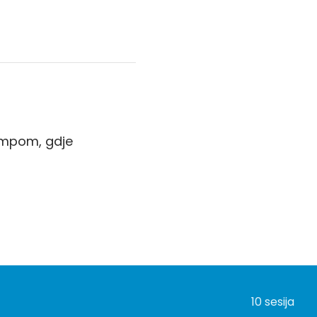
tempom, gdje
10 sesija