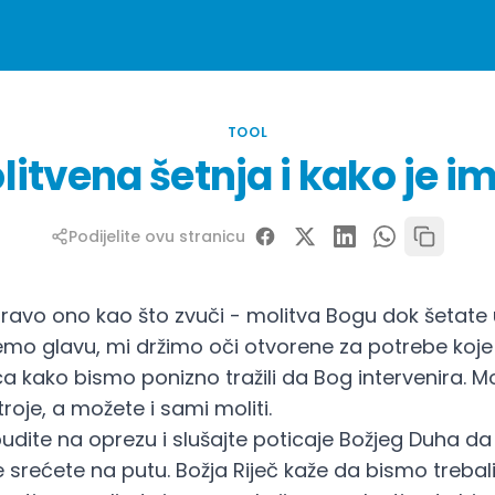
TOOL
litvena šetnja i kako je im
Podijelite ovu stranicu
pravo ono kao što zvuči - molitva Bogu dok šetate
emo glavu, mi držimo oči otvorene za potrebe koje
 kako bismo ponizno tražili da Bog intervenira. M
roje, a možete i sami moliti.
budite na oprezu i slušajte poticaje Božjeg Duha da
 srećete na putu. Božja Riječ kaže da bismo trebali „