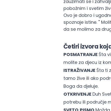
zauzimati se i zahvalj
pobožnim i svetim ži
Ovo je dobro i ugodno
spoznaje istine. " Mo
da se molimo za druge
Četiri izvora ko
POSMATRANJE
Šta v
molite za djecu iz kom
ISTRAŽIVANJE
Šta ti
tamo žive ili ako podr
Boga da djeluje.
OTKRIVENJE
Duh Svet
potrebu ili područje mo
SVETO
PISMO
Možda s