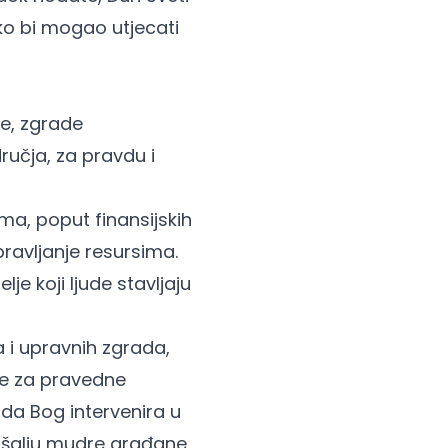
ko bi mogao utjecati
ce, zgrade
ručja, za pravdu i
ma, poput finansijskih
pravljanje resursima.
je koji ljude stavljaju
a i upravnih zgrada,
 se za pravedne
 da Bog intervenira u
pošalju mudre građane