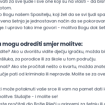
ivati za sve ljude i sve one koji su na vlasti - da bi
votom.
 Bogu našem Spasitelju, koji želi da se svi ljudi sp
litvena šetnja je jednostavan način da se pokorava
. I upravo tako ime govori - molitva Bogu dok šet
ja mogu odrediti smjer molitve:
idite? Ako u dvorištu vidite dječju igračku, možda b
šiluka, za porodice ili za škole u tom području.
 znaš? Ako ste pročitali nešto o kvartu, možda znate
učje pati od kriminala ili nepravde. Molite se za ove 
i može potaknuti vaše srce ili vam na pamet dati 
litve. Slušajte - i molite se!
te pročitali dio Božje Riječi u pripremi za šetnju il