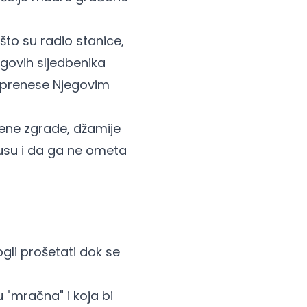
što su radio stanice,
egovih sljedbenika
a prenese Njegovim
vene zgrade, džamije
Isusu i da ga ne ometa
li prošetati dok se
u "mračna" i koja bi