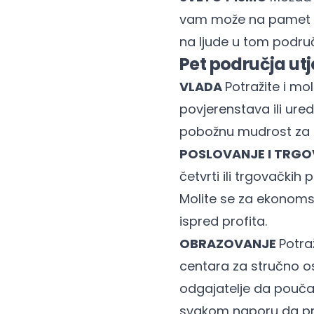
vam može na pamet do
na ljude u tom područ
Pet područja utj
VLADA
Potražite i mo
povjerenstava ili ure
pobožnu mudrost za n
POSLOVANJE I TRGO
četvrti ili trgovačkih
Molite se za ekonomsku
ispred profita.
OBRAZOVANJE
Potra
centara za stručno os
odgajatelje da poučava
svakom naporu da pro