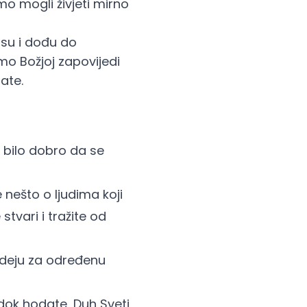
smo mogli živjeti mirno
asu i dođu do
mo Božjoj zapovijedi
ate.
i bilo dobro da se
 nešto o ljudima koji
stvari i tražite od
ideju za određenu
i dok hodate, Duh Sveti