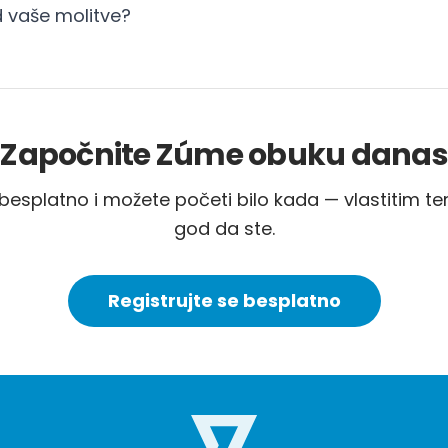
d vaše molitve?
Započnite Zúme obuku danas
besplatno i možete početi bilo kada — vlastitim 
god da ste.
Registrujte se besplatno