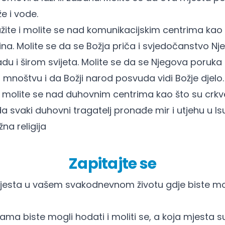
že i vode.
žite i molite se nad komunikacijskim centrima kao 
ina. Molite se da se Božja priča i svjedočanstvo Nj
adu i širom svijeta. Molite se da se Njegova poruk
noštvu i da Božji narod posvuda vidi Božje djelo.
 i molite se nad duhovnim centrima kao što su crk
 da svaki duhovni tragatelj pronađe mir i utjehu u 
žna religija
Zapitajte se
jesta u vašem svakodnevnom životu gdje biste mog
jama biste mogli hodati i moliti se, a koja mjesta s