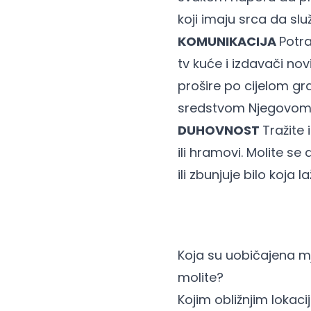
koji imaju srca da slu
KOMUNIKACIJA
Potra
tv kuće i izdavači nov
prošire po cijelom gr
sredstvom Njegovom m
DUHOVNOST
Tražite
ili hramovi. Molite se
ili zbunjuje bilo koja la
Koja su uobičajena m
molite?
Kojim obližnjim lokaci