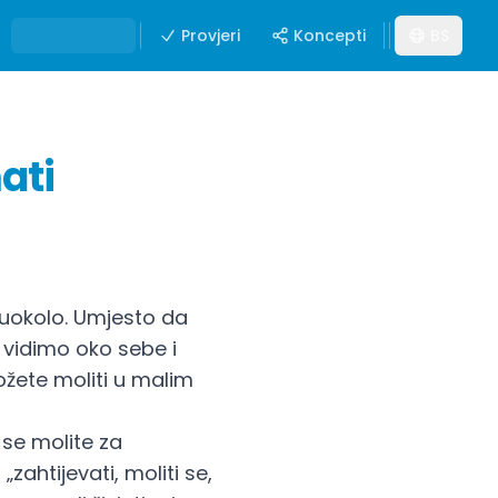
Provjeri
Koncepti
BS
ati
 uokolo. Umjesto da
 vidimo oko sebe i
ožete moliti u malim
 se molite za
zahtijevati, moliti se,