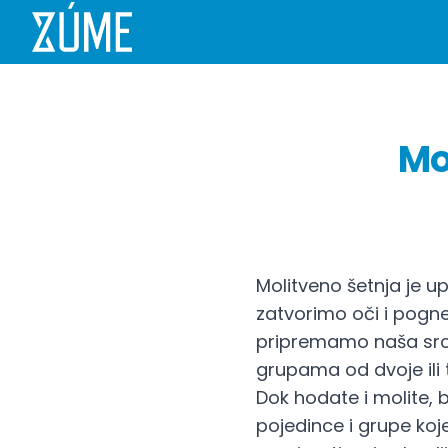
Mo
Molitveno šetnja je u
zatvorimo oči i pogn
pripremamo naša srca
grupama od dvoje ili t
Dok hodate i molite, 
pojedince i grupe koje