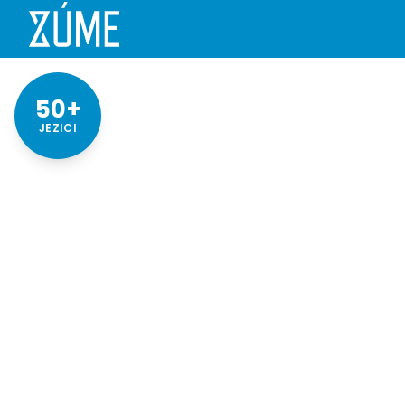
50+
JEZICI