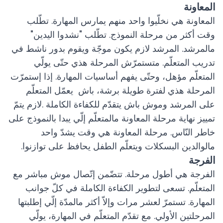
المعاونة
المعاونة هي نخلّيوا واحد منهم يمارس المهارة. تطّلب
وقت أكثر من مرحلة النموذج. تطّلب "نشدوا اليدين"
مالمرشد. المرشد لازم يكون موجّة ويقوم بدور ناشط في
تدريب المتعلّم. متستمرّش المرحلة هذي حتّى يولّي
المتعلّم مؤهل، وحتّى يفهم أساسيات المهارة. إذا إستمرّت
المرحلة هذي لفترة طويلة برشة، باش يعمّل المتعلّم
على المرشد وموش باش يتقدّم للكفاءة الكاملة .لازم يتمّ
تمييز نهاية مرحلة المعاونة مالمتعلّم إلّي يبدا بالنموذج على
خاطر النّاس. مرحلة المعاونة هي وقت يشدّ واحد
مالوالدين البسكلات ويتعلّم الطفل يحافظ على توازنوا.
الفرجة
الفرجة هي أطول مرحلة. تتضّمن إتّصال موش مباشر مع
المتعلّم. تسعى لتطوير الكفاءة الكاملة في كلّ جوانب
المهارة. تستمرّ لعشر مرات وإلاّ أكثر مالمدّة إلّي إطلبتها
المرحلتين الأولي. مع تقدّم المتعلّم في المهارة، يولّي