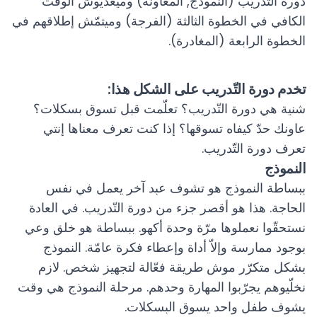
دورة التّدريب (النموذج, المعاونة) وميعدّيوش الوقت
الكافي في الخطوة الثالثة (الفرجة) وميتمّش إطلاقهم في
الخطوة الرابعة (المغادرة).
تخدم دورة التّدريب على الشكل هذا:
شنية هي دورة التّدريب؟ تعلّمت قبل تسوق بسكلات؟
عاونك حدّ كيفاه تسوقها؟ إذا كنت تعرف معناها إنتي
تعرف دورة التّدريب.
النموذج
ببساطة النموذج هو تشوف عبد آخر يعمل في نفس
الحاجة. هذا هو أقصر جزء من دورة التّدريب. في العادة
نستحقّوا نعملوها مرّة وحدة أكهو. ببساطة هو خلق وعي
بوجود ممارسة وإلاّ أداة وإعطاء فكرة عامّة. النموذج
بشكل متكرّر موش طريقة فعّالة لتجهيز شخص. لازم
نخلّيوهم يجرّبوا المهارة وحدهم. مرحلة النموذج هي وقت
يشوف طفل واحد يسوق البسكلات.