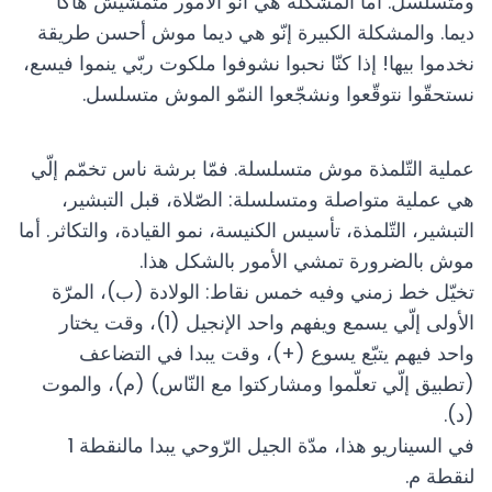
ومتسلسل. أما المشكلة هي أنّو الأمور متمشيش هاكا
ديما. والمشكلة الكبيرة إنّو هي ديما موش أحسن طريقة
نخدموا بيها! إذا كنّا نحبوا نشوفوا ملكوت ربّي ينموا فيسع،
نستحقّوا نتوقّعوا ونشجّعوا النمّو الموش متسلسل.
عملية التّلمذة موش متسلسلة. فمّا برشة ناس تخمّم إلّي
هي عملية متواصلة ومتسلسلة: الصّلاة، قبل التبشير،
التبشير، التّلمذة، تأسيس الكنيسة، نمو القيادة، والتكاثر. أما
موش بالضرورة تمشي الأمور بالشكل هذا.
تخيّل خط زمني وفيه خمس نقاط: الولادة (ب)، المرّة
الأولى إلّي يسمع ويفهم واحد الإنجيل (1)، وقت يختار
واحد فيهم يتبّع يسوع (+)، وقت يبدا في التضاعف
(تطبيق إلّي تعلّموا ومشاركتوا مع النّاس) (م)، والموت
(د).
في السيناريو هذا، مدّة الجيل الرّوحي يبدا مالنقطة 1
لنقطة م.