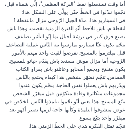
أما وقت نستعملوا نمط "البركة العظمى"، إلّي شفناه قبل،
نجّموا نبدّلوا في الخطّ حتّى يولّي على الشكل هذا:
في السيناريو هذا، مدّة الجيل الرّوحي مزال مالنقطة 1
لنقطة م. باش تلاحظ أنّو الفترة الزمنية نقصت. وهذا باش
يصنع فرق كبير في برشة أجيال بما إنّو التأثير تضاعف.
ينجّم يكون عنّا سيناريو يمارسوا بيه النّاس عملية التضاعف
قبل ميلتزموا بالمسيح. نفرضوا لقيت واحد مهتم بالأمور
الرّوحية أما مزال موش مستعد باش يقدّم حياتو للمسيح.
يكون منفتح ويجمع أصحابو وعائلتو باش يقراو الكتاب
المقدس. تنجّم تضهّر لشخص هذا كيفاه يجتمع بالنّاس
ويدّربهم باش يعملوا نفس الحاجة. ينجّم يكون عندوا
مجموعات متكاثرة وقادة متكوّنين قبل ميقرّر الشخص
يتبّع المسيح. هذا يعني أنّو نجّموا نتلمذوا النّاس للخلاص في
عوض منشوفوا التلمذة وكأنها حاجة لزمها تصير أكهو بعد
ميقرّر واحد يتبّع يسوع.
تنجّم تمثل الفكرة هذي على الخطّ الزمني هذا: