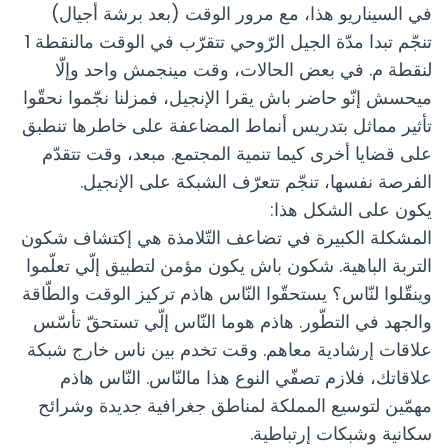
في السيناريو هذا، مع مرور الوقت (بعد برشة أجيال)
تنجّم تبدا مدّة الجيل الرّوحي تتقرّب في الوقت مالنقطة 1
لنقطة م. في بعض الحالات، وقت مينجمش واحد وإلّا
ميحسش إنّو حاضر باش يقرا الإنجيل، فمزلنا نجّموا نحقّوا
تأثير مماثل بتدريس أنماط المضاعفة على خاطرها تنطبق
على قضايا أخرى كيما تنمية المجتمع. مبعد، وقت تتقدّم
الفرصة نفسها، تنجّم تتعرّف الشبكة على الإنجيل.
يكون على الشكل هذا:
المشكلة الكبيرة في تضاعف التّلامذة هي إكتشاف شكون
التربة الباهية. شكون باش يكون مؤمن لتطبيق إلّي تعلّموا
وينقّلوا لنّاس؟ يستحقّوا النّاس هاذم تركيز الوقت والطّاقة
والجهد في التطّور. هاذم هوما النّاس إلّي تستحقّ تأسّس
علاقات إرشادية معاهم. وقت تخدم بين ناس خارج شبكة
علاقاتك، فلازم تصفّي النوع هذا مالنّاس. النّاس هاذم
مهمّين لتوسيع المملكة لمناطق جغرافية جديدة وشرائح
سكانية وشبكات إرتباطية.