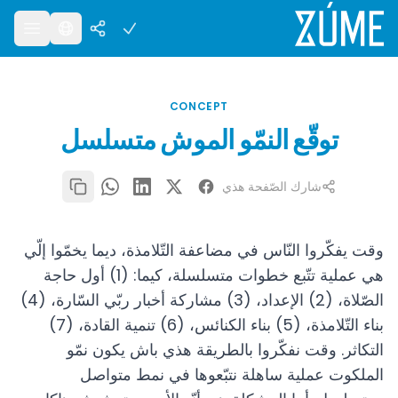
CONCEPT
توقّع النمّو الموش متسلسل
شارك الصّفحة هذي
وقت يفكّروا النّاس في مضاعفة التّلامذة، ديما يخمّوا إلّي
هي عملية تتّبع خطوات متسلسلة، كيما: (1) أول حاجة
الصّلاة، (2) الإعداد، (3) مشاركة أخبار ربّي السّارة، (4)
بناء التّلامذة، (5) بناء الكنائس، (6) تنمية القادة، (7)
التكاثر. وقت نفكّروا بالطريقة هذي باش يكون نمّو
الملكوت عملية ساهلة نتبّعوها في نمط متواصل