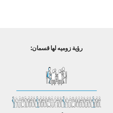
رؤية زوميه لها قسمان: