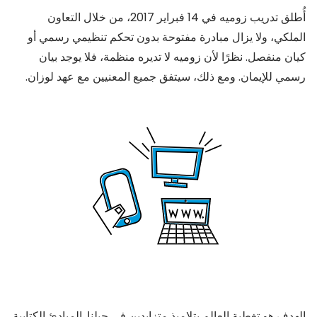
أُطلق تدريب زوميه في 14 فبراير 2017، من خلال التعاون
الملكي، ولا يزال مبادرة مفتوحة بدون تحكم تنظيمي رسمي أو
كيان منفصل. نظرًا لأن زوميه لا تديره منظمة، فلا يوجد بيان
رسمي للإيمان. ومع ذلك، سيتفق جميع المعنيين مع عهد لوزان.
الهدف هو تغطية العالم بتلاميذ متزايدين في جيلنا. المبادئ الكتابية