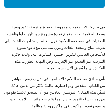
في عام 2015، اجتمعت مجموعة صغيرة ملتزمة بتنفيذ وصية
يسوع العظيمة لعقد اجتماع قيادة مشروع جوناثان. صلوا وناقشوا
التحديات في مضاعفة التلاميذ حول العالم. وبعد إدراك الحاجة إلى
تدريب متاح ومتعدد اللغات ومرن يتماشى مع دعوة يسوع
للأشخاص العاديين ليكونوا "خميرة" لملكوت الله، وُلدت فكرة
التدريب عبر الفيديو عبر الإنترنت. وفي النهاية، تطورت هذه
الفكرة إلى ما يُعرف الآن باسم زوميه.
تأتي مبادئ صناعة التلاميذ الأساسية في تدريب زوميه مباشرة
من الكتاب المقدس وتم اختبارها عالميًا لأكثر من ثلاثين عامًا.
تمكّن هذه المبادئ المؤمنين العاديين من أن يصبحوا تلاميذ يقومون
بدورهم بإنشاء تلاميذ آخرين، مما ينتج عنه ملايين التلاميذ الذين
يحققون تقدم الملكوت في أماكن روحية مظلمة.