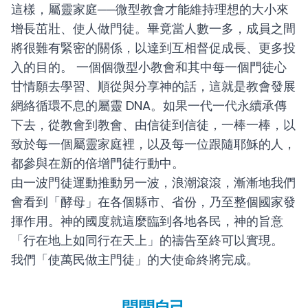
這樣，屬靈家庭──微型教會才能維持理想的大小來
增長茁壯、使人做門徒。畢竟當人數一多，成員之間
將很難有緊密的關係，以達到互相督促成長、更多投
入的目的。
一個個微型小教會和其中每一個門徒心
甘情願去學習、順從與分享神的話，這就是教會發展
網絡循環不息的屬靈 DNA。如果一代一代永續承傳
下去，從教會到教會、由信徒到信徒，一棒一棒，以
致於每一個屬靈家庭裡，以及每一位跟隨耶穌的人，
都參與在新的倍增門徒行動中。
由一波門徒運動推動另一波，浪潮滾滾，漸漸地我們
會看到「酵母」在各個縣市、省份，乃至整個國家發
揮作用。神的國度就這麼臨到各地各民，神的旨意
「行在地上如同行在天上」的禱告至終可以實現。
我們「使萬民做主門徒」的大使命終將完成。
問問自己