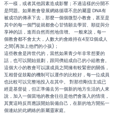
不一樣，或者其他因素造成影響；不過這樣的分開不
是問題。如果教會發展網絡循環不息的屬靈 DNA有
被成功的傳承下去，那麼一個個微型小教會，甚至是
其中的每一個門徒就都會心甘情願去學習、順從與分
享神的話，進而自然而然地倍增。
一般來說，每一
個教會都不會太大，人數大約會維持在4至12個成人
之間(再加上他們的小孩)；
這些教會是跨世代的，當然如果青少年非常想要的
話，也可以開始規劃，跟同儕組成自己的小組教會。
這個大小的教會可以讓成員之間擁有較緊密的關係，
互相督促鼓勵的機制可以運作的比較好
，
每一位成員
也比較可以完整地投入在其中。
對那些剛信主或已
經是基督徒，但正準備去另一個新的地方生活的人來
說，加入一個當地的教會往往是他們會落入的情境，
其實這時反而應該開始裝備自己，在新的地方開拓一
個
連結於此網絡的新屬靈家庭
。