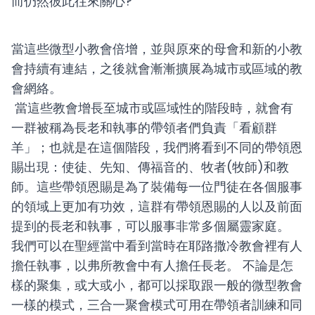
而仍然彼此往來關心?
當這些微型小教會倍增，並與原來的母會和新的小教
會持續有連結，之後就會漸漸擴展為城市或區域的教
會網絡。
當這些教會增長至城市或區域性的階段時，就會有
一群被稱為長老和執事的帶領者們負責「看顧群
羊」；也就是在這個階段，我們將看到不同的帶領恩
賜出現：使徒、先知、傳福音的、牧者(牧師)和教
師。這些帶領恩賜是為了裝備每一位門徒在各個服事
的領域上更加有功效，這群有帶領恩賜的人以及前面
提到的長老和執事，可以服事非常多個屬靈家庭。
我們可以在聖經當中看到當時在耶路撒冷教會裡有人
擔任執事，以弗所教會中有人擔任長老。
不論是怎
樣的聚集，或大或小，都可以採取跟一般的微型教會
一樣的模式，三合一聚會模
式可用在帶領者訓練和同