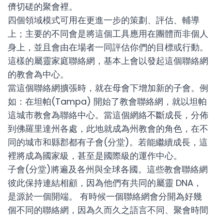
儕切磋的聚會裡。
四個領域模式可用在更進一步的策劃、評估、輔導
上；主要的不同會是將這個工具應用在團體而非個人
身上，並且會由在場者一同評估你們的目標或行動。
這樣的屬靈家庭聯絡網，基本上會以發起這個聯絡網
的教會為中心。
當這個聯絡網擴張時，就在母會下增加新的子會。例
如：在坦帕(Tampa) 開始了教會聯絡網，就以坦帕
這城市教會為聯絡中心。當這個網絡不斷成長，分佈
到
佛羅里達
州各處，
此地就成為州教會的角色，在不
同的城市和縣郡都有子會(分堂)
。
若能繼續成長，這
裡將成為國家級，甚至是國際級的運作中心。
子會(分堂)將遍及各州與全球各國。
這些教會聯絡網
彼此保持連結相顧，因為他們有共同的屬靈 DNA，
是源於一個開端。
有時候一個聯絡網會分開為好幾
個不同的聯絡網，因為久而久之語言不同、聚會時間