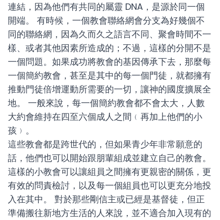
連結，因為他們有共同的屬靈 DNA，是源於同一個
開端。
有時候，一個教會聯絡網會分支為好幾個不
同的聯絡網，因為久而久之語言不同、聚會時間不一
樣、或者其他因素所造成的；不過，這樣的分開不是
一個問題。如果成功將教會的基因傳承下去，那麼每
一個簡約教會，甚至是其中的每一個門徒，就都擁有
推動門徒倍增運動所需要的一切，讓神的國度擴展全
地。
一般來說，每一個簡約教會都不會太大，人數
大約會維持在四至六個成人之間﹙再加上他們的小
孩﹚。
這些教會都是跨世代的，但如果青少年非常願意的
話，他們也可以開始跟朋輩組成並建立自己的教會。
這樣的小教會可以讓組員之間擁有更親密的關係，更
有效的問責檢討
，以及
每一個組員也可以更充分地投
入在其中。
對於那些剛信主或已經是基督徒，但正
準備搬往新地方生活的人來說，並不適合加入現有的