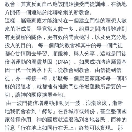
教會；其實反而自己應該開始接受門徒訓練，在新地
方開拓一個連結於此聯絡網的新教會。
這樣，屬靈家庭才能維持在一個建立門徒的理想人數
來茁壯成長。畢竟當人數一多，組員之間將很難達到
有更親密的關係，更有效的問責檢討
，以及
更充分地
投入的目的。
每一個簡約教會和其中的每一個門徒
都心甘情願去學習、順服神、與人分享，這就是門徒
倍增運動的屬靈基因（DNA）。如果成功將這屬靈基
因一代一代傳承下去，從教會到教會、由信徒到信
徒，亦一棒接一棒，那麼每一個屬靈家庭和每一個耶
穌的跟隨者，就都擁有推動門徒倍增運動所需要的一
切，讓神的國度擴展全地。
由一波門徒倍增運動推動另一波，浪潮滾滾，漸漸
地我們會看到「酵母」在各城市或州份，甚至整個國
家發揮作用。神的國度就這麼臨到各地各民，而神的
旨意「行在地上如同行在天上」終於可以實現。
那