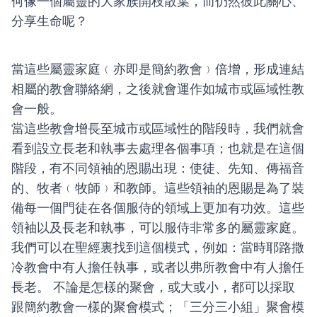
何像一個屬靈的大家族開枝散葉，而仍然彼此關心、
分享生命呢？
當這些
屬靈家庭﹙亦即是
簡約教會
﹚
倍增，形成連結
相屬的教會聯絡網，之後就會運作如
城市或區域性
教
會一般。
當這些教會增長至城市或區域性的階段時，我們就會
看到設立長老和執事去處理各個事項；也就是在這個
階段，有不同
領袖
的恩賜出現：使徒、先知、傳福音
的、牧者﹙牧師﹚和教師
。這些領袖的恩賜是為了裝
備每一個門徒在各個服侍的領域上更加有功效。這些
領袖以及長老和執事，可以服侍非常多的屬靈家庭。
我們可以在聖經裏找到這個模式，例如：當時耶路撒
冷教會中有人擔任執事，或者以弗所教會中有人擔任
長老。
不論是怎樣的聚會，或大或小，都可以採取
跟簡約教會一樣的聚會模式；「三分三小組」聚會模