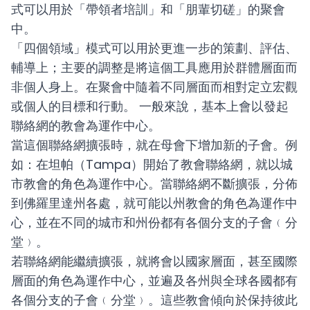
式可以用於「帶領者培訓」和「朋輩切磋」的聚會
中。
「四個領域」模式可以用於更進一步的策劃、評估、
輔導上；主要的調整是將這個工具應用於群體層面而
非個人身上。在聚會中隨着不同層面而相對定立宏觀
或個人的目標和行動。
一般來說，基本上會以發起
聯絡網的教會為運作中心。
當這個聯絡網擴張時，就在母會下增加新的子會。例
如：在坦帕（Tampa）開始了教會聯絡網，就以城
市教會的角色為運作中心。當聯絡網不斷擴張，分佈
到佛羅里達州各處，就可能以州教會的角色為運作中
心，並在不同的城市和州份都有各個分支的子會﹙分
堂﹚。
若聯絡網能繼續擴張，就將會以國家層面，甚至國際
層面的角色為運作中心，並遍及各州與全球各國都有
各個分支的子會﹙分堂﹚。這些教會傾向於保持彼此