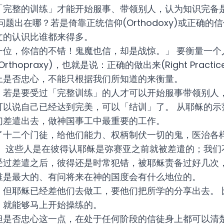
「完整的训练」才能开始服事、带领别人，认为知识完备
出在哪？若是倚靠正统信仰(Orthodoxy)或正确的信仰(Ri
文的认识比谁都来得多。
一位，你信的不错！鬼魔也信，却是战惊。」 要衡量一个
hopraxy)，也就是说：正确的做出来(Right Practi
上是否忠心，不能只根据我们所知道的来衡量。
：若是要受过「完整训练」的人才可以开始服事带领别人
可以说自己已经达到完美，可以「结训」了。 从耶稣的示
们差遣出去，做神国事工中最重要的工作。
了十二个门徒，给他们能力、权柄制伏一切的鬼，医治各
」 这些人是在彼得认耶稣是弥赛亚之前就被差遣的；我们
受过差遣之后，彼得还是时常犯错，被耶稣责备过好几次
谁是最大的、有问将来在神的国度会有什么地位的。
，但耶稣已经差他们去做工，要他们把所学的分享出去。 
，就能够马上开始操练的。
但是否忠心这一点，在处于任何阶段的信徒身上都可以清