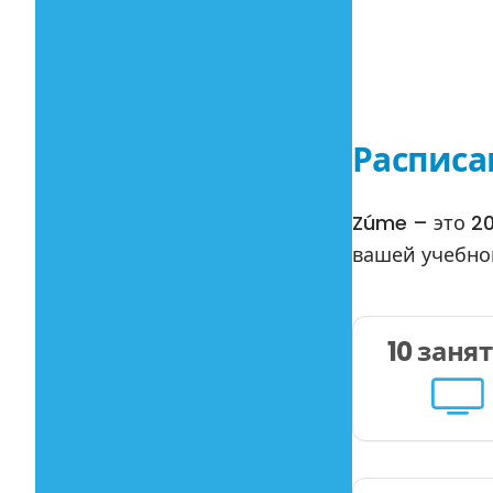
Расписа
Zúme – это 20
вашей учебно
10 заня