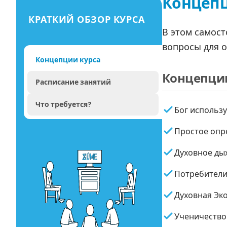
Концепц
КРАТКИЙ ОБЗОР КУРСА
В этом самост
вопросы для 
Концепции курса
Концепци
Расписание занятий
Что требуется?
Бог использ
Простое опре
Духовное ды
Потребители
Духовная Эк
Ученичество 