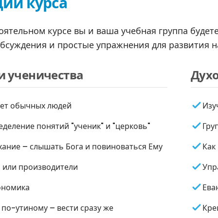
ии курса
оятельном курсе вы и ваша учебная группа будет
обсуждения и простые упражнения для развития н
и ученичества
Дух
ует обычных людей
Изу
деление понятий "ученик" и "церковь"
Гру
хание – слышать Бога и повиноваться Ему
Как
 или производители
Упр
ономика
Ева
по-утиному – вести сразу же
Кре