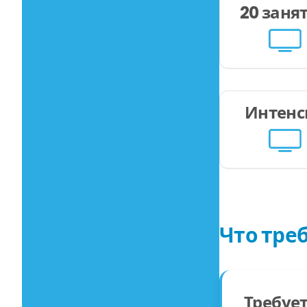
20 заня
Интенс
Что тре
Требует