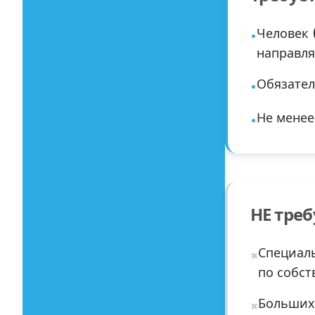
Человек 
•
направля
Обязател
•
Не менее 
•
НЕ треб
Специаль
×
по собст
Больших 
×