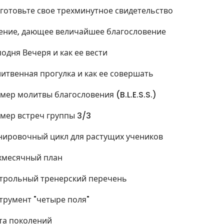
готовьте свое трехминутное свидетельство
ение, дающее величайшее благословение
подня Вечеря и как ее вести
итвенная прогулка и как ее совершать
мер молитвы благословения (B.L.E.S.S.)
мер встреч группы 3/3
нировочный цикл для растущих учеников
хмесячный план
трольный тренерский перечень
трумент "четыре поля"
та поколений