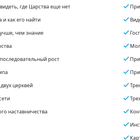
 видеть, где Царства еще нет
При
 и как его найти
Вид
лучше, чем знание
Гос
рства
Мол
последовательный рост
При
мпа
При
 двух церквей
Тре
сети
Тре
ого наставничества
Кон
Инс
Кар