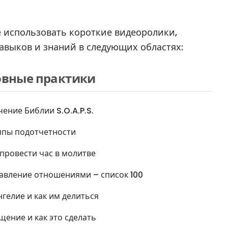
е использовать короткие видеоролики,
авыков и знаний в следующих областях:
овные практики
чение Библии S.O.A.P.S.
ппы подотчетности
 провести час в молитве
авление отношениями – список 100
нгелие и как им делиться
щение и как это сделать