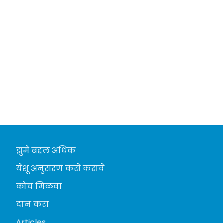
झुमे बद्दल अधिक
येशू अनुसरण कसे करावे
कोच मिळवा
दान करा
Articles