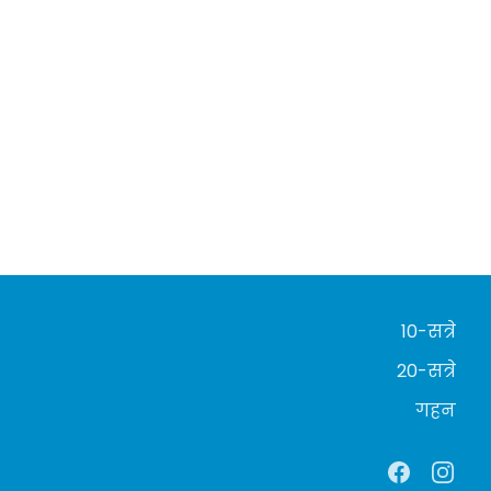
10-सत्रे
20-सत्रे
गहन