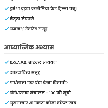
हमेशा दुइटा कलीसिया केर हिस्सा बनू।
नेतृत्व नेटवर्क
समकक्ष मेंटरिंग समूह
आध्यात्मिक अभ्यास
S.O.A.P.S. बाइबल अध्ययन
उत्तरदायित्व समूह
प्रार्थनामा एक घंटा केना बिताबी?
संबंधात्मक संचालन – 100 की सूची
सुसमाचार आ एकरा कोना बाँटल जाय