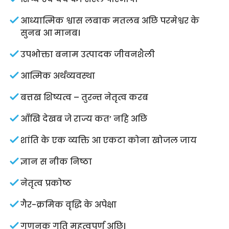
आध्यात्मिक श्वास लबाक मतलब अछि परमेश्वर के
सुनब आ मानब।
उपभोक्ता बनाम उत्पादक जीवनशैली
आत्मिक अर्थव्यवस्था
बत्तख शिष्यत्व – तुरन्त नेतृत्व करब
आँखि देखब जे राज्य कत’ नहि अछि
शांति के एक व्यक्ति आ एकटा कोना खोजल जाय
ज्ञान स नीक निष्ठा
नेतृत्व प्रकोष्ठ
गैर-क्रमिक वृद्धि के अपेक्षा
गुणनक गति महत्वपूर्ण अछि।