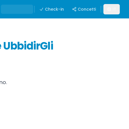
Check-in
Concetti
IT
e UbbidirGli
rno.