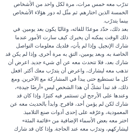
تدرّب معه خمس مرات، مرة لكل واحد من الأشخاص
الخمسة الذين اختارهم. ثم مثّل له دور هؤلاء الأشخاص
بينما يتدرّب.
بعد ذلك، حدّد موعدًا للقائه، وغالبًا يكون بعد يومين. في
ذلك الوقت يمكنه أن يخبرك كيف سارت الأمور عندما
شارك الإنجيل. وإذا لم يأتِ، فلديك معلومات التواصل
الخاصة به. وبعد يومين، التقِ به مرة أخرى. وإذا لم يكن قد
شارك بعد، فلا تتحدث معه عن أي شيء جديد. اعرض أن
تذهب معه ليشارك، واعرض أن يتدرّب معك أكثر. افعل
كل ما تستطيع حتى يبدأ في المشاركة مع الآخرين. ومع
ذلك، قد تبدأ تشكّ أن هذا الشخص ليس «أرضًا جيدة»،
وعندها على الأرجح لن تستثمر فيه كثيرًا. وإذا كان قد
شارك لكن لم يؤمن أحد، فافرح. وابدأ بالحديث معه عن
المعمودية، وعرّفه على إحدى أدوات صنع التلاميذ.
اختر معه بعض الأسماء الإضافية من «قائمة المئة»
ليشاركهم، وتدرّب معه عند الحاجة. وإذا كان قد شارك