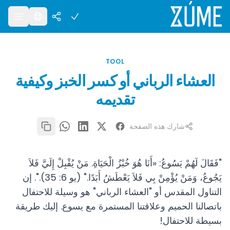
TOOL
العشاء الرباني أو كسر الخبز وكيفية
تقديمه
شارك هذه الصفحة
"فَقَالَ لَهُمْ يَسُوعُ: «أَنَا هُوَ خُبْزُ الْحَيَاةِ. مَنْ يُقْبِلْ إِلَيَّ فَلاَ
يَجُوعُ، وَمَنْ يُؤْمِنْ بِي فَلاَ يَعْطَشُ أَبَدًا." (يو 6: 35).". إن
التناول المقدس أو "العشاء الرباني" هو وسيلة للاحتفال
باتصالنا الحميم وعلاقتنا المستمرة مع يسوع. إليك طريقة
بسيطة للاحتفال!