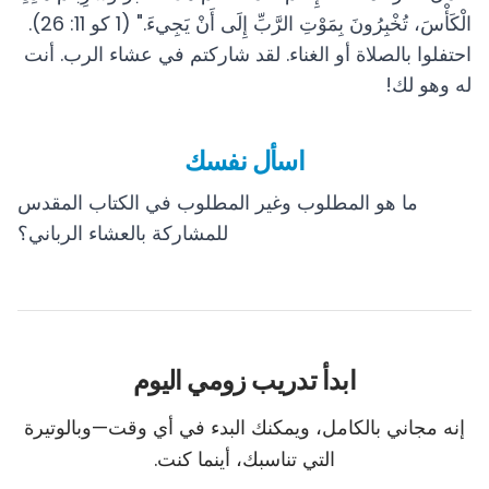
الْكَأْسَ، تُخْبِرُونَ بِمَوْتِ الرَّبِّ إِلَى أَنْ يَجِيءَ." (1 كو 11: 26).
احتفلوا بالصلاة أو الغناء. لقد شاركتم في عشاء الرب. أنت
له وهو لك!
اسأل نفسك
ما هو المطلوب وغير المطلوب في الكتاب المقدس
للمشاركة بالعشاء الرباني؟
ابدأ تدريب زومي اليوم
إنه مجاني بالكامل، ويمكنك البدء في أي وقت—وبالوتيرة
التي تناسبك، أينما كنت.