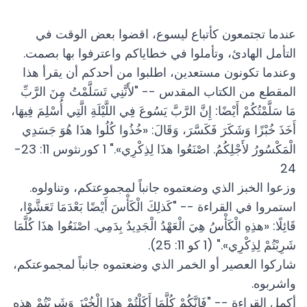
عندما تجتمعون كأتباع ليسوع، اقضوا بعض الوقت في
التأمل الهادئ، وتأملوا في خطاياكم واعترفوا بها بصمت.
وعندما تكونون مستعدين، اطلبوا من أحدكم أن يقرأ هذا
المقطع من الكتاب المقدس -- "لأَنَّنِي تَسَلَّمْتُ مِنَ الرَّبِّ
مَا سَلَّمْتُكُمْ أَيْضًا: إِنَّ الرَّبَّ يَسُوعَ فِي اللَّيْلَةِ الَّتِي أُسْلِمَ فِيهَا،
أَخَذَ خُبْزًا وَشَكَرَ فَكَسَّرَ، وَقَالَ: «خُذُوا كُلُوا هذَا هُوَ جَسَدِي
الْمَكْسُورُ لأَجْلِكُمُ. اصْنَعُوا هذَا لِذِكْرِي»." 1 كورنثوس 11: 23-
24
وزعوا الخبز الذي وضعتموه جانباً لمجموعتكم، وتناولوه.
استمروا في القراءة -- "كَذلِكَ الْكَأْسَ أَيْضًا بَعْدَمَا تَعَشَّوْا،
قَائِلًا: «هذِهِ الْكَأْسُ هِيَ الْعَهْدُ الْجَدِيدُ بِدَمِي. اصْنَعُوا هذَا كُلَّمَا
شَرِبْتُمْ لِذِكْرِي»." (1 كو 11: 25).
شاركوا العصير أو الخمر الذي وضعتموه جانباً لمجموعتكم،
واشربوه.
أكمل القراءة -- "فَإِنَّكُمْ كُلَّمَا أَكَلْتُمْ هذَا الْخُبْزَ وَشَرِبْتُمْ هذِهِ