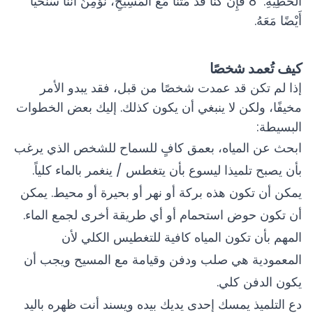
الْخَطِيَّةِ. 8 فَإِنْ كُنَّا قَدْ مُتْنَا مَعَ الْمَسِيحِ، نُؤْمِنُ أَنَّنَا سَنَحْيَا
أَيْضًا مَعَهُ.
كيف تُعمد شخصًا
إذا لم تكن قد عمدت شخصًا من قبل، فقد يبدو الأمر
مخيفًا، ولكن لا ينبغي أن يكون كذلك. إليك بعض الخطوات
البسيطة:
ابحث عن المياه، بعمق كافٍ للسماح للشخص الذي يرغب
بأن يصبح تلميذا ليسوع بأن يتغطس / ينغمر بالماء كلياً.
يمكن أن تكون هذه بركة أو نهر أو بحيرة أو محيط. يمكن
أن تكون حوض استحمام أو أي طريقة أخرى لجمع الماء.
المهم بأن تكون المياه كافية للتغطيس الكلي لأن
المعمودية هي صلب ودفن وقيامة مع المسيح ويجب أن
يكون الدفن كلي.
دع التلميذ يمسك إحدى يديك بيده ويسند أنت ظهره باليد