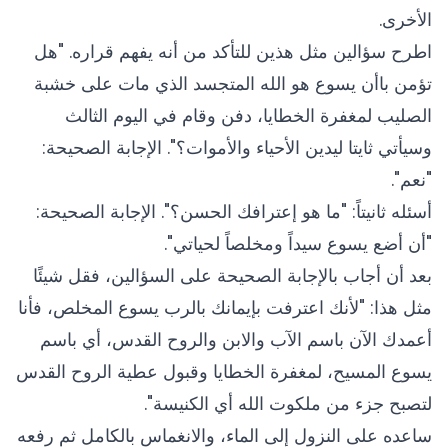
الأخرى.
اطرح سؤالين مثل هذين للتأكد من أنه يفهم قراره. "هل
تؤمن باأن يسوع هو الله المتجسد الذي مات على خشبة
الصليب لمغفرة الخطايا، دفن وقام في اليوم الثالث
وسيأتي ثايتا ليدين الأحياء والأموات؟". الإجابة الصحيحة:
"نعم".
أسئله ثانيتاً: "ما هو إعترافك الحسن؟". الإجابة الصحيحة:
"أن أضع يسوع سيداً ومخلصاً لحياتي".
بعد أن أجاب بالإجابة الصحيحة على السؤالين، فقل شيئًا
مثل هذا: "لأنك اعترفت بإيمانك بالرب يسوع المخلص، فأنا
أعمدك الآن باسم الآب والابن والروح القدس، أي باسم
يسوع المسيح، لمغفرة الخطايا وقبول عطية الروح القدس
لتصبح جزء من ملكوت الله أي الكنيسة".
ساعده على النزول إلى الماء، والانغماس بالكامل ثم رفعه