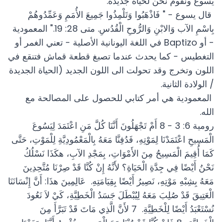
يسوع ونقوم نحن لحياة جديدة.
قال يسوع - " فَاذْهَبُوا وَتَلْمِذُوا جَمِيعَ الأُمَمِ وَعَمِّدُوهُمْ
بِاسْمِ الآب وَالابْنِ وَالرُّوحِ الْقُدُسِ. متى 28: 19." المعمودية
- أو Baptizo في اللغة اليونانية الأصلية - تعني الغمر أو
التغطيس - كما يحدث عندما تصبغ قطعة قماش فتنقع في
اللون وتخرج وقد تحولت الى اللون الجديد (الحياة الجديدة
/ الولادة الثانية.
المعمودية هي أمر كتابي للحصول على المصالحة مع
الله.
رومية 6: 3 - 8 أَمْ تَجْهَلُونَ أَنَّنَا كُلَّ مَنِ اعْتَمَدَ لِيَسُوعَ
الْمَسِيحِ اعْتَمَدْنَا لِمَوْتِهِ، فَدُفِنَّا مَعَهُ بِالْمَعْمُودِيَّةِ لِلْمَوْتِ، حَتَّى
كَمَا أُقِيمَ الْمَسِيحُ مِنَ الأَمْوَاتِ، بِمَجْدِ الآبِ، هكَذَا نَسْلُكُ
نَحْنُ أَيْضًا فِي جِدَّةِ الْحَيَاةِ؟ لأَنَّهُ إِنْ كُنَّا قَدْ صِرْنَا مُتَّحِدِينَ
مَعَهُ بِشِبْهِ مَوْتِهِ، نَصِيرُ أَيْضًا بِقِيَامَتِهِ. عَالِمِينَ هذَا: أَنَّ إِنْسَانَنَا
الْعَتِيقَ قَدْ صُلِبَ مَعَهُ لِيُبْطَلَ جَسَدُ الْخَطِيَّةِ، كَيْ لاَ نَعُودَ
نُسْتَعْبَدُ أَيْضًا لِلْخَطِيَّةِ. 7 لأَنَّ الَّذِي مَاتَ قَدْ تَبَرَّأَ مِنَ