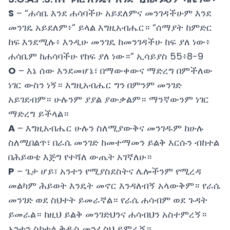
S
– “ሐሳቤ እንደ ሐሳባችሁ አይደለምና መንገዳችሁም እንደ
መንገዴ አይደለም፥” ይላል እግዚአብሔር። “ሰማያት ከምድር
ከፍ እንደሚሉ፥ እንዲሁ መንገዴ ከመንገዳችሁ ከፍ ያለ ነው፥
ሐሳቤም ከሐሳባችሁ የከፍ ያለ ነው።” ኢሳይያስ 55፥8-9
O
– እኔ ሰው እንደመሆኔ፣ በማውቀውና ማድረግ በምችለው
ነገር ውስን ነኝ። እግዚአብሔር ግን በምንም መንገድ
አይገደብም። ሁሉንም ያያል ያውቃልም። ማንኛውንም ነገር
ማድረግ ይችላል።
A
– እግዚአብሔር ሁሉን ስለሚያውቅና መንገዱም ከሁሉ
ስለሚበልጥ፣ በራሴ መንገድ ከመተማመን ይልቅ እርሱን ብከተል
በሕይወቴ እጅግ የተሻለ ውጤት አገኛለሁ።
P
– ጌታ ሆይ፣ አንተን የሚያስደስትና ሌሎችንም የሚረዳ
መልካም ሕይወት እንዴት መኖር እንዳለብኝ አላውቅም። የራሴ
መንገድ ወደ ስህተት ይመራኛል። የራሴ ሐሳብም ወደ ጉዳት
ይመራል። ከዚህ ይልቅ መንገድህንና ሐሳብህን አስተምረኝ።
አንተን ስከተል ቅዱስ መንፈስህ ይምራኝ።