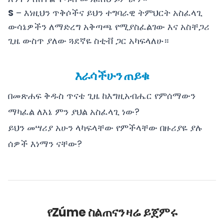
S
– እነዚህን ጥቅሶችና ይህን ተግባራዊ ትምህርት አስፈላጊ
ውሳኔዎችን ለማድረግ አቅጣጫ የሚያስፈልገው እና አስቸጋሪ
ጊዜ ውስጥ ያለው ጓደኛዬ ስቲቭ ጋር አካፍላለሁ።
እራሳችሁን ጠይቁ
በመጽሐፍ ቅዱስ ጥናቴ ጊዜ ከእግዚአብሔር የምሰማውን
ማካፈል ለእኔ ምን ያህል አስፈላጊ ነው?
ይህን መሣሪያ አሁን ላካፍላቸው የምችላቸው በዙሪያዬ ያሉ
ሰዎች እነማን ናቸው?
የZúme ስልጠናን ዛሬ ይጀምሩ