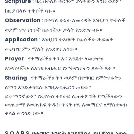
Scripture
: ዛሬ በተለይ ትርጉም ያላቸውን አንድ ወይም
ከዚያ በላይ ጥቅሶች ጻፉ።
Observation
: በተሻለ ሁኔታ ለመረዳት እነዚያን ጥቅሶች
ወይም ዋና ነጥቦች በራሳችሁ ቃላት እንደገና ጻፉ።
Application
: እነዚህን ትእዛዛት በራሳችሁ ሕይወት
መታዘዝ ምን ማለት እንደሆነ አስቡ።
Prayer
: የተማራችሁትን እና እንዴት ለመታዘዝ
እንዳሰባችሁ ለእግዚአብሔር የምትናገሩትን ጸሎት ጻፉ።
Sharing
: የተማራችሁትን ወይም በተግባር የምትኖሩትን
ለማን እንድታካፍሉ እግዚአብሔርን ጠይቁ።
ይህ ማንኛውም የኢየሱስ ተከታይ ሊጠቀምበት የሚችለውን
ውጤታማ የመጽሐፍ ቅዱስ ጥናት ዘዴ ለመማርና ለማስታወስ
ቀላል መንገድ ነው።
S.O.A.P.S. በተግባር እንዴት እንደሚሰራ ይህ ምሳሌ ነው፦