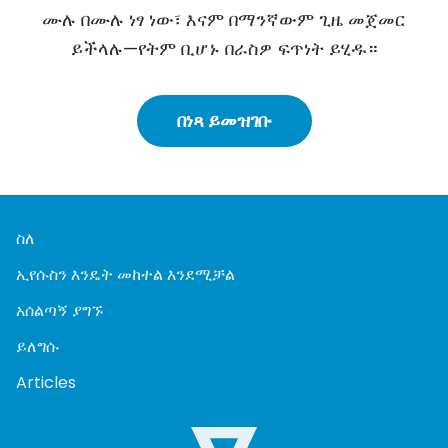
ሙሉ በሙሉ ነፃ ነው፣ እናም በማንኛውም ጊዜ መጀመር
ይችላሉ—የትም ቢሆኑ በራስዎ ፍጥነት ይሂዱ።
በነጻ ይመዝገቡ
ስለ
ኢየሱስን እንዴት መከተል እንደሚቻል
አሰልጣኝ ያግኙ
ይለግሱ
Articles