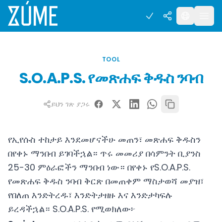
TOOL
S.O.A.P.S. የመጽሐፍ ቅዱስ ንባብ
ይህን ገጽ ያጋሩ
የኢየሱስ ተከታይ እንደመሆናችሁ መጠን፣ መጽሐፍ ቅዱስን
በየቀኑ ማንበብ ይገባችኋል። ጥሩ መመሪያ በሳምንት ቢያንስ
25-30 ምዕራፎችን ማንበብ ነው። በየቀኑ የS.O.A.P.S.
የመጽሐፍ ቅዱስ ንባብ ቅርጽ በመጠቀም ማስታወሻ መያዝ፣
የበለጠ እንድትረዱ፣ እንድትታዘዙ እና እንድታካፍሉ
ይረዳችኋል። S.O.A.P.S. የሚወክለው፦