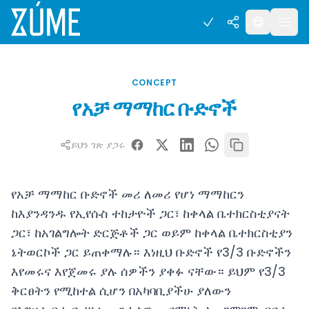
CONCEPT
የአቻ ማማከር ቡድኖች
ይህን ገጽ ያጋሩ
የአቻ ማማከር ቡድኖች መሪ ለመሪ የሆነ ማማከርን
ከእያንዳንዱ የኢየሱስ ተከታዮች ጋር፣ ከቀላል ቤተክርስቲያናት
ጋር፣ ከአገልግሎት ድርጅቶች ጋር ወይም ከቀላል ቤተክርስቲያን
ኔትወርኮች ጋር ይጠቀማሉ። እነዚህ ቡድኖች የ3/3 ቡድኖችን
እየመሩና እየጀመሩ ያሉ ሰዎችን ያቀፉ ናቸው። ይህም የ3/3
ቅርፀትን የሚከተል ሲሆን በአካባቢያችሁ ያለውን