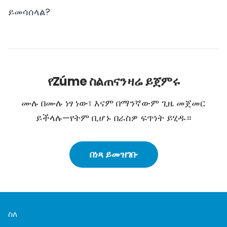
ይመሳሰላል?
የZúme ስልጠናን ዛሬ ይጀምሩ
ሙሉ በሙሉ ነፃ ነው፣ እናም በማንኛውም ጊዜ መጀመር
ይችላሉ—የትም ቢሆኑ በራስዎ ፍጥነት ይሂዱ።
በነጻ ይመዝገቡ
ስለ