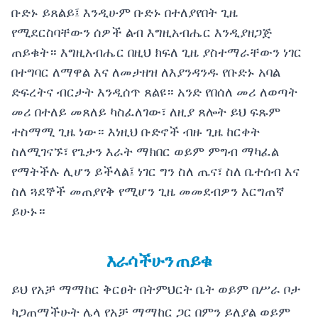
ቡድኑ ይጸልይ፤ እንዲሁም ቡድኑ በተለያየበት ጊዜ
የሚደርስባቸውን ሰዎች ልብ እግዚአብሔር እንዲያዘጋጅ
ጠይቁት። እግዚአብሔር በዚህ ክፍለ ጊዜ ያስተማራቸውን ነገር
በተግባር ለማዋል እና ለመታዘዝ ለእያንዳንዱ የቡድኑ አባል
ድፍረትና ብርታት እንዲሰጥ ጸልዩ። አንድ የበሰለ መሪ ለወጣት
መሪ በተለይ መጸለይ ካስፈለገው፣ ለዚያ ጸሎት ይህ ፍጹም
ተስማሚ ጊዜ ነው። እነዚህ ቡድኖች ብዙ ጊዜ ከርቀት
ስለሚገናኙ፣ የጌታን እራት ማክበር ወይም ምግብ ማካፈል
የማትችሉ ሊሆን ይችላል፤ ነገር ግን ስለ ጤና፣ ስለ ቤተሰብ እና
ስለ ጓደኞች መጠያየቅ የሚሆን ጊዜ መመደብዎን እርግጠኛ
ይሁኑ።
እራሳችሁን ጠይቁ
ይህ የአቻ ማማከር ቅርፀት በትምህርት ቤት ወይም በሥራ ቦታ
ካጋጠማችሁት ሌላ የአቻ ማማከር ጋር በምን ይለያል ወይም