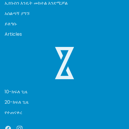
ኢየሱስን እንዴት መከተል እንደሚቻል
አሰልጣኝ ያግኙ
ይለግሱ
Articles
10-ክፍለ ጊዜ
20-ክፍለ ጊዜ
የተጠናቀረ