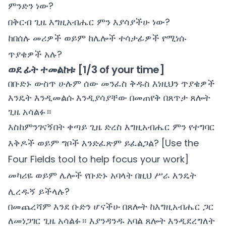
ምንድን ነው?
በቅርብ ጊዜ እግዚአብሔር ምን እያሳያችሁ ነው?
ከበሰሉ መሪዎች ወይም ከሌሎች ተሳታፊዎች የሚነሱ
ጥያቄዎች አሉ?
ወደ ፊት ተመልከቱ [1/3 of your time]
በቡድኑ ውስጥ ሁሉም ሰው መንፈስ ቅዱስ እነዚህን ጥያቄዎች
እንዴት እንዲመልሱ እንዲያሳያቸው በመጠየቅ በጸጥታ ጸሎት
ጊዜ አሳልፉ።
እስከምንገናኝበት ቀጣይ ጊዜ ድረስ እግዚአብሔር ምን የተግባር
እቅዶች ወይም ግቦች እንድፈጽም ይፈልጋል? [Use the
Four Fields tool to help focus your work]
መካሪዬ ወይም ሌሎች የቡድኑ አባላት በዚህ ሥራ እንዴት
ሊረዱኝ ይችላሉ?
በመጨረሻም እንደ ቡድን ሆናችሁ በጸሎት ከእግዚአብሔር ጋር
ለመነጋገር ጊዜ አሳልፉ። እያንዳንዱ አባል ጸሎት እንዲደረግለት