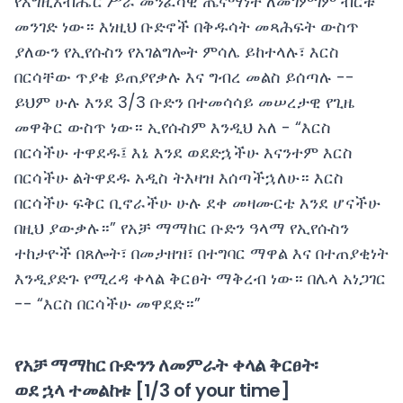
የእግዚአብሔር ሥራ መንፈሳዊ ጤናማነት ለመገምገም ብርቱ
መንገድ ነው። እነዚህ ቡድኖች በቅዱሳት መጻሕፍት ውስጥ
ያለውን የኢየሱስን የአገልግሎት ምሳሌ ይከተላሉ፣ እርስ
በርሳቸው ጥያቄ ይጠያየቃሉ እና ግብረ መልስ ይሰጣሉ --
ይህም ሁሉ እንደ 3/3 ቡድን በተመሳሳይ መሠረታዊ የጊዜ
መዋቅር ውስጥ ነው። ኢየሱስም እንዲህ አለ - “እርስ
በርሳችሁ ተዋደዱ፤ እኔ እንደ ወደድኋችሁ እናንተም እርስ
በርሳችሁ ልትዋደዱ አዲስ ትእዛዝ እሰጣችኋለሁ። እርስ
በርሳችሁ ፍቅር ቢኖራችሁ ሁሉ ደቀ መዛሙርቴ እንደ ሆናችሁ
በዚህ ያውቃሉ።” የአቻ ማማከር ቡድን ዓላማ የኢየሱስን
ተከታዮች በጸሎት፣ በመታዘዝ፣ በተግባር ማዋል እና በተጠያቂነት
እንዲያድጉ የሚረዳ ቀላል ቅርፀት ማቅረብ ነው። በሌላ አነጋገር
-- “እርስ በርሳችሁ መዋደድ።”
የአቻ ማማከር ቡድንን ለመምራት ቀላል ቅርፀት፡
ወደ ኋላ ተመልከቱ [1/3 of your time]