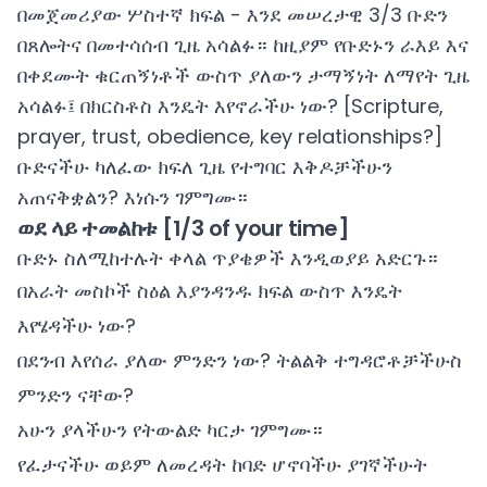
በመጀመሪያው ሦስተኛ ክፍል - እንደ መሠረታዊ 3/3 ቡድን
በጸሎትና በመተሳሰብ ጊዜ አሳልፉ። ከዚያም የቡድኑን ራእይ እና
በቀደሙት ቁርጠኝነቶች ውስጥ ያለውን ታማኝነት ለማየት ጊዜ
አሳልፉ፤ በክርስቶስ እንዴት እየኖራችሁ ነው? [Scripture,
prayer, trust, obedience, key relationships?]
ቡድናችሁ ካለፈው ክፍለ ጊዜ የተግባር እቅዶቻችሁን
አጠናቅቋልን? እነሱን ገምግሙ።
ወደ ላይ ተመልከቱ [1/3 of your time]
ቡድኑ ስለሚከተሉት ቀላል ጥያቄዎች እንዲወያይ አድርጉ።
በአራት መስኮች ስዕል እያንዳንዱ ክፍል ውስጥ እንዴት
እየሄዳችሁ ነው?
በደንብ እየሰራ ያለው ምንድን ነው? ትልልቅ ተግዳሮቶቻችሁስ
ምንድን ናቸው?
አሁን ያላችሁን የትውልድ ካርታ ገምግሙ።
የፈታናችሁ ወይም ለመረዳት ከባድ ሆኖባችሁ ያገኛችሁት