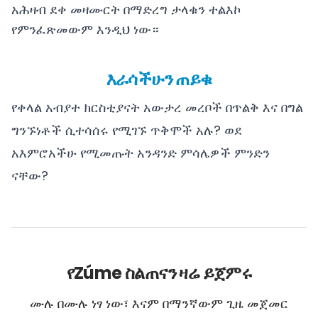
አሕዛብ ደቀ መዛሙርት በማድረግ ታላቁን ተልእኮ
የምንፈጽመውም እንዲህ ነው።
እራሳችሁን ጠይቁ
የቀላል አብያተ ክርስቲያናት አውታረ መረቦች በጥልቅ እና በግል
ግንኙነቶች ሲተሳሰሩ የሚገኙ ጥቅሞች አሉ? ወደ
አእምሮአችሁ የሚመጡት አንዳንድ ምሳሌዎች ምንድን
ናቸው?
የZúme ስልጠናን ዛሬ ይጀምሩ
ሙሉ በሙሉ ነፃ ነው፣ እናም በማንኛውም ጊዜ መጀመር