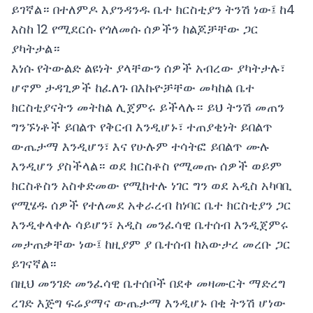
ይገኛል። በተለምዶ እያንዳንዱ ቤተ ክርስቲያን ትንሽ ነው፤ ከ4
እስከ 12 የሚደርሱ የጎለመሱ ሰዎችን ከልጆቻቸው ጋር
ያካትታል።
እነሱ የትውልድ ልዩነት ያላቸውን ሰዎች አብረው ያካትታሉ፣
ሆኖም ታዳጊዎች ከፈለጉ በእኩዮቻቸው መካከል ቤተ
ክርስቲያናትን መትከል ሊጀምሩ ይችላሉ። ይህ ትንሽ መጠን
ግንኙነቶች ይበልጥ የቅርብ እንዲሆኑ፣ ተጠያቂነት ይበልጥ
ውጤታማ እንዲሆን፣ እና የሁሉም ተሳትፎ ይበልጥ ሙሉ
እንዲሆን ያስችላል። ወደ ክርስቶስ የሚመጡ ሰዎች ወይም
ክርስቶስን አስቀድመው የሚከተሉ ነገር ግን ወደ አዲስ አካባቢ
የሚሄዱ ሰዎች የተለመደ አቀራረብ ከነባር ቤተ ክርስቲያን ጋር
እንዲቀላቀሉ ሳይሆን፣ አዲስ መንፈሳዊ ቤተሰብ እንዲጀምሩ
መታጠቃቸው ነው፤ ከዚያም ያ ቤተሰብ ከአውታረ መረቡ ጋር
ይገናኛል።
በዚህ መንገድ መንፈሳዊ ቤተሰቦች በደቀ መዛሙርት ማድረግ
ረገድ እጅግ ፍሬያማና ውጤታማ እንዲሆኑ በቂ ትንሽ ሆነው