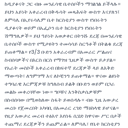
ከዲያቆናት ጋር ብዙ መንፈሳዊ ቤተሰቦችን ማገልገል ይችላሉ።
ይህን አይነት አቀራረብ በቅዱሳት መጻሕፍት ውስጥ እናያለን፤
ለምሳሌ በኢየሩሳሌም ቤተ ክርስቲያን ውስጥ የነበሩትን
ዲያቆናት ወይም በኤፌሶን ቤተ ክርስቲያን የነበሩትን
ሽማግሌዎች። ይህ ዓይነት አወቃቀር በትንሹ ደረጃ በመንፈሳዊ
ቤተሰቦች ውስጥ የሚታዩትን ተመሳሳይ ስርዓቶች በትልቁ ደረጃ
ይጠቀማል። የ3/3 ቡድን አቀራረብም በአመራር ሥልጠና
ስብሰባዎችና በእርስ በርስ የማገዝ ጊዜዎች ውስጥ ይታያል።
የአራት መስኮች አቀራረብ በከፍተኛ ደረጃዎች ላይ ለእቅድ
ማውጣት፣ ለግምገማ እና ለኮቺንግ ይጠቀማል። ዋናው ልዩነት
ተግባራዊ እርምጃዎቹ ከግለሰብ ይልቅ በቡድን ወይም በጋራ
መልኩ መቀረባቸው ነው። ግቦቹና እንቅስቃሴዎቹም
በስብሰባው በሚወከለው ስፋት ይወሰዳሉ። ብዙ ጊዜ አውታረ
መረቡ የጀመረበት አካባቢ በአመራር ረገድ ማዕከላዊ ይሆናል።
የዚያ አውታረ መረብ ተፅእኖ እየሰፋ ሲሄድ ከዋናው ሥር በታች
ተጨማሪ ደረጃዎችን ይጨምራል። ለምሳሌ፣ የቤተ ክርስቲያን