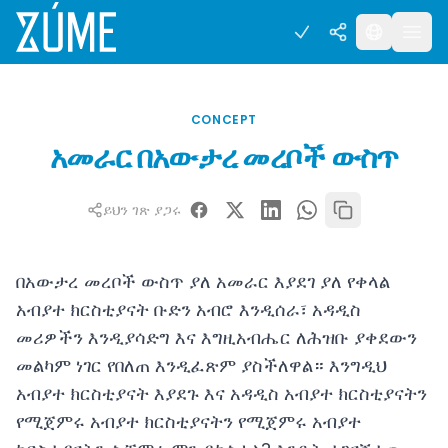
CONCEPT
አመራር በአውታረ መረቦች ውስጥ
ይህን ገጽ ያጋሩ
በአውታረ መረቦች ውስጥ ያለ አመራር እያደገ ያለ የቀላል
አብያተ ክርስቲያናት ቡድን አብሮ እንዲሰራ፣ አዳዲስ
መሪዎችን እንዲያሳድግ እና እግዚአብሔር ለሕዝቡ ያቀደውን
መልካም ነገር የበለጠ እንዲፈጽም ያስችለዋል። እንግዲህ
አብያተ ክርስቲያናት እያደጉ እና አዳዲስ አብያተ ክርስቲያናትን
የሚጀምሩ አብያተ ክርስቲያናትን የሚጀምሩ አብያተ