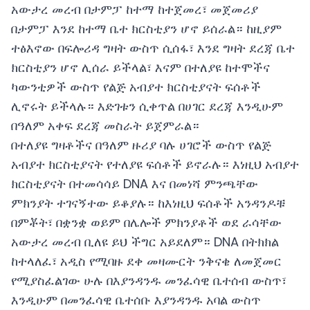
አውታረ መረብ በታምፓ ከተማ ከተጀመረ፣ መጀመሪያ
በታምፓ እንደ ከተማ ቤተ ክርስቲያን ሆኖ ይሰራል። ከዚያም
ተፅእኖው በፍሎሪዳ ግዛት ውስጥ ሲሰፋ፣ እንደ ግዛት ደረጃ ቤተ
ክርስቲያን ሆኖ ሊሰራ ይችላል፣ እናም በተለያዩ ከተሞችና
ካውንቲዎች ውስጥ የልጅ አብያተ ክርስቲያናት ፍሰቶች
ሊኖሩት ይችላሉ። እድገቱን ሲቀጥል በሀገር ደረጃ እንዲሁም
በዓለም አቀፍ ደረጃ መስራት ይጀምራል።
በተለያዩ ግዛቶችና በዓለም ዙሪያ ባሉ ሀገሮች ውስጥ የልጅ
አብያተ ክርስቲያናት የተለያዩ ፍሰቶች ይኖራሉ። እነዚህ አብያተ
ክርስቲያናት በተመሳሳይ DNA እና በመነሻ ምንጫቸው
ምክንያት ተገናኝተው ይቆያሉ። ከእነዚህ ፍሰቶች አንዳንዶቹ
በምቾት፣ በቋንቋ ወይም በሌሎች ምክንያቶች ወደ ራሳቸው
አውታረ መረብ ቢለዩ ይህ ችግር አይደለም። DNA በትክክል
ከተላለፈ፣ አዲስ የሚባዙ ደቀ መዛሙርት ንቅናቄ ለመጀመር
የሚያስፈልገው ሁሉ በእያንዳንዱ መንፈሳዊ ቤተሰብ ውስጥ፣
እንዲሁም በመንፈሳዊ ቤተሰቡ እያንዳንዱ አባል ውስጥ