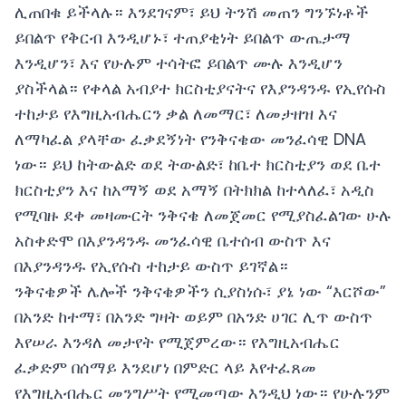
ሊጠበቁ ይችላሉ። እንደገናም፣ ይህ ትንሽ መጠን ግንኙነቶች
ይበልጥ የቅርብ እንዲሆኑ፣ ተጠያቂነት ይበልጥ ውጤታማ
እንዲሆን፣ እና የሁሉም ተሳትፎ ይበልጥ ሙሉ እንዲሆን
ያስችላል። የቀላል አብያተ ክርስቲያናትና የእያንዳንዱ የኢየሱስ
ተከታይ የእግዚአብሔርን ቃል ለመማር፣ ለመታዘዝ እና
ለማካፈል ያላቸው ፈቃደኝነት የንቅናቄው መንፈሳዊ DNA
ነው። ይህ ከትውልድ ወደ ትውልድ፣ ከቤተ ክርስቲያን ወደ ቤተ
ክርስቲያን እና ከአማኝ ወደ አማኝ በትክክል ከተላለፈ፣ አዲስ
የሚባዙ ደቀ መዛሙርት ንቅናቄ ለመጀመር የሚያስፈልገው ሁሉ
አስቀድሞ በእያንዳንዱ መንፈሳዊ ቤተሰብ ውስጥ እና
በእያንዳንዱ የኢየሱስ ተከታይ ውስጥ ይገኛል።
ንቅናቄዎች ሌሎች ንቅናቄዎችን ሲያስነሱ፣ ያኔ ነው “እርሾው”
በአንድ ከተማ፣ በአንድ ግዛት ወይም በአንድ ሀገር ሊጥ ውስጥ
እየሠራ እንዳለ መታየት የሚጀምረው። የእግዚአብሔር
ፈቃድም በሰማይ እንደሆነ በምድር ላይ እየተፈጸመ
የእግዚአብሔር መንግሥት የሚመጣው እንዲህ ነው። የሁሉንም