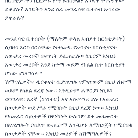
ክርስቲያናትን ሲጀምሩ ምን ይከሰታል? እንዴት ተገናኝተው
ይቆያሉ? እንዴትስ እንደ ሰፊ መንፈሳዊ ቤተሰብ አብረው
ይኖራሉ?
መንፈሳዊ ቤተሰቦች (ማለትም ቀላል አብያተ ክርስቲያናት)
ሲባዙ፣ እርስ በርሳቸው የተዛመዱ የአብያተ ክርስቲያናት
አውታረ መረቦች በፍጥነት ይፈጠራሉ። ከዚያም እነዚህ
አውታረ መረቦች እንደ ከተማ ወይም የክልል ቤተ ክርስቲያን
ሆነው ያገለግላሉ።
ሽማግሌዎችና ዲያቆናት ሲያገለግሉ የምናየውም በዚህ የከተማ
ወይም የክልል ደረጃ ነው። እንዲሁም ሐዋርያ፣ ነቢይ፣
ወንጌላዊ፣ እረኛ (ፓስተር) እና አስተማሪ ያሉ የአመራር
ስጦታዎች ወደ ሥራ የሚገቡት በዚህ ደረጃ ነው። እነዚህ
የአመራር ስጦታዎች በዋነኝነት ሁሉንም ደቀ መዛሙርት
በአገልግሎት ይበልጥ ውጤታማ እንዲሆኑ ለማዘጋጀት የሚያበቁ
ስጦታዎች ናቸው። እነዚህ መሪዎች ከሽማግሌዎችና