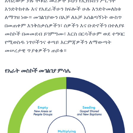
አብረውዎ ያሉ ተባባሪ መሪዎች ይህን የኢየሱስን ሥርዓት
እንድትከተሉ እና የአደራችሁን ክፍሎች ሁሉ እንድትመለከቱ
ለማገዝ ነው። መገልገያውን በአቻ ለአቻ አሰልጣኝነት ውስጥ
በመጠቀም እንቅስቃሴዎችን፣ ሰዎችን እና ቡድኖችን በተለያዩ
መስኮች በመመደብ ይገምግሙ፣ እርስ በርሳችሁም ወደ ተግባር
የሚወስዱ ነጥቦችንና ቀጣይ እርምጃዎችን ለማውጣት
መሠረታዊ ጥያቄዎችን ጠይቁ።
የአራት መስኮች መገልገያ ምሳሌ