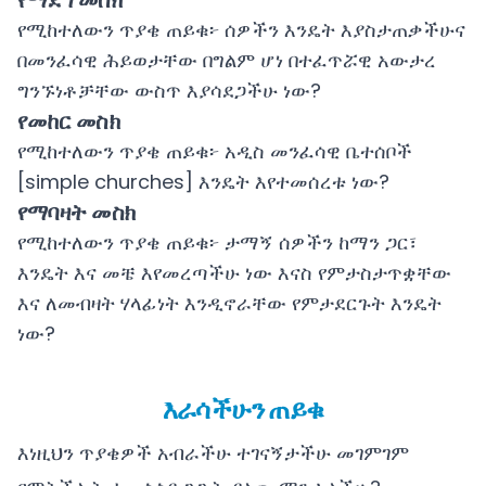
የማደግ መስክ
የሚከተለውን ጥያቄ ጠይቁ፦ ሰዎችን እንዴት እያስታጠቃችሁና
በመንፈሳዊ ሕይወታቸው በግልም ሆነ በተፈጥሯዊ አውታረ
ግንኙነቶቻቸው ውስጥ እያሳደጋችሁ ነው?
የመከር መስክ
የሚከተለውን ጥያቄ ጠይቁ፦ አዲስ መንፈሳዊ ቤተሰቦች
[simple churches] እንዴት እየተመሰረቱ ነው?
የማባዛት መስክ
የሚከተለውን ጥያቄ ጠይቁ፦ ታማኝ ሰዎችን ከማን ጋር፣
እንዴት እና መቼ እየመረጣችሁ ነው እናስ የምታስታጥቋቸው
እና ለመብዛት ሃላፊነት እንዲኖራቸው የምታደርጉት እንዴት
ነው?
እራሳችሁን ጠይቁ
እነዚህን ጥያቄዎች አብራችሁ ተገናኝታችሁ መገምገም