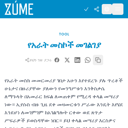
TOOL
የአራት መስኮች መገልገያ
ይህን ገጽ ያጋሩ
የአራት መስክ መመርመሪያ ገበታ አሁን እየተደረጉ ያሉ ጥረቶች
ሁኔታና በዙሪያቸው ያለውን የመንግሥቱን እንቅስቃሴ
ለማጉላት በአመራር ክፍል ለመጠቀም የሚረዳ ቀላል መሣሪያ
ነው። ኢየሱስ ብዙ ጊዜ ደቀ መዛሙርቱን ሥራው እንዴት እየሄደ
እንደሆነ ለመገምገም ከአገልግሎት ርቀው ወደ ጸጥታ
ሥፍራዎች ይወስዳቸው ነበር። ይህ ቀላል መሣሪያ እርስዎና