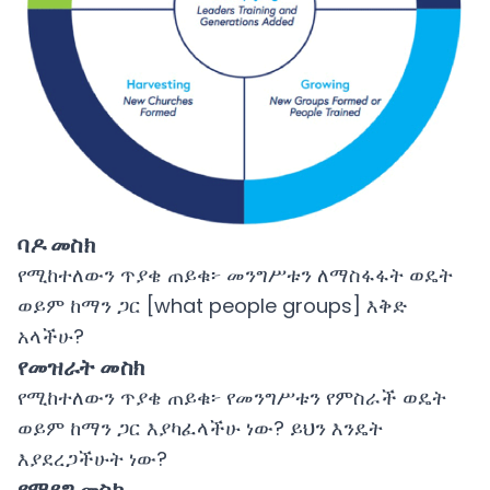
ባዶ መስክ
የሚከተለውን ጥያቄ ጠይቁ፦ መንግሥቱን ለማስፋፋት ወዴት
ወይም ከማን ጋር [what people groups] እቅድ
አላችሁ?
የመዝራት መስክ
የሚከተለውን ጥያቄ ጠይቁ፦ የመንግሥቱን የምስራች ወዴት
ወይም ከማን ጋር እያካፈላችሁ ነው? ይህን እንዴት
እያደረጋችሁት ነው?