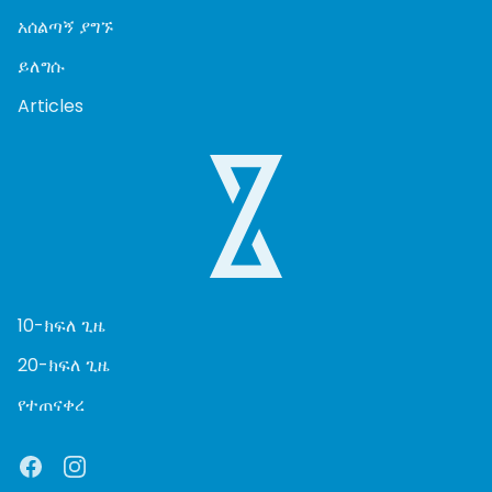
አሰልጣኝ ያግኙ
ይለግሱ
Articles
10-ክፍለ ጊዜ
20-ክፍለ ጊዜ
የተጠናቀረ